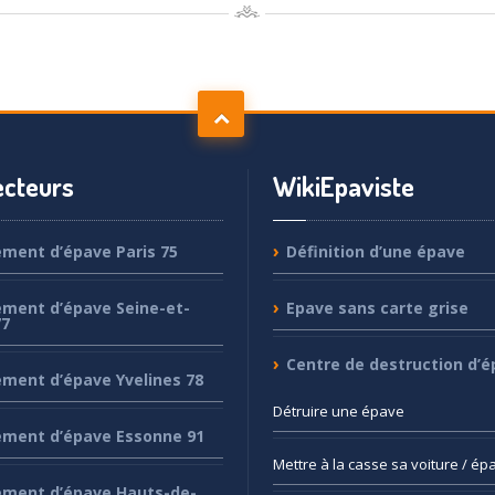
cteurs
WikiEpaviste
ement
d’épave Paris 75
Définition
d’une épave
ement
d’épave Seine-et-
Epave
sans carte grise
77
Centre
de destruction d’é
ement
d’épave Yvelines 78
Détruire
une épave
ement
d’épave Essonne 91
Mettre
à la casse sa voiture / ép
ement
d’épave Hauts-de-