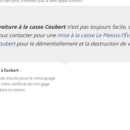
s sert plus, n’hésitez pas à faire appel à nous !
voiture à la casse Coubert
n’est pas toujours facile,
ous contacter pour une
mise à la casse Le Plessis-l’É
oubert
pour le démentiellement et la destruction de v
 à Coubert :
acile d’accès pour le remorquage
 votre certificat de non-gage
dans la voiture