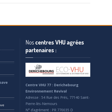
Nos
centres VHU agrées
partenaires :
pave
Centre VHU 77 : Derichebourg
Environnement Revival
Adresse : 54 Rue des Prés, 77140 Saint-
Pierre-lès-Nemours
ave
N° d’agrément : PR 770035 D