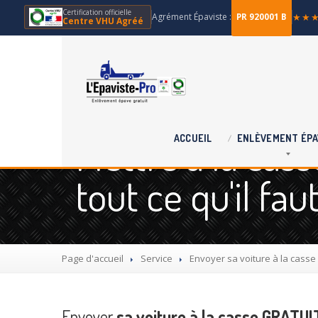
Certification officielle
Agrément Épaviste :
★★
PR 920001 B
Centre VHU Agréé
Mettre à la cas
ACCUEIL
ENLÈVEMENT
ÉPA
tout ce qu'il fau
Page d'accueil
Service
Envoyer
sa voiture à la casse 
Envoyer
sa voiture à la casse GRATUIT 