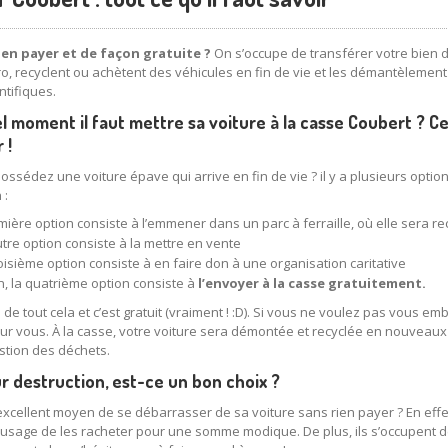
ien payer et de façon gratuite ?
On s’occupe de transférer votre bien 
ro, recyclent ou achètent des véhicules en fin de vie et les démantèlement 
tifiques.
l moment il faut mettre sa voiture à la casse Coubert ? Ce
 !
ossédez une voiture épave qui arrive en fin de vie ? il y a plusieurs option
 :
mière option consiste à l’emmener dans un parc à ferraille, où elle sera re
tre option consiste à la mettre en vente
oisième option consiste à en faire don à une organisation caritative
in, la quatrième option consiste à
l’envoyer à la casse gratuitement.
de tout cela et c’est gratuit (vraiment ! :D). Si vous ne voulez pas vous em
pour vous. À la casse, votre voiture sera démontée et recyclée en nouveau
estion des déchets.
ur destruction, est-ce un bon choix ?
excellent moyen de se débarrasser de sa voiture sans rien payer ? En effet,
d’usage de les racheter pour une somme modique. De plus, ils s’occupent 