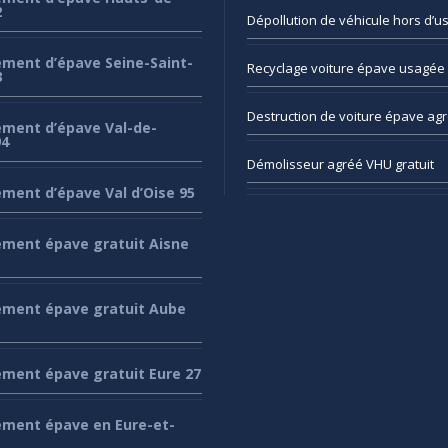
2
Dépollution
de véhicule hors d’u
ement
d’épave Seine-Saint-
Recyclage
voiture épave usagée 
3
Destruction
de voiture épave ag
ement
d’épave Val-de-
94
Démolisseur
agréé VHU gratuit
ement
d’épave Val d’Oise 95
ement
épave gratuit Aisne
ement
épave gratuit Aube
ement
épave gratuit Eure 27
ement
épave en Eure-et-