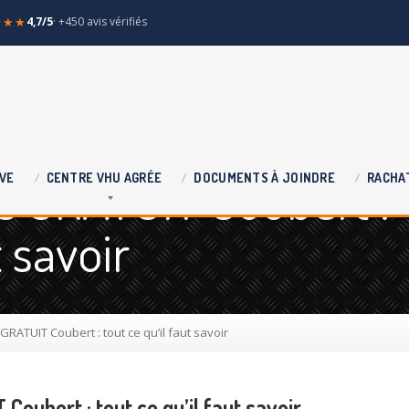
★★★
4,7/5
· +450 avis vérifiés
se GRATUIT Coubert :
VE
CENTRE
VHU AGRÉE
DOCUMENTS
À JOINDRE
RACHA
t savoir
GRATUIT Coubert : tout ce qu’il faut savoir
Coubert : tout ce qu’il faut savoir