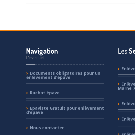
Navigation
Les
Se
L’essentiel
Enlèv
Documents
obligatoires pour un
enlèvement d’épave
Enlèv
Marne 
Rachat
épave
Enlèv
Epaviste
Gratuit pour enlèvement
d’epave
Enlèv
Nous
contacter
Enlèv