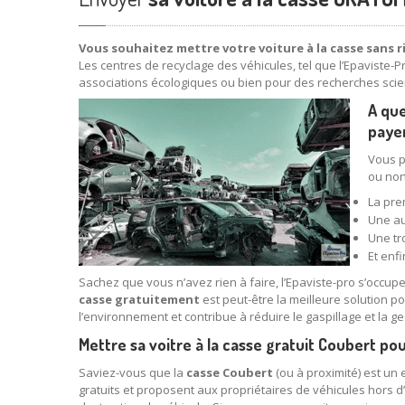
Vous souhaitez mettre votre voiture à la casse sans r
Les centres de recyclage des véhicules, tel que l’Epaviste-P
associations écologiques ou bien pour des recherches scien
A que
payer
Vous p
ou non
La pre
Une au
Une tr
Et enf
Sachez que vous n’avez rien à faire, l’Epaviste-pro s’occupe 
casse gratuitement
est peut-être la meilleure solution 
l’environnement et contribue à réduire le gaspillage et la g
Mettre sa voitre à la casse gratuit Coubert po
Saviez-vous que la
casse Coubert
(ou à proximité) est un 
gratuits et proposent aux propriétaires de véhicules hors 