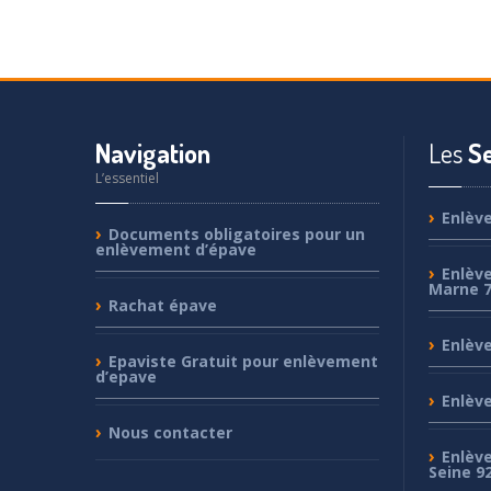
Navigation
Les
Se
L’essentiel
Enlèv
Documents
obligatoires pour un
enlèvement d’épave
Enlèv
Marne 
Rachat
épave
Enlèv
Epaviste
Gratuit pour enlèvement
d’epave
Enlèv
Nous
contacter
Enlèv
Seine 9