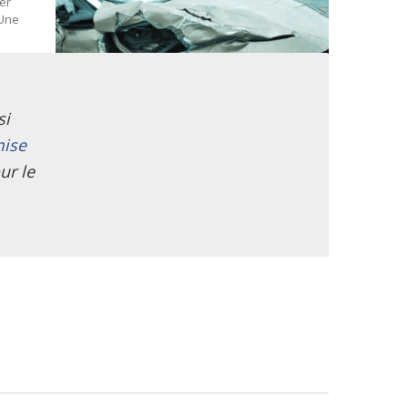
ter
 Une
si
ise
ur le