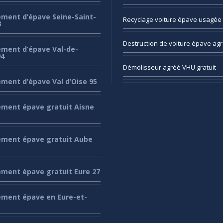
ement
d’épave Seine-Saint-
Recyclage
voiture épave usagée 
3
Destruction
de voiture épave ag
ement
d’épave Val-de-
94
Démolisseur
agréé VHU gratuit
ement
d’épave Val d’Oise 95
ement
épave gratuit Aisne
ement
épave gratuit Aube
ement
épave gratuit Eure 27
ement
épave en Eure-et-