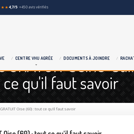
★★★
4,7/5
· +450 avis vérifiés
se GRATUIT Seine-Sai
VE
CENTRE
VHU AGRÉE
DOCUMENTS
À JOINDRE
RACHA
 ce qu'il faut savoir
GRATUIT Oise (60) : tout ce qu’il faut savoir
Oise (60) : tout ce qu’il faut savoir