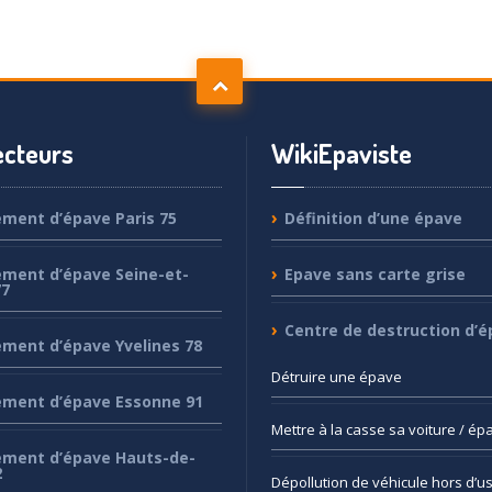
cteurs
WikiEpaviste
ement
d’épave Paris 75
Définition
d’une épave
ement
d’épave Seine-et-
Epave
sans carte grise
77
Centre
de destruction d’é
ement
d’épave Yvelines 78
Détruire
une épave
ement
d’épave Essonne 91
Mettre
à la casse sa voiture / ép
ement
d’épave Hauts-de-
2
Dépollution
de véhicule hors d’u