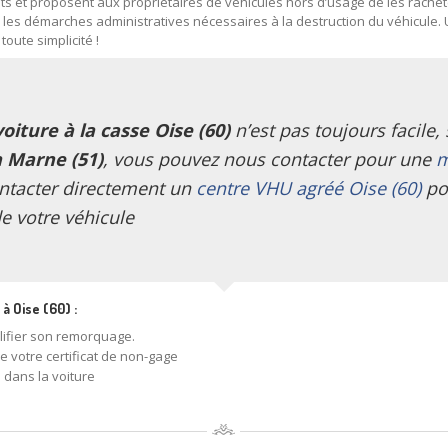
uits et proposent aux propriétaires de véhicules hors d’usage de les rache
 les démarches administratives nécessaires à la destruction du véhicule.
oute simplicité !
oiture à la casse Oise (60)
n’est pas toujours facile, 
 Marne (51)
, vous pouvez nous contacter pour une
m
ontacter directement un
centre VHU agréé Oise (60)
po
e votre véhicule
à Oise (60) :
lifier son remorquage.
de votre certificat de non-gage
 dans la voiture