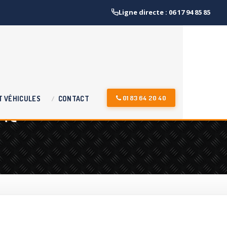
Ligne directe : 06 17 94 85 85
nt-
01 83 64 20 40
T
VÉHICULES
CONTACT