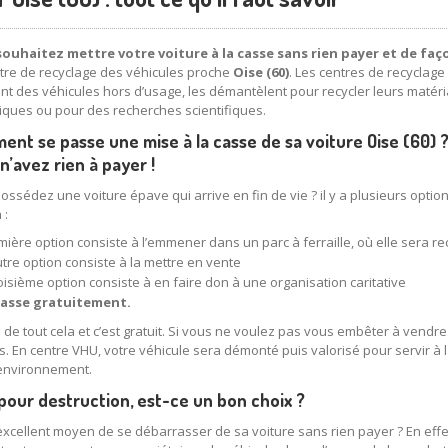
ouhaitez mettre votre voiture à la casse sans rien payer et de faç
tre de recyclage des véhicules proche
Oise (60)
. Les centres de recyclag
nt des véhicules hors d’usage, les démantèlent pour recycler leurs matéria
iques ou pour des recherches scientifiques.
nt se passe une mise à la casse de sa voiture Oise (60) ? 
n’avez rien à payer !
ossédez une voiture épave qui arrive en fin de vie ? il y a plusieurs option
 :
mière option consiste à l’emmener dans un parc à ferraille, où elle sera re
tre option consiste à la mettre en vente
oisième option consiste à en faire don à une organisation caritative
 casse gratuitement.
 de tout cela et c’est gratuit. Si vous ne voulez pas vous embêter à vendre 
us. En centre VHU, votre véhicule sera démonté puis valorisé pour servir 
l’environnement.
 pour destruction, est-ce un bon choix ?
excellent moyen de se débarrasser de sa voiture sans rien payer ? En effet