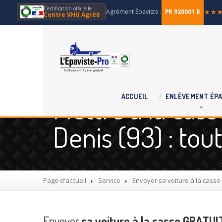
Certification officielle
Agrément Épaviste :
★★
PR 920001 B
Centre VHU Agréé
Mettre à la cas
ACCUEIL
ENLÈVEMENT
ÉPA
Denis (93) : tout
Page d'accueil
Service
Envoyer
sa voiture à la casse 
Envoyer
sa voiture à la casse GRATUIT 