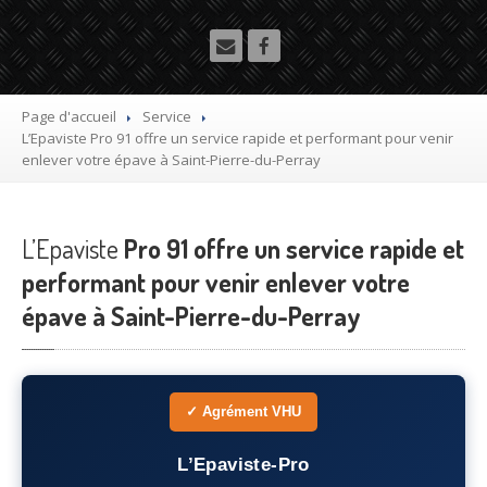
Utilitaire
Démolisseur
agrée VHU gratuit
Mettre
à la casse sa voiture
Page d'accueil
Service
L’Epaviste
Pro 91 offre un service rapide et performant pour venir
Dépollution
de véhicule hors d’usage gratuit
enlever votre épave à Saint-Pierre-du-Perray
Recyclage
voiture usagée gratuit
L’Epaviste
Destruction
Pro 91 offre un service rapide et
de voiture agréé
performant pour venir enlever votre
Epaviste
Gratuit
épave à Saint-Pierre-du-Perray
Rachat
voiture accidentée
Où
?
✓ Agrément VHU
75
– Paris
L’Epaviste-Pro
77
– Seine-et-Marne