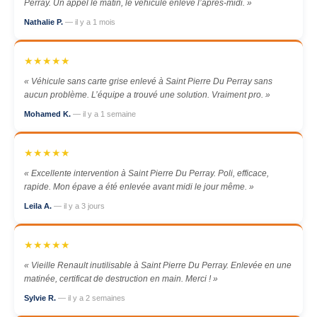
Perray. Un appel le matin, le véhicule enlevé l’après-midi. »
Nathalie P.
— il y a 1 mois
★★★★★
« Véhicule sans carte grise enlevé à Saint Pierre Du Perray sans
aucun problème. L’équipe a trouvé une solution. Vraiment pro. »
Mohamed K.
— il y a 1 semaine
★★★★★
« Excellente intervention à Saint Pierre Du Perray. Poli, efficace,
rapide. Mon épave a été enlevée avant midi le jour même. »
Leila A.
— il y a 3 jours
★★★★★
« Vieille Renault inutilisable à Saint Pierre Du Perray. Enlevée en une
matinée, certificat de destruction en main. Merci ! »
Sylvie R.
— il y a 2 semaines