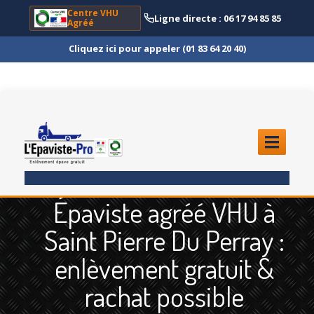
Centre VHU
Ligne directe : 06 17 94 85 85
Agréé
Cliquez ici pour appeler (01 83 64 20 40)
ACCUEIL
Épaviste agréé VHU à
ENLÈVEMENT
ÉPAVE
Saint Pierre Du Perray :
Quoi
?
enlèvement gratuit &
Scooter
et Moto
rachat possible
Camion
et Poids Lourd