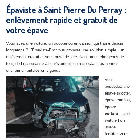
27
– Eure
Épaviste à Saint Pierre Du Perray :
enlèvement rapide et gratuit de
10
– Aube
votre épave
02
– Aisne
Tous
les secteurs
Vous avez une voiture, un scooter ou un camion qui traîne depuis
longtemps ? L’Épaviste-Pro vous propose une solution simple : un
CENTRE
VHU AGRÉE
enlèvement gratuit et sans prise de tête. Nous nous chargeons de
tout, de la paperasse à l’enlèvement, en respectant les normes
Centre
agréé VHU Paris 75 : casse auto avec destruction
environnementales en vigueur.
Vous
Centre
agréé VHU 77 : casse auto avec destruction
possédez une
Centre
agréé VHU 78 : casse auto avec destruction
épave scooter,
épave camion
,
Centre
agréé VHU 91 : casse auto avec destruction
épave
voiture
… une
Centre
agréé VHU 92 : casse auto avec destruction
voiture hors
usage,
Centre
agréé VHU 93 : casse auto avec destruction
facilitez-vous