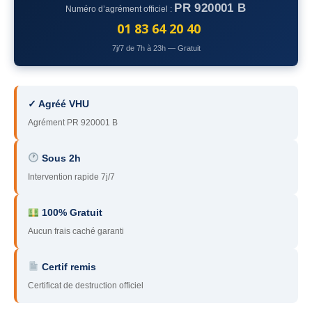
PR 920001 B
Numéro d’agrément officiel :
78
– Yvelines
01 83 64 20 40
92
– Hauts-de-Seine
7j/7 de 7h à 23h — Gratuit
93
– Seine-Saint-Denis
94
– Val-de-Marne
✓ Agréé VHU
Agrément PR 920001 B
95
– Val d’Oise
91
– Essonne
Sous 2h
Intervention rapide 7j/7
89
– Yonne
60
– Oise
100% Gratuit
Aucun frais caché garanti
51
– Marne
Certif remis
45
– Loiret
Certificat de destruction officiel
28
– Eure-et-Loir