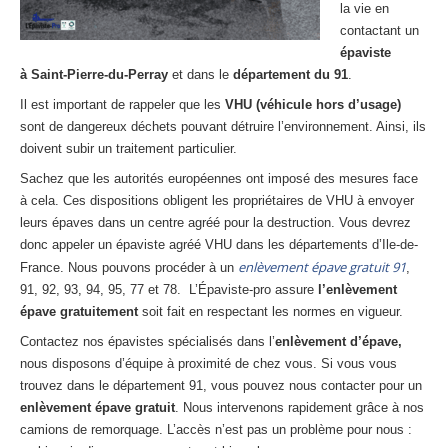
la vie en
Centre
agréé VHU 94 : casse auto avec destruction
contactant un
épaviste
Centre
agréé VHU 95 : casse auto avec destruction
à Saint-Pierre-du-Perray
et dans le
département du 91
.
DOCUMENTS
À JOINDRE
Il est important de rappeler que les
VHU (véhicule hors d’usage)
sont de dangereux déchets pouvant détruire l’environnement. Ainsi, ils
RACHAT
VÉHICULES
doivent subir un traitement particulier.
Sachez que les autorités européennes ont imposé des mesures face
CONTACT
à cela. Ces dispositions obligent les propriétaires de VHU à envoyer
leurs épaves dans un centre agréé pour la destruction. Vous devrez
01 83 64 20 40
donc appeler un épaviste agréé VHU dans les départements d’Ile-de-
enlèvement épave gratuit 91
France. Nous pouvons procéder à un
,
91, 92, 93, 94, 95, 77 et 78. L’Épaviste-pro assure
l’enlèvement
épave gratuitement
soit fait en respectant les normes en vigueur.
Contactez nos épavistes spécialisés dans l’
enlèvement d’épave,
nous disposons d’équipe à proximité de chez vous. Si vous vous
trouvez dans le département 91, vous pouvez nous contacter pour un
enlèvement épave gratuit
. Nous intervenons rapidement grâce à nos
camions de remorquage. L’accès n’est pas un problème pour nous :