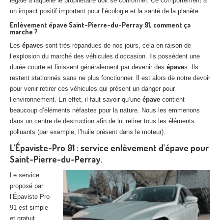
légale à laquelle le propriétaire doit se conformer. Ce comportement a
un impact positif important pour l’écologie et la santé de la planète.
Enlèvement
épave
Saint-Pierre-du-Perray
91, comment ça
marche ?
Les
épave
s sont très répandues de nos jours, cela en raison de
l’explosion du marché des véhicules d’occasion. Ils possèdent une
durée courte et finissent généralement par devenir des
épave
s. Ils
restent stationnés sans ne plus fonctionner. Il est alors de notre devoir
pour venir retirer ces véhicules qui présent un danger pour
l’environnement. En effet, il faut savoir qu’une
épave
contient
beaucoup d’éléments néfastes pour la nature. Nous les emmenons
dans un centre de destruction afin de lui retirer tous les éléments
polluants (par exemple, l’huile présent dans le moteur).
L’Épaviste-Pro 91 : service enlèvement d’épave pour
Saint-Pierre-du-Perray.
Le service
proposé par
l’Épaviste Pro
91 est simple
et gratuit.