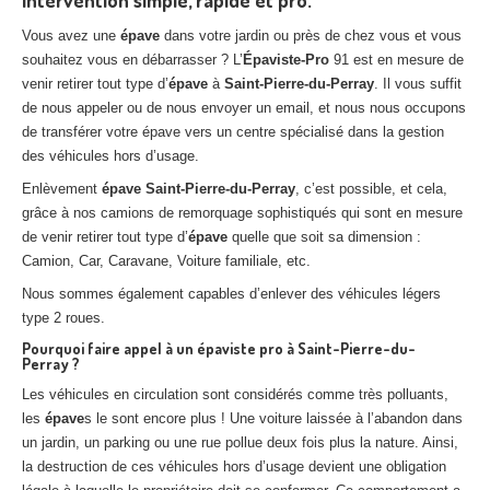
Intervention simple, rapide et pro.
Vous avez une
épave
dans votre jardin ou près de chez vous et vous
souhaitez vous en débarrasser ? L’
Épaviste-Pro
91 est en mesure de
venir retirer tout type d’
épave
à
Saint-Pierre-du-Perray
. Il vous suffit
de nous appeler ou de nous envoyer un email, et nous nous occupons
de transférer votre épave vers un centre spécialisé dans la gestion
des véhicules hors d’usage.
Enlèvement
épave
Saint-Pierre-du-Perray
, c’est possible, et cela,
grâce à nos camions de remorquage sophistiqués qui sont en mesure
de venir retirer tout type d’
épave
quelle que soit sa dimension :
Camion, Car, Caravane, Voiture familiale, etc.
Nous sommes également capables d’enlever des véhicules légers
type 2 roues.
Pourquoi faire appel à un épaviste pro à
Saint-Pierre-du-
Perray
?
Les véhicules en circulation sont considérés comme très polluants,
les
épave
s le sont encore plus ! Une voiture laissée à l’abandon dans
un jardin, un parking ou une rue pollue deux fois plus la nature. Ainsi,
la destruction de ces véhicules hors d’usage devient une obligation