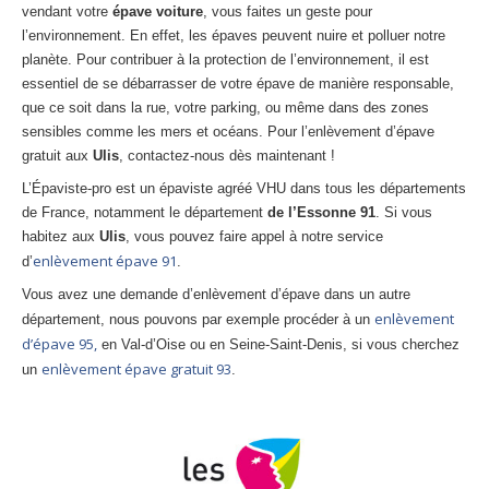
vendant votre
épave voiture
, vous faites un geste pour
Centre
agréé VHU 94 : casse auto avec destruction
l’environnement. En effet, les épaves peuvent nuire et polluer notre
planète. Pour contribuer à la protection de l’environnement, il est
Centre
agréé VHU 95 : casse auto avec destruction
essentiel de se débarrasser de votre épave de manière responsable,
que ce soit dans la rue, votre parking, ou même dans des zones
DOCUMENTS
À JOINDRE
sensibles comme les mers et océans. Pour l’enlèvement d’épave
RACHAT
VÉHICULES
gratuit aux
Ulis
, contactez-nous dès maintenant !
L’Épaviste-pro est un épaviste agréé VHU dans tous les départements
CONTACT
de France, notamment le département
de l’Essonne 91
. Si vous
habitez aux
Ulis
, vous pouvez faire appel à notre service
01 83 64 20 40
enlèvement épave 91
d’
.
Vous avez une demande d’enlèvement d’épave dans un autre
enlèvement
département, nous pouvons par exemple procéder à un
d’épave 95,
en Val-d’Oise ou en Seine-Saint-Denis, si vous cherchez
enlèvement épave gratuit 93
un
.