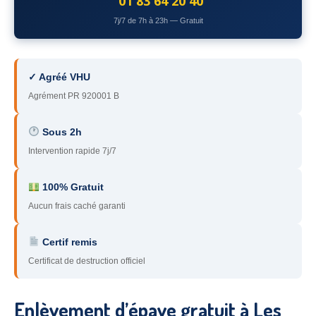
01 83 64 20 40
78
– Yvelines
7j/7 de 7h à 23h — Gratuit
92
– Hauts-de-Seine
93
– Seine-Saint-Denis
✓ Agréé VHU
Agrément PR 920001 B
94
– Val-de-Marne
95
– Val d’Oise
Sous 2h
Intervention rapide 7j/7
91
– Essonne
89
– Yonne
100% Gratuit
Aucun frais caché garanti
60
– Oise
Certif remis
51
– Marne
Certificat de destruction officiel
45
– Loiret
28
– Eure-et-Loir
Enlèvement d’épave gratuit à Les