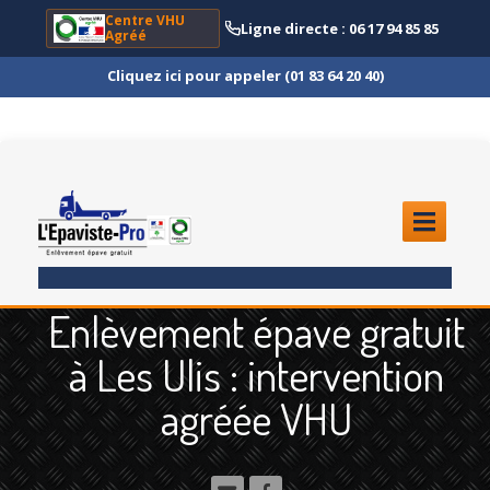
Centre VHU
Ligne directe : 06 17 94 85 85
Agréé
Cliquez ici pour appeler (01 83 64 20 40)
ACCUEIL
Enlèvement épave gratuit
ENLÈVEMENT
ÉPAVE
à Les Ulis : intervention
Quoi
?
agréée VHU
Scooter
et Moto
Camion
et Poids Lourd