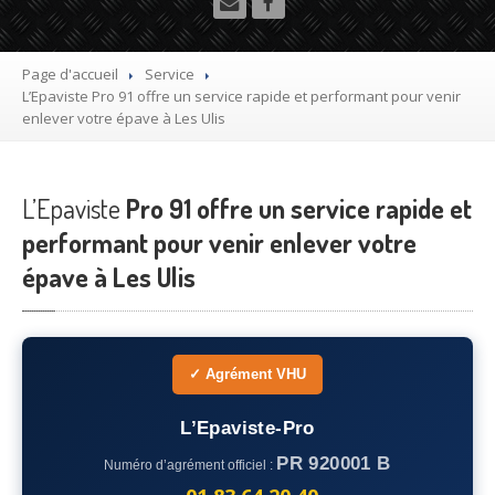
Utilitaire
Démolisseur
agrée VHU gratuit
Page d'accueil
Service
L’Epaviste
Pro 91 offre un service rapide et performant pour venir
Mettre
à la casse sa voiture
enlever votre épave à Les Ulis
Dépollution
de véhicule hors d’usage gratuit
L’Epaviste
Recyclage
Pro 91 offre un service rapide et
voiture usagée gratuit
performant pour venir enlever votre
Destruction
de voiture agréé
épave à Les Ulis
Epaviste
Gratuit
Rachat
voiture accidentée
✓ Agrément VHU
Où
?
L’Epaviste-Pro
75
– Paris
PR 920001 B
Numéro d’agrément officiel :
77
– Seine-et-Marne