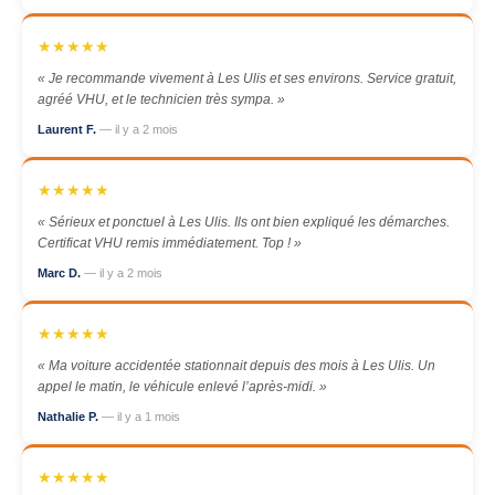
★★★★★
« Je recommande vivement à Les Ulis et ses environs. Service gratuit,
agréé VHU, et le technicien très sympa. »
Laurent F.
— il y a 2 mois
★★★★★
« Sérieux et ponctuel à Les Ulis. Ils ont bien expliqué les démarches.
Certificat VHU remis immédiatement. Top ! »
Marc D.
— il y a 2 mois
★★★★★
« Ma voiture accidentée stationnait depuis des mois à Les Ulis. Un
appel le matin, le véhicule enlevé l’après-midi. »
Nathalie P.
— il y a 1 mois
★★★★★