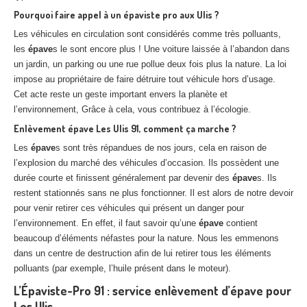
Pourquoi faire appel à un épaviste pro aux
Ulis
?
Les véhicules en circulation sont considérés comme très polluants,
les
épave
s le sont encore plus ! Une voiture laissée à l’abandon dans
un jardin, un parking ou une rue pollue deux fois plus la nature. La loi
impose au propriétaire de faire détruire tout véhicule hors d’usage.
Cet acte reste un geste important envers la planète et
l’environnement, Grâce à cela, vous contribuez à l’écologie.
Enlèvement
épave
Les Ulis
91, comment ça marche ?
Les
épave
s sont très répandues de nos jours, cela en raison de
l’explosion du marché des véhicules d’occasion. Ils possèdent une
durée courte et finissent généralement par devenir des
épave
s. Ils
restent stationnés sans ne plus fonctionner. Il est alors de notre devoir
pour venir retirer ces véhicules qui présent un danger pour
l’environnement. En effet, il faut savoir qu’une
épave
contient
beaucoup d’éléments néfastes pour la nature. Nous les emmenons
dans un centre de destruction afin de lui retirer tous les éléments
polluants (par exemple, l’huile présent dans le moteur).
L’Épaviste-Pro 91 : service enlèvement d’épave pour
Les Ulis.