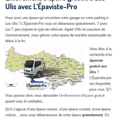
Ulis avec L’Épaviste-Pro
27
– Eure
10
– Aube
Vous avez une épave qui encombre votre garage ou votre parking à
Les Ulis ? L’Épaviste-Pro vous en débarrasse gratuitement, 7 jours
02
– Aisne
sur 7, peu importe le type de véhicule. Agréé VHU et soucieux de
l’environnement, nous gérons votre épave de manière responsable du
Tous
les secteurs
début à la fin.
CENTRE
VHU AGRÉE
Vous êtes à la
recherche d’un
Centre
agréé VHU Paris 75 : casse auto avec destruction
épaviste
gratuit aux
Centre
agréé VHU 77 : casse auto avec destruction
Ulis
?
L’Épaviste-pro
Centre
agréé VHU 78 : casse auto avec destruction
est disponible
pour vous 7j/7.
Centre
agréé VHU 91 : casse auto avec destruction
enlèvement d’épave gratuit
Vous pouvez donc nous demander l’
Centre
agréé VHU 92 : casse auto avec destruction
quand vous le souhaitez.
Qu’il s’agisse d’une épave camion, d’une épave scooter, d’une épave
Centre
agréé VHU 93 : casse auto avec destruction
voiture… nous vous débarrassons de votre épave
gratuitement
. En