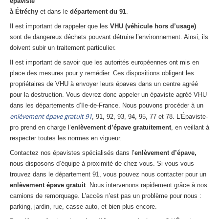
épaviste
Centre
agréé VHU 94 : casse auto avec destruction
à Étréchy
et dans le
département du 91
.
Il est important de rappeler que les
VHU (véhicule hors d’usage)
Centre
agréé VHU 95 : casse auto avec destruction
sont de dangereux déchets pouvant détruire l’environnement. Ainsi, ils
doivent subir un traitement particulier.
DOCUMENTS
À JOINDRE
Il est important de savoir que les autorités européennes ont mis en
RACHAT
VÉHICULES
place des mesures pour y remédier. Ces dispositions obligent les
propriétaires de VHU à envoyer leurs épaves dans un centre agréé
CONTACT
pour la destruction. Vous devrez donc appeler un épaviste agréé VHU
dans les départements d’Ile-de-France. Nous pouvons procéder à un
01 83 64 20 40
enlèvement épave gratuit 91
, 91, 92, 93, 94, 95, 77 et 78. L’Épaviste-
pro prend en charge l’
enlèvement d’épave gratuitement
, en veillant à
respecter toutes les normes en vigueur.
Contactez nos épavistes spécialisés dans l’
enlèvement d’épave,
nous disposons d’équipe à proximité de chez vous. Si vous vous
trouvez dans le département 91, vous pouvez nous contacter pour un
enlèvement épave gratuit
. Nous intervenons rapidement grâce à nos
camions de remorquage. L’accès n’est pas un problème pour nous :
parking, jardin, rue, casse auto, et bien plus encore.