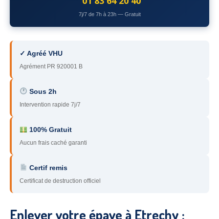
01 83 64 20 40
78
– Yvelines
7j/7 de 7h à 23h — Gratuit
92
– Hauts-de-Seine
93
– Seine-Saint-Denis
✓ Agréé VHU
Agrément PR 920001 B
94
– Val-de-Marne
95
– Val d’Oise
Sous 2h
Intervention rapide 7j/7
91
– Essonne
89
– Yonne
100% Gratuit
Aucun frais caché garanti
60
– Oise
Certif remis
51
– Marne
Certificat de destruction officiel
45
– Loiret
28
– Eure-et-Loir
Enlever votre épave à Etrechy :