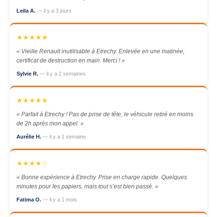
Leila A.
— il y a 3 jours
★★★★★
« Vieille Renault inutilisable à Etrechy. Enlevée en une matinée,
certificat de destruction en main. Merci ! »
Sylvie R.
— il y a 2 semaines
★★★★★
« Parfait à Etrechy ! Pas de prise de tête, le véhicule retiré en moins
de 2h après mon appel. »
Aurélie H.
— il y a 1 semaine
★★★★☆
« Bonne expérience à Etrechy. Prise en charge rapide. Quelques
minutes pour les papiers, mais tout s’est bien passé. »
Fatima O.
— il y a 1 mois