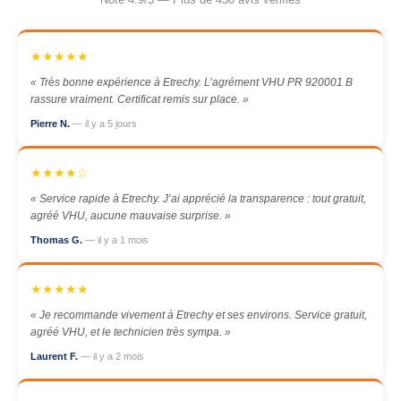
★★★★★
« Très bonne expérience à Etrechy. L’agrément VHU PR 920001 B
rassure vraiment. Certificat remis sur place. »
Pierre N.
— il y a 5 jours
★★★★☆
« Service rapide à Etrechy. J’ai apprécié la transparence : tout gratuit,
agréé VHU, aucune mauvaise surprise. »
Thomas G.
— il y a 1 mois
★★★★★
« Je recommande vivement à Etrechy et ses environs. Service gratuit,
agréé VHU, et le technicien très sympa. »
Laurent F.
— il y a 2 mois