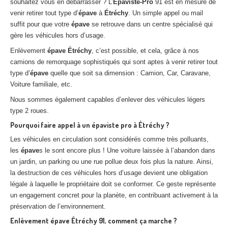
souhaitez vous en débarrasser ? L’
Épaviste-Pro
91 est en mesure de
venir retirer tout type d’
épave
à
Étréchy
. Un simple appel ou mail
suffit pour que votre
épave
se retrouve dans un centre spécialisé qui
gère les véhicules hors d’usage.
Enlèvement
épave
Étréchy
, c’est possible, et cela, grâce à nos
camions de remorquage sophistiqués qui sont aptes à venir retirer tout
type d’
épave
quelle que soit sa dimension : Camion, Car, Caravane,
Voiture familiale, etc.
Nous sommes également capables d’enlever des véhicules légers
type 2 roues.
Pourquoi faire appel à un épaviste pro à
Étréchy
?
Les véhicules en circulation sont considérés comme très polluants,
les
épave
s le sont encore plus ! Une voiture laissée à l’abandon dans
un jardin, un parking ou une rue pollue deux fois plus la nature. Ainsi,
la destruction de ces véhicules hors d’usage devient une obligation
légale à laquelle le propriétaire doit se conformer. Ce geste représente
un engagement concret pour la planète, en contribuant activement à la
préservation de l’environnement.
Enlèvement
épave
Étréchy
91, comment ça marche ?