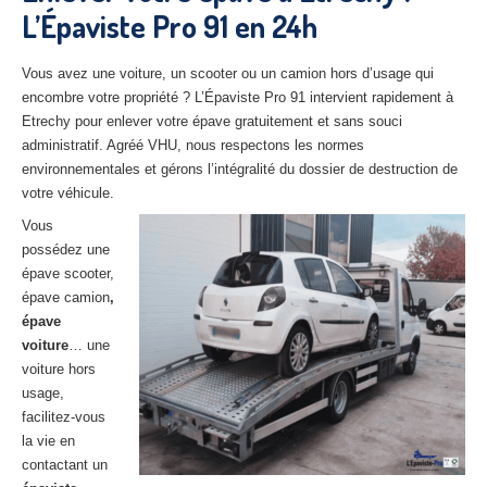
L’Épaviste Pro 91 en 24h
27
– Eure
10
– Aube
Vous avez une voiture, un scooter ou un camion hors d’usage qui
encombre votre propriété ? L’Épaviste Pro 91 intervient rapidement à
02
– Aisne
Etrechy pour enlever votre épave gratuitement et sans souci
administratif. Agréé VHU, nous respectons les normes
Tous
les secteurs
environnementales et gérons l’intégralité du dossier de destruction de
votre véhicule.
CENTRE
VHU AGRÉE
Vous
Centre
agréé VHU Paris 75 : casse auto avec destruction
possédez une
épave scooter,
Centre
agréé VHU 77 : casse auto avec destruction
épave camion
,
épave
Centre
agréé VHU 78 : casse auto avec destruction
voiture
… une
voiture hors
Centre
agréé VHU 91 : casse auto avec destruction
usage,
Centre
agréé VHU 92 : casse auto avec destruction
facilitez-vous
la vie en
Centre
agréé VHU 93 : casse auto avec destruction
contactant un