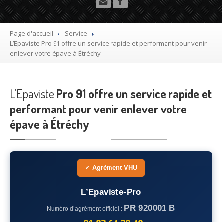
Utilitaire
Démolisseur
agrée VHU gratuit
Page d'accueil
Service
L’Epaviste
Pro 91 offre un service rapide et performant pour venir
Mettre
à la casse sa voiture
enlever votre épave à Étréchy
Dépollution
de véhicule hors d’usage gratuit
L’Epaviste
Recyclage
Pro 91 offre un service rapide et
voiture usagée gratuit
performant pour venir enlever votre
Destruction
de voiture agréé
épave à Étréchy
Epaviste
Gratuit
Rachat
voiture accidentée
✓ Agrément VHU
Où
?
L’Epaviste-Pro
75
– Paris
PR 920001 B
Numéro d’agrément officiel :
77
– Seine-et-Marne