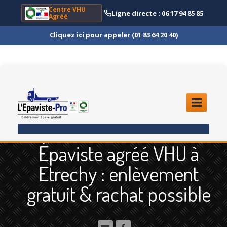
Centre VHU
Ligne directe : 06 17 94 85 85
Agréé
Cliquez ici pour appeler (01 83 64 20 40)
ACCUEIL
Épaviste agréé VHU à
ENLÈVEMENT
ÉPAVE
Etrechy : enlèvement
Quoi
?
gratuit & rachat possible
Scooter
et Moto
Camion
et Poids Lourd