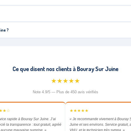
ine ?
Ce que disent nos clients à Bouray Sur Juine
★★★★★
Note 4.9/5 — Plus de 450 avis vérifiés
★★☆
★★★★★
vice rapide à Bouray Sur Juine. J’ai
« Je recommande vivement à Bouray 
cié la transparence : tout gratuit, agréé
Juine et ses environs. Service gratuit,
aucune mauvaise surprise. »
VHU, et le technicien très sympa. »