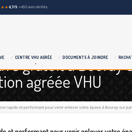
★★★
4,7/5
· +450 avis vérifiés
ve gratuit à Bouray 
VE
CENTRE
VHU AGRÉE
DOCUMENTS
À JOINDRE
RACHA
ntion agréée VHU
vice rapide et performant pour venir enlever votre épave à Bouray-sur-Jui
ide et performant pour venir enlever votre é