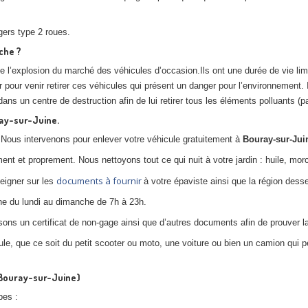
ers type 2 roues.
che ?
e l’explosion du marché des véhicules d’occasion.Ils ont une durée de vie lim
ir pour venir retirer ces véhicules qui présent un danger pour l’environnement.
 un centre de destruction afin de lui retirer tous les éléments polluants (pa
ray-sur-Juine.
. Nous intervenons pour enlever votre véhicule gratuitement à
Bouray-sur-Jui
ent et proprement. Nous nettoyons tout ce qui nuit à votre jardin : huile, mor
documents à fournir
seigner sur les
à votre épaviste ainsi que la région desse
ne du lundi au dimanche de 7h à 23h.
issons un certificat de non-gage ainsi que d’autres documents afin de prouver l
e, que ce soit du petit scooter ou moto, une voiture ou bien un camion qui pè
(Bouray-sur-Juine)
pes :