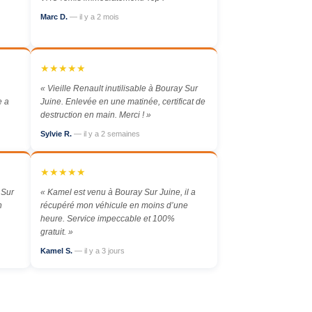
Marc D.
— il y a 2 mois
★★★★★
« Vieille Renault inutilisable à Bouray Sur
e a
Juine. Enlevée en une matinée, certificat de
destruction en main. Merci ! »
Sylvie R.
— il y a 2 semaines
★★★★★
 Sur
« Kamel est venu à Bouray Sur Juine, il a
n
récupéré mon véhicule en moins d’une
heure. Service impeccable et 100%
gratuit. »
Kamel S.
— il y a 3 jours