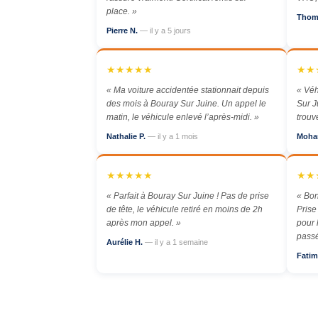
place. »
Thom
Pierre N.
— il y a 5 jours
★★★★★
★★
« Ma voiture accidentée stationnait depuis
« Véh
des mois à Bouray Sur Juine. Un appel le
Sur J
matin, le véhicule enlevé l’après-midi. »
trouv
Nathalie P.
— il y a 1 mois
Moha
★★★★★
★★
« Parfait à Bouray Sur Juine ! Pas de prise
« Bon
de tête, le véhicule retiré en moins de 2h
Prise
après mon appel. »
pour 
passé
Aurélie H.
— il y a 1 semaine
Fatim