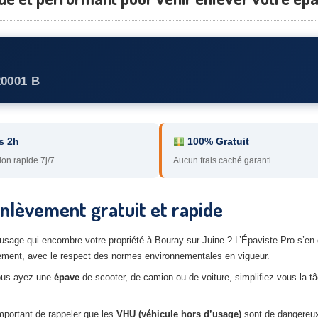
20001 B
s 2h
100% Gratuit
ion rapide 7j/7
Aucun frais caché garanti
nlèvement gratuit et rapide
’usage qui encombre votre propriété à Bouray-sur-Juine ? L’Épaviste-Pro s’en
lement, avec le respect des normes environnementales en vigueur.
ous ayez une
épave
de scooter, de camion ou de voiture, simplifiez-vous la t
important de rappeler que les
VHU (véhicule hors d’usage)
sont de dangereux 