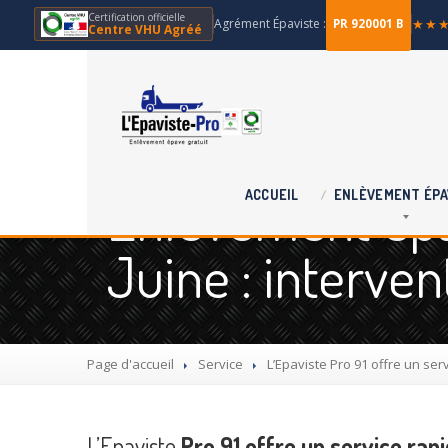
Certification officielle
Agrément Épaviste :
★★
PR 920001 B
Centre VHU Agréé
Enlèvement épa
ACCUEIL
ENLÈVEMENT
ÉPA
Juine : interve
Page d'accueil
Service
L’Epaviste
Pro 91 offre un ser
L’Epaviste
Pro 91 offre un service rap