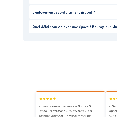
L’enlèvement est-il vraiment gratuit ?
Quel délai pour enlever une épave à Bouray-sur-Ju
★★★★★
★★
« Très bonne expérience à Bouray Sur
« Ser
Juine. L’agrément VHU PR 920001 B
appré
rassure vraiment. Certificat remis sur
VHU, 