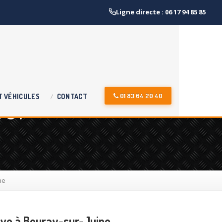
Ligne directe : 06 17 94 85 85
Sur
01 83 64 20 40
T
VÉHICULES
CONTACT
ne
pave à Bouray-sur-Juine