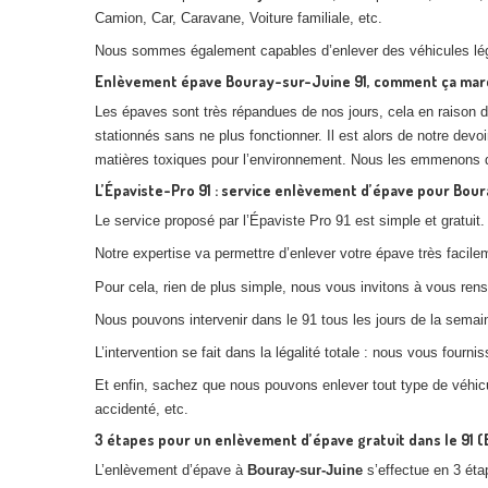
Camion, Car, Caravane, Voiture familiale, etc.
Nous sommes également capables d’enlever des véhicules lég
Enlèvement épave Bouray-sur-Juine 91, comment ça mar
Les épaves sont très répandues de nos jours, cela en raison d
stationnés sans ne plus fonctionner. Il est alors de notre devo
matières toxiques pour l’environnement. Nous les emmenons dans
L’Épaviste-Pro 91 : service enlèvement d’épave pour Bou
Le service proposé par l’Épaviste Pro 91 est simple et gratuit
Notre expertise va permettre d’enlever votre épave très facilem
Pour cela, rien de plus simple, nous vous invitons à vous ren
Nous pouvons intervenir dans le 91 tous les jours de la semai
L’intervention se fait dans la légalité totale : nous vous fourn
Et enfin, sachez que nous pouvons enlever tout type de véhicul
accidenté, etc.
3 étapes pour un enlèvement d’épave gratuit dans le 91 
L’enlèvement d’épave à
Bouray-sur-Juine
s’effectue en 3 éta