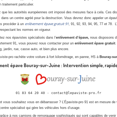
n traitement particulier.
 que les autorités européennes ont imposé des mesures face à cela. Ces dispo
 dans un centre agréé pour la destruction. Vous devrez donc appeler un épav
enlèvement épave gratuit 91
s procéder à un
, 91, 92, 93, 94, 95, 77 et 78. 
 respectant les normes en vigueur.
tez nos épavistes spécialisés dans l’
enlèvement d’épave,
nous disposons d
artement 91, vous pouvez nous contacter pour un
enlèvement épave gratuit
.
 jardin, rue, casse auto, et bien plus encore.
iste-pro rachète votre voiture à fort kilométrage, en panne, HS à
Bouray-sur
ent épave Bouray-sur-Juine : Intervention simple, rapide
01 83 64 20 40 - contact@lepaviste-pro.fr
t vous souhaitez vous en débarrasser ? L’Épaviste-pro 91 est en mesure de ve
centre spécialisé qui gère les véhicules hors d’usage.
a, grâce à nos camions de remorquage sophistiqués qui sont capables de venir r