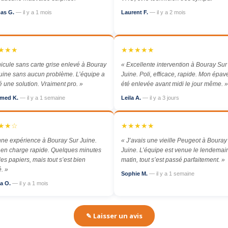
as G.
— il y a 1 mois
Laurent F.
— il y a 2 mois
★★★
★★★★★
icule sans carte grise enlevé à Bouray
« Excellente intervention à Bouray Sur
uine sans aucun problème. L’équipe a
Juine. Poli, efficace, rapide. Mon épav
é une solution. Vraiment pro. »
été enlevée avant midi le jour même. »
med K.
— il y a 1 semaine
Leila A.
— il y a 3 jours
★★☆
★★★★★
ne expérience à Bouray Sur Juine.
« J’avais une vieille Peugeot à Bouray
 en charge rapide. Quelques minutes
Juine. L’équipe est venue le lendemai
les papiers, mais tout s’est bien
matin, tout s’est passé parfaitement. »
. »
Sophie M.
— il y a 1 semaine
a O.
— il y a 1 mois
✎ Laisser un avis