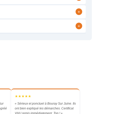
+
+
★★★★★
Sur
« Sérieux et ponctuel à Bouray Sur Juine. Ils
 agréé
ont bien expliqué les démarches. Certificat
VHU remis immédiatement. Top ! »