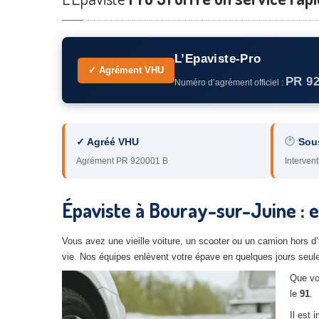
L’Epaviste-Pro
✓ Agrément VHU
PR 9
Numéro d’agrément officiel :
✓ Agréé VHU
Sou
Agrément PR 920001 B
Intervent
Épaviste à Bouray-sur-Juine : e
Vous avez une vieille voiture, un scooter ou un camion hors d
vie. Nos équipes enlèvent votre épave en quelques jours seu
Que v
le
91
.
Il est 