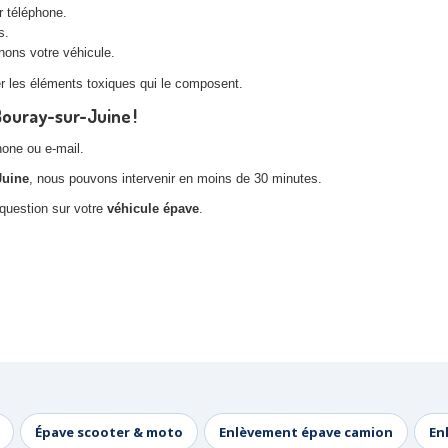
r téléphone.
s.
nons votre véhicule.
rer les éléments toxiques qui le composent.
Bouray-sur-Juine !
hone ou e-mail.
Juine
, nous pouvons intervenir en moins de 30 minutes.
 question sur votre
véhicule épave
.
Épave scooter & moto
Enlèvement épave camion
En