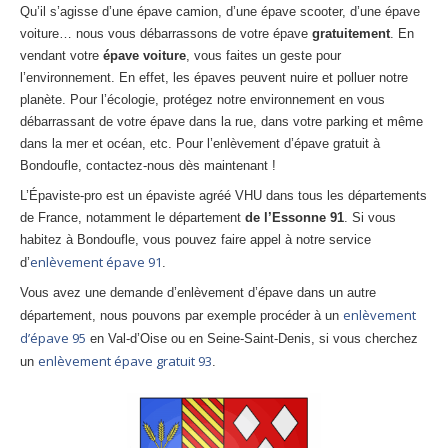
Qu’il s’agisse d’une épave camion, d’une épave scooter, d’une épave
Centre
agréé VHU 94 : casse auto avec destruction
voiture… nous vous débarrassons de votre épave
gratuitement
. En
Centre
agréé VHU 95 : casse auto avec destruction
vendant votre
épave voiture
, vous faites un geste pour
l’environnement. En effet, les épaves peuvent nuire et polluer notre
planète. Pour l’écologie, protégez notre environnement en vous
DOCUMENTS
À JOINDRE
débarrassant de votre épave dans la rue, dans votre parking et même
RACHAT
VÉHICULES
dans la mer et océan, etc. Pour l’enlèvement d’épave gratuit à
Bondoufle, contactez-nous dès maintenant !
CONTACT
L’Épaviste-pro est un épaviste agréé VHU dans tous les départements
de France, notamment le département
de l’Essonne 91
. Si vous
01 83 64 20 40
habitez à Bondoufle, vous pouvez faire appel à notre service
enlèvement épave 91
d’
.
Vous avez une demande d’enlèvement d’épave dans un autre
enlèvement
département, nous pouvons par exemple procéder à un
d’épave 95
en Val-d’Oise ou en Seine-Saint-Denis, si vous cherchez
enlèvement épave gratuit 93
un
.