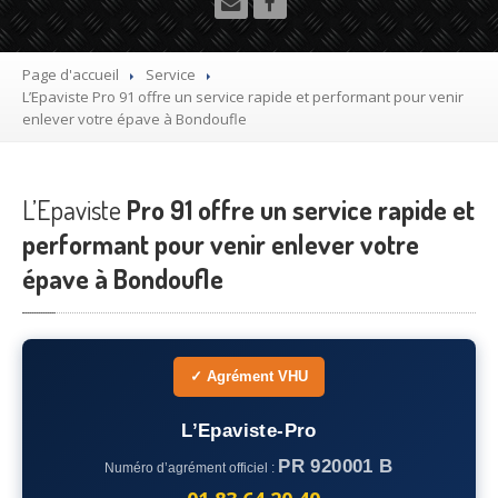
Utilitaire
Démolisseur
agrée VHU gratuit
Page d'accueil
Service
L’Epaviste
Pro 91 offre un service rapide et performant pour venir
Mettre
à la casse sa voiture
enlever votre épave à Bondoufle
Dépollution
de véhicule hors d’usage gratuit
L’Epaviste
Recyclage
Pro 91 offre un service rapide et
voiture usagée gratuit
performant pour venir enlever votre
Destruction
de voiture agréé
épave à Bondoufle
Epaviste
Gratuit
Rachat
voiture accidentée
✓ Agrément VHU
Où
?
L’Epaviste-Pro
75
– Paris
PR 920001 B
Numéro d’agrément officiel :
77
– Seine-et-Marne