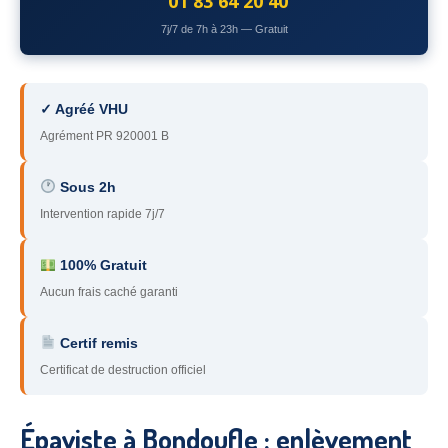
01 83 64 20 40
78
– Yvelines
7j/7 de 7h à 23h — Gratuit
92
– Hauts-de-Seine
93
– Seine-Saint-Denis
✓ Agréé VHU
Agrément PR 920001 B
94
– Val-de-Marne
95
– Val d’Oise
Sous 2h
Intervention rapide 7j/7
91
– Essonne
89
– Yonne
100% Gratuit
Aucun frais caché garanti
60
– Oise
Certif remis
51
– Marne
Certificat de destruction officiel
45
– Loiret
28
– Eure-et-Loir
Épaviste à Bondoufle : enlèvement