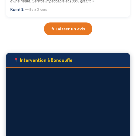
d’une heure. Service impeccable et 100% gratuit. »
Kamel S.
— il y a 3 jours
✎ Laisser un avis
Intervention à Bondoufle