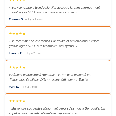
★★★★☆
« Service rapide à Bondoufle. J’ai apprécié la transparence : tout
gratuit, agréé VHU, aucune mauvaise surprise. »
Thomas G.
— il y a 1 mois
★★★★★
« Je recommande vivement à Bondoufle et ses environs. Service
gratuit, agréé VHU, et le technicien très sympa. »
Laurent F.
— il y a 2 mois
★★★★★
« Sérieux et ponctuel à Bondoufle. Ils ont bien expliqué les
démarches. Certificat VHU remis immédiatement. Top ! »
Marc D.
— il y a 2 mois
★★★★★
« Ma voiture accidentée stationnait depuis des mois à Bondoufle. Un
appel le matin, le véhicule enlevé l’après-midi. »