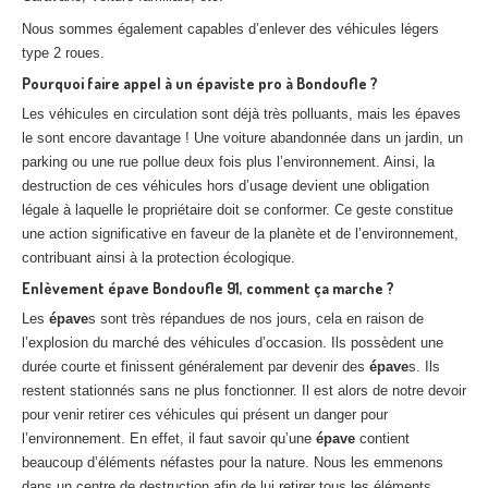
Nous sommes également capables d’enlever des véhicules légers
type 2 roues.
Pourquoi faire appel à un épaviste pro à
Bondoufle
?
Les véhicules en circulation sont déjà très polluants, mais les épaves
le sont encore davantage ! Une voiture abandonnée dans un jardin, un
parking ou une rue pollue deux fois plus l’environnement. Ainsi, la
destruction de ces véhicules hors d’usage devient une obligation
légale à laquelle le propriétaire doit se conformer. Ce geste constitue
une action significative en faveur de la planète et de l’environnement,
contribuant ainsi à la protection écologique.
Enlèvement
épave
Bondoufle
91, comment ça marche ?
Les
épave
s sont très répandues de nos jours, cela en raison de
l’explosion du marché des véhicules d’occasion. Ils possèdent une
durée courte et finissent généralement par devenir des
épave
s. Ils
restent stationnés sans ne plus fonctionner. Il est alors de notre devoir
pour venir retirer ces véhicules qui présent un danger pour
l’environnement. En effet, il faut savoir qu’une
épave
contient
beaucoup d’éléments néfastes pour la nature. Nous les emmenons
dans un centre de destruction afin de lui retirer tous les éléments