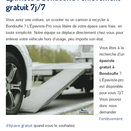
gratuit 7j/7
27
– Eure
10
– Aube
Vous avez une voiture, un scooter ou un camion à recycler à
Bondoufle ? L’Épaviste-Pro vous libère de votre épave sans frais, en
02
– Aisne
toute simplicité. Notre équipe se déplace directement chez vous pour
enlever votre véhicule hors d’usage, peu importe son état.
Tous
les secteurs
Vous êtes à la
CENTRE
VHU AGRÉE
recherche d’un
épaviste
Centre
agréé VHU Paris 75 : casse auto avec destruction
gratuit à
Bondoufle
?
Centre
agréé VHU 77 : casse auto avec destruction
L’Épaviste-pro
est disponible
Centre
agréé VHU 78 : casse auto avec destruction
pour vous 7j/7.
Vous pouvez
Centre
agréé VHU 91 : casse auto avec destruction
donc nous
Centre
agréé VHU 92 : casse auto avec destruction
demander
enlèvement
l’
Centre
agréé VHU 93 : casse auto avec destruction
d’épave gratuit
quand vous le souhaitez.