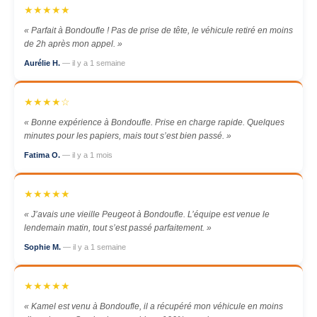
★★★★★
« Parfait à Bondoufle ! Pas de prise de tête, le véhicule retiré en moins
de 2h après mon appel. »
Aurélie H.
— il y a 1 semaine
★★★★☆
« Bonne expérience à Bondoufle. Prise en charge rapide. Quelques
minutes pour les papiers, mais tout s’est bien passé. »
Fatima O.
— il y a 1 mois
★★★★★
« J’avais une vieille Peugeot à Bondoufle. L’équipe est venue le
lendemain matin, tout s’est passé parfaitement. »
Sophie M.
— il y a 1 semaine
★★★★★
« Kamel est venu à Bondoufle, il a récupéré mon véhicule en moins