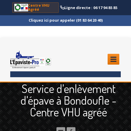
Centre VHU
Ligne directe : 06 17 94 85 85
Agréé
Cliquez ici pour appeler (01 83 64 20 40)
ACCUEIL
Service d'enlèvement
ENLÈVEMENT
ÉPAVE
d'épave à Bondoufle -
Quoi
?
Centre VHU agréé
Scooter
et Moto
Camion
et Poids Lourd