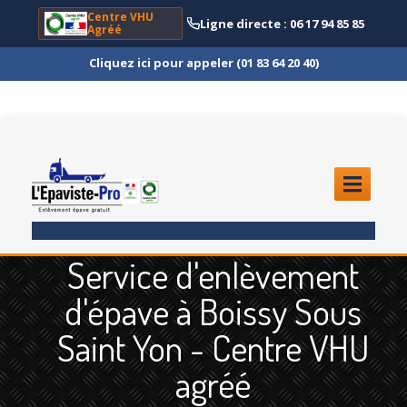
Centre VHU
Ligne directe : 06 17 94 85 85
Agréé
Cliquez ici pour appeler (01 83 64 20 40)
ACCUEIL
Service d'enlèvement
ENLÈVEMENT
ÉPAVE
d'épave à Boissy Sous
Quoi
?
Saint Yon - Centre VHU
Scooter
et Moto
agréé
Camion
et Poids Lourd