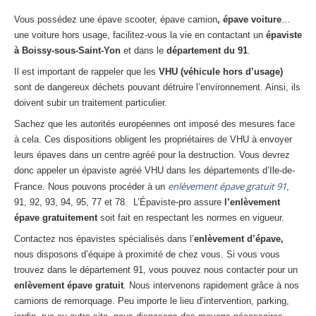
Centre
agréé VHU 94 : casse auto avec destruction
Vous possédez une épave scooter, épave camion
, épave voiture
…
une voiture hors usage, facilitez-vous la vie en contactant un
épaviste
Centre
agréé VHU 95 : casse auto avec destruction
à Boissy-sous-Saint-Yon
et dans le
département du 91
.
Il est important de rappeler que les
VHU (véhicule hors d’usage)
DOCUMENTS
À JOINDRE
sont de dangereux déchets pouvant détruire l’environnement. Ainsi, ils
RACHAT
VÉHICULES
doivent subir un traitement particulier.
Sachez que les autorités européennes ont imposé des mesures face
CONTACT
à cela. Ces dispositions obligent les propriétaires de VHU à envoyer
leurs épaves dans un centre agréé pour la destruction. Vous devrez
01 83 64 20 40
donc appeler un épaviste agréé VHU dans les départements d’Ile-de-
enlèvement épave gratuit 91
France. Nous pouvons procéder à un
,
91, 92, 93, 94, 95, 77 et 78. L’Épaviste-pro assure
l’enlèvement
épave gratuitement
soit fait en respectant les normes en vigueur.
Contactez nos épavistes spécialisés dans l’
enlèvement d’épave,
nous disposons d’équipe à proximité de chez vous. Si vous vous
trouvez dans le département 91, vous pouvez nous contacter pour un
enlèvement épave gratuit
. Nous intervenons rapidement grâce à nos
camions de remorquage. Peu importe le lieu d’intervention, parking,