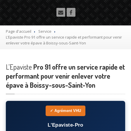
Utilitaire
Démolisseur
agrée VHU gratuit
Mettre
à la casse sa voiture
Page d'accueil
Service
L’Epaviste
Pro 91 offre un service rapide et performant pour venir
Dépollution
de véhicule hors d’usage gratuit
enlever votre épave à Boissy-sous-Saint-Yon
Recyclage
voiture usagée gratuit
L’Epaviste
Destruction
Pro 91 offre un service rapide et
de voiture agréé
performant pour venir enlever votre
Epaviste
Gratuit
épave à Boissy-sous-Saint-Yon
Rachat
voiture accidentée
Où
?
✓ Agrément VHU
75
– Paris
L’Epaviste-Pro
77
– Seine-et-Marne