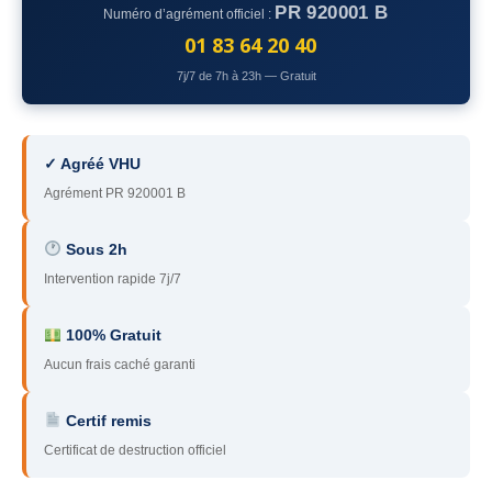
PR 920001 B
Numéro d’agrément officiel :
78
– Yvelines
01 83 64 20 40
92
– Hauts-de-Seine
7j/7 de 7h à 23h — Gratuit
93
– Seine-Saint-Denis
94
– Val-de-Marne
✓ Agréé VHU
Agrément PR 920001 B
95
– Val d’Oise
91
– Essonne
Sous 2h
Intervention rapide 7j/7
89
– Yonne
60
– Oise
100% Gratuit
Aucun frais caché garanti
51
– Marne
Certif remis
45
– Loiret
Certificat de destruction officiel
28
– Eure-et-Loir