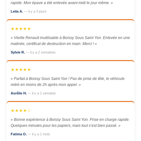
rapide. Mon épave a été enlevée avant midi le jour même. »
Leila A.
— il y a 3 jours
★★★★★
« Vieille Renault inutilisable à Boissy Sous Saint Yon. Enlevée en une
matinée, certificat de destruction en main. Merci ! »
Sylvie R.
— il y a 2 semaines
★★★★★
« Parfait à Boissy Sous Saint Yon ! Pas de prise de tête, le véhicule
retiré en moins de 2h après mon appel. »
Aurélie H.
— il y a 1 semaine
★★★★☆
« Bonne expérience à Boissy Sous Saint Yon. Prise en charge rapide.
Quelques minutes pour les papiers, mais tout s’est bien passé. »
Fatima O.
— il y a 1 mois