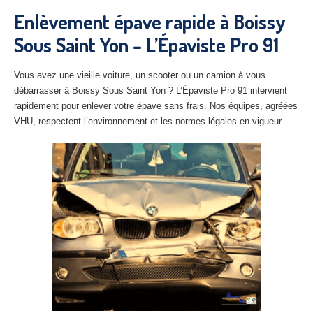
27
– Eure
Enlèvement épave rapide à Boissy
Sous Saint Yon – L’Épaviste Pro 91
10
– Aube
02
– Aisne
Vous avez une vieille voiture, un scooter ou un camion à vous
débarrasser à Boissy Sous Saint Yon ? L’Épaviste Pro 91 intervient
Tous
les secteurs
rapidement pour enlever votre épave sans frais. Nos équipes, agréées
VHU, respectent l’environnement et les normes légales en vigueur.
CENTRE
VHU AGRÉE
Centre
agréé VHU Paris 75 : casse auto avec destruction
Centre
agréé VHU 77 : casse auto avec destruction
Centre
agréé VHU 78 : casse auto avec destruction
Centre
agréé VHU 91 : casse auto avec destruction
Centre
agréé VHU 92 : casse auto avec destruction
Centre
agréé VHU 93 : casse auto avec destruction