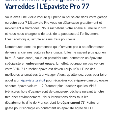
Varreddes | L’Epaviste Pro 77
27
– Eure
10
– Aube
Vous avez une vieille voiture qui prend la poussière dans votre garage
ou votre cour ? L’Epaviste Pro vous en débarrasse gratuitement et
02
– Aisne
rapidement à Varreddes. Nous rachètons votre épave au meilleur prix
et nous nous chargeons de tout, de la paperasse à l’enlèvement.
Tous
les secteurs
C’est écologique, simple et sans frais pour vous.
CENTRE
VHU AGRÉE
Nombreuses sont les personnes qui n’arrivent pas à se débarrasser
de leurs anciennes voitures hors usage. Elles ne savent plus quoi en
Centre
agréé VHU Paris 75 : casse auto avec destruction
faire. Si vous aussi, vous en posséder une, contactez un épaviste
spécialiste en
enlèvement épave
. En effet, pourquoi ne pas vendre
Centre
agréé VHU 77 : casse auto avec destruction
votre VHU ? Le rachat épave est devenu aujourd’hui l’une des
meilleures alternatives à envisager. Alors, qu’attendez-vous pour faire
Centre
agréé VHU 78 : casse auto avec destruction
épaviste gratuit
appel à un
pour récupérer votre
épave
camion, épave
scooter, épave voiture… ? D’autant plus, sachez que les VHU
Centre
agréé VHU 91 : casse auto avec destruction
(véhicules hors d’usage) sont de dangereux déchets nuisant à notre
Centre
agréé VHU 92 : casse auto avec destruction
très cher environnement. Nous intervenons dans tous les
départements d’Île-de-France, dont le
département 77
. Faites un
Centre
agréé VHU 93 : casse auto avec destruction
geste pour l’écologie en contactant un épaviste agréé VHU !