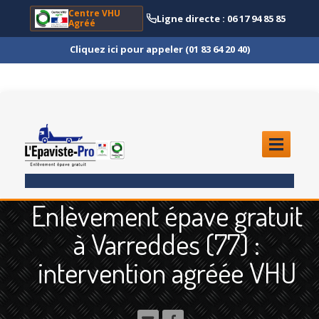
Centre VHU
Ligne directe : 06 17 94 85 85
Agréé
Cliquez ici pour appeler (01 83 64 20 40)
ACCUEIL
Enlèvement épave gratuit
ENLÈVEMENT
ÉPAVE
à Varreddes (77) :
Quoi
?
intervention agréée VHU
Scooter
et Moto
Camion
et Poids Lourd