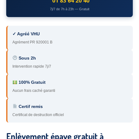
01 83 64 20 40
78
– Yvelines
7j/7 de 7h à 23h — Gratuit
92
– Hauts-de-Seine
93
– Seine-Saint-Denis
✓ Agréé VHU
Agrément PR 920001 B
94
– Val-de-Marne
95
– Val d’Oise
Sous 2h
Intervention rapide 7j/7
91
– Essonne
89
– Yonne
100% Gratuit
Aucun frais caché garanti
60
– Oise
Certif remis
51
– Marne
Certificat de destruction officiel
45
– Loiret
28
– Eure-et-Loir
Enlèvement épave gratuit à