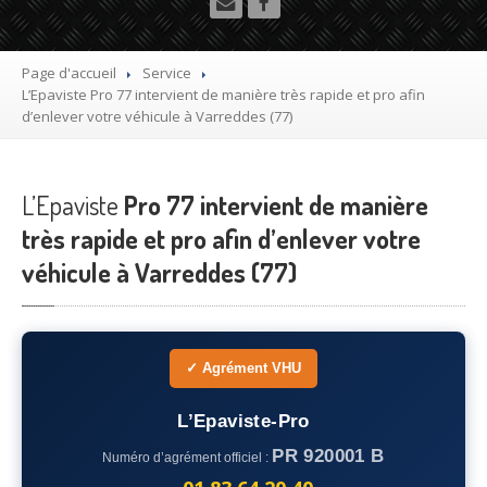
Utilitaire
Démolisseur
agrée VHU gratuit
Page d'accueil
Service
L’Epaviste
Pro 77 intervient de manière très rapide et pro afin
Mettre
à la casse sa voiture
d’enlever votre véhicule à Varreddes (77)
Dépollution
de véhicule hors d’usage gratuit
L’Epaviste
Recyclage
Pro 77 intervient de manière
voiture usagée gratuit
très rapide et pro afin d’enlever votre
Destruction
de voiture agréé
véhicule à Varreddes (77)
Epaviste
Gratuit
Rachat
voiture accidentée
✓ Agrément VHU
Où
?
L’Epaviste-Pro
75
– Paris
PR 920001 B
Numéro d’agrément officiel :
77
– Seine-et-Marne