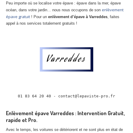
Peu importe où se localise votre épave : épave dans la mer, épave
Centre
agréé VHU 94 : casse auto avec destruction
enlèvement
océan, dans votre jardin… nous nous occupons de son
épave gratuit
Centre
agréé VHU 95 : casse auto avec destruction
! Pour un
enlèvement d’épave à Varreddes
, faites
appel à nos services totalement gratuits !
DOCUMENTS
À JOINDRE
RACHAT
VÉHICULES
CONTACT
01 83 64 20 40
01 83 64 20 40 - contact@lepaviste-pro.fr

Enlèvement épave Varreddes : Intervention Gratuit,
rapide et Pro.
Avec le temps, les voitures se détériorent et ne sont plus en état de