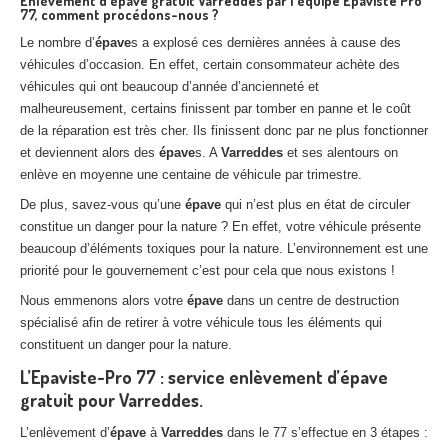
Enlèvement d’épave gratuit Varreddes par l’équipe Epaviste Pro
77, comment procédons-nous ?
Le nombre d’
épave
s a explosé ces dernières années à cause des
véhicules d’occasion. En effet, certain consommateur achète des
véhicules qui ont beaucoup d’année d’ancienneté et
malheureusement, certains finissent par tomber en panne et le coût
de la réparation est très cher. Ils finissent donc par ne plus fonctionner
et deviennent alors des
épave
s. A
Varreddes
et ses alentours on
enlève en moyenne une centaine de véhicule par trimestre.
De plus, savez-vous qu’une
épave
qui n’est plus en état de circuler
constitue un danger pour la nature ? En effet, votre véhicule présente
beaucoup d’éléments toxiques pour la nature. L’environnement est une
priorité pour le gouvernement c’est pour cela que nous existons !
Nous emmenons alors votre
épave
dans un centre de destruction
spécialisé afin de retirer à votre véhicule tous les éléments qui
constituent un danger pour la nature.
L’Epaviste-Pro 77 : service enlèvement d’épave
gratuit pour Varreddes.
L’enlèvement d’
épave
à
Varreddes
dans le 77 s’effectue en 3 étapes :