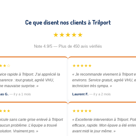
Ce que disent nos clients à Trilport
★★★★★
Note 4.9/5 — Plus de 450 avis vérifiés
★★☆
★★★★★
vice rapide à Trilport. J’ai apprécié la
« Je recommande vivement à Trilport e
parence : tout gratuit, agréé VHU,
environs. Service gratuit, agréé VHU, e
e mauvaise surprise. »
technicien très sympa. »
as G.
— il y a 1 mois
Laurent F.
— il y a 2 mois
★★★
★★★★★
icule sans carte grise enlevé à Trilport
« Excellente intervention à Trilport. Poli
aucun problème. L’équipe a trouvé
efficace, rapide. Mon épave a été enl
olution. Vraiment pro. »
avant midi le jour même. »