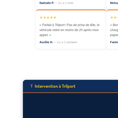
Nathalie P.
— il y a 1 mois
Moha
★★★★★
★★
« Parfait à Trilport ! Pas de prise de tête, le
« Bon
véhicule retiré en moins de 2h après mon
charg
appel. »
papie
Aurélie H.
— il y a 1 semaine
Fatim
Intervention à Trilport