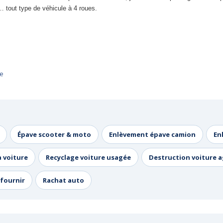
 tout type de véhicule à 4 roues.
ne
Épave scooter & moto
Enlèvement épave camion
En
a voiture
Recyclage voiture usagée
Destruction voiture 
fournir
Rachat auto