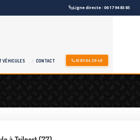
Ligne directe : 06 17 94 85 85
01 83 64 20 40
T
VÉHICULES
CONTACT
le à Trilport (77)