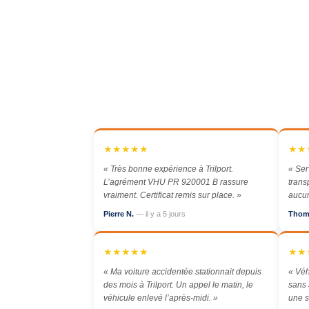
★★★★★
★★
« Très bonne expérience à Trilport.
« Ser
L’agrément VHU PR 920001 B rassure
trans
vraiment. Certificat remis sur place. »
aucun
Pierre N.
— il y a 5 jours
Thom
★★★★★
★★
« Ma voiture accidentée stationnait depuis
« Véh
des mois à Trilport. Un appel le matin, le
sans 
véhicule enlevé l’après-midi. »
une s