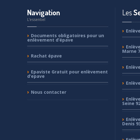
Navigation
Les
Se
L’essentiel
Enlèv
Documents
obligatoires pour un
enlèvement d’épave
Enlèv
Marne 
Rachat
épave
Enlèv
Epaviste
Gratuit pour enlèvement
d’epave
Enlèv
Nous
contacter
Enlèv
Seine 9
Enlèv
Denis 9
Enlèv