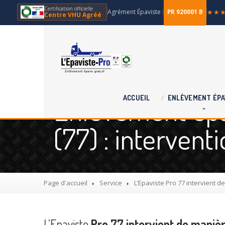
Certification officielle
Agrément Épaviste :
★★
PR 920001 B
Centre VHU Agréé
Enlèvement épav
ACCUEIL
ENLÈVEMENT
ÉPA
(77) : interven
Page d'accueil
Service
L’Epaviste
Pro 77 intervient de
L’Epaviste
Pro 77 intervient de manière