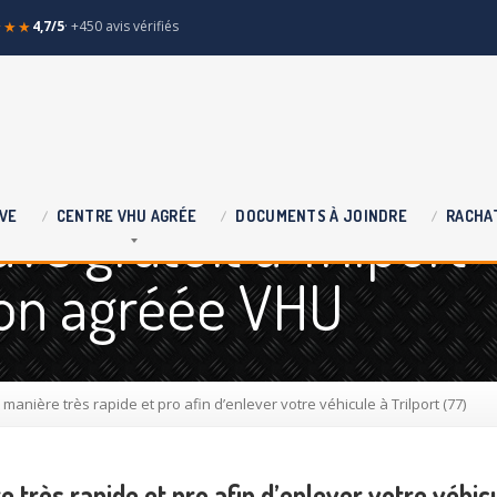
★★★
4,7/5
· +450 avis vérifiés
e gratuit à Trilport
VE
CENTRE
VHU AGRÉE
DOCUMENTS
À JOINDRE
RACHA
tion agréée VHU
 manière très rapide et pro afin d’enlever votre véhicule à Trilport (77)
 très rapide et pro afin d’enlever votre véhicu