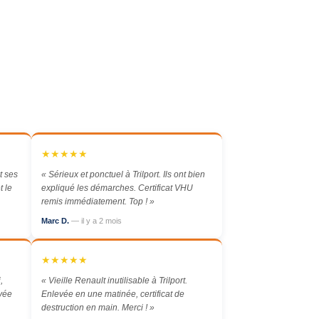
★★★★★
t ses
« Sérieux et ponctuel à Trilport. Ils ont bien
t le
expliqué les démarches. Certificat VHU
remis immédiatement. Top ! »
Marc D.
— il y a 2 mois
★★★★★
,
« Vieille Renault inutilisable à Trilport.
evée
Enlevée en une matinée, certificat de
destruction en main. Merci ! »