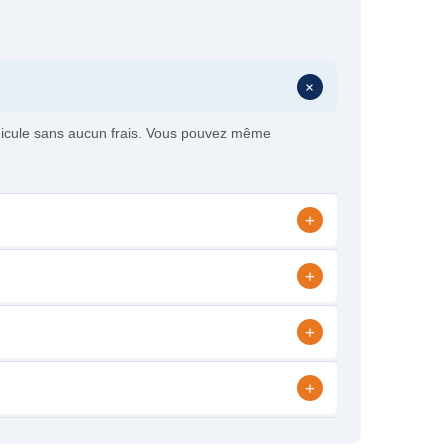
+
éhicule sans aucun frais. Vous pouvez même
+
+
+
+