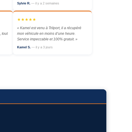
Sylvie R.
— il y a 2 semaines
★★★★★
« Kamel est venu à Trilport, il a récupéré
 tout
mon véhicule en moins d’une heure.
Service impeccable et 100% gratuit. »
Kamel S.
— il y a 3 jours