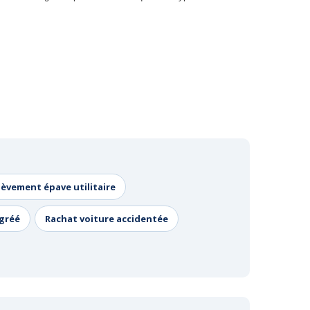
lèvement épave utilitaire
agréé
Rachat voiture accidentée