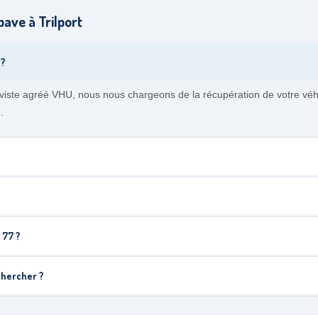
ave à Trilport
 ?
paviste agréé VHU, nous nous chargeons de la récupération de votre v
.
 77 ?
chercher ?