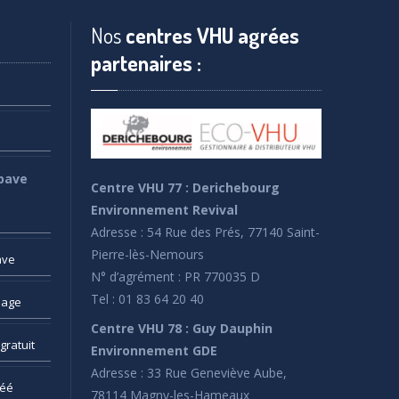
Nos
centres VHU agrées
partenaires :
pave
Centre VHU 77 : Derichebourg
Environnement Revival
Adresse : 54 Rue des Prés, 77140 Saint-
Pierre-lès-Nemours
ave
N° d’agrément : PR 770035 D
Tel : 01 83 64 20 40
sage
Centre VHU 78 : Guy Dauphin
gratuit
Environnement GDE
Adresse : 33 Rue Geneviève Aube,
réé
78114 Magny-les-Hameaux