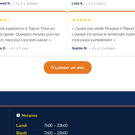
med K.
— il y a 1 semaine
Leila A.
— il y a 3 jours
★★☆
★★★★★
ne expérience à Trilport. Prise en
« J’avais une vieille Peugeot à Trilport.
e rapide. Quelques minutes pour les
L’équipe est venue le lendemain matin,
rs, mais tout s’est bien passé. »
s’est passé parfaitement. »
a O.
— il y a 1 mois
Sophie M.
— il y a 1 semaine
✎ Laisser un avis
Horaires
Lundi
7h00 – 23h00
Mardi
7h00 – 23h00