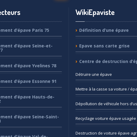
cteurs
WikiEpaviste
ement
d’épave Paris 75
Définition
d’une épave
ement
d’épave Seine-et-
Epave
sans carte grise
77
Centre
de destruction d’é
ement
d’épave Yvelines 78
Détruire
une épave
ement
d’épave Essonne 91
Mettre
à la casse sa voiture / ép
ement
d’épave Hauts-de-
2
Dépollution
de véhicule hors d’u
ement
d’épave Seine-Saint-
Recyclage
voiture épave usagée 
3
Destruction
de voiture épave ag
ement
d’épave Val-de-