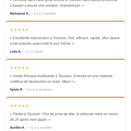
« Véhicule sans carte grise enlevé à Tousson sans aucun problème.
L’équipe a trouvé une solution. Vraiment pro. »
Mohamed K.
— il y a 1 semaine
★★★★★
« Excellente intervention à Tousson. Poli, efficace, rapide. Mon épave
a été enlevée avant midi le jour même. »
Leila A.
— il y a 3 jours
★★★★★
« Vieille Renault inutilisable à Tousson. Enlevée en une matinée,
certificat de destruction en main. Merci ! »
Sylvie R.
— il y a 2 semaines
★★★★★
« Parfait à Tousson ! Pas de prise de tête, le véhicule retiré en moins
de 2h après mon appel. »
Aurélie H.
— il y a 1 semaine