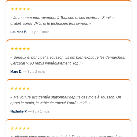
★★★★★
« Je recommande vivement à Tousson et ses environs. Service
gratuit, agréé VHU, et le technicien très sympa. »
Laurent F.
— il y a 2 mois
★★★★★
« Sérieux et ponctuel à Tousson. Ils ont bien expliqué les démarches.
Certificat VHU remis immédiatement. Top ! »
Marc D.
— il y a 2 mois
★★★★★
« Ma voiture accidentée stationnait depuis des mois à Tousson. Un
appel le matin, le véhicule enlevé l’après-midi. »
Nathalie P.
— il y a 1 mois
★★★★★