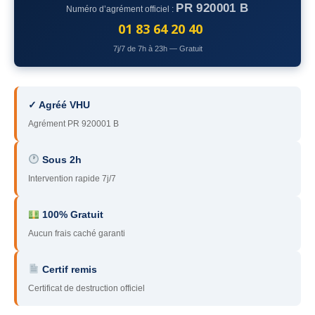
PR 920001 B
Numéro d’agrément officiel :
78
– Yvelines
01 83 64 20 40
92
– Hauts-de-Seine
7j/7 de 7h à 23h — Gratuit
93
– Seine-Saint-Denis
94
– Val-de-Marne
✓ Agréé VHU
Agrément PR 920001 B
95
– Val d’Oise
91
– Essonne
Sous 2h
Intervention rapide 7j/7
89
– Yonne
60
– Oise
100% Gratuit
Aucun frais caché garanti
51
– Marne
Certif remis
45
– Loiret
Certificat de destruction officiel
28
– Eure-et-Loir