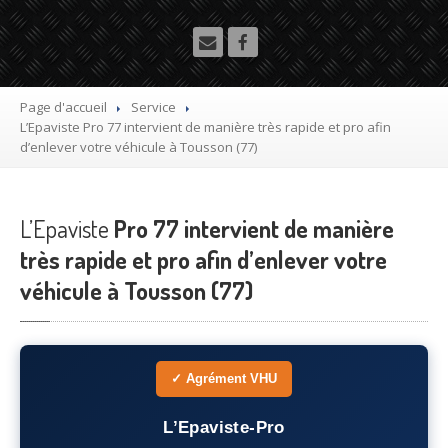
Utilitaire
Démolisseur
agrée VHU gratuit
Mettre
à la casse sa voiture
Page d'accueil
Service
L’Epaviste
Pro 77 intervient de manière très rapide et pro afin
Dépollution
de véhicule hors d’usage gratuit
d’enlever votre véhicule à Tousson (77)
Recyclage
voiture usagée gratuit
L’Epaviste
Destruction
Pro 77 intervient de manière
de voiture agréé
très rapide et pro afin d’enlever votre
Epaviste
Gratuit
véhicule à Tousson (77)
Rachat
voiture accidentée
Où
?
✓ Agrément VHU
75
– Paris
L’Epaviste-Pro
77
– Seine-et-Marne