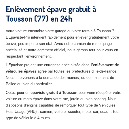
27
– Eure
Enlèvement épave gratuit à
Tousson (77) en 24h
10
– Aube
02
– Aisne
Votre voiture encombre votre garage ou votre terrain à Tousson ?
L’Epaviste-Pro intervient rapidement pour enlever gratuitement votre
Tous
les secteurs
épave, peu importe son état. Avec notre camion de remorquage
spécialisé et notre agrément officiel, nous gérons tout pour vous en
CENTRE
VHU AGRÉE
respectant l’environnement.
Centre
agréé VHU Paris 75 : casse auto avec destruction
L’Epaviste-pro est une entreprise spécialisée dans
l’enlèvement de
véhicules épaves
agréé par toutes les préfectures d’Ile-de-France.
Centre
agréé VHU 77 : casse auto avec destruction
Nous intervenons à la demande des mairies, du commissariat de
Police ou bien du particulier.
Centre
agréé VHU 78 : casse auto avec destruction
Optez pour un
epaviste gratuit à
Tousson
pour venir récupérer votre
Centre
agréé VHU 91 : casse auto avec destruction
voiture ou moto épave dans votre rue, jardin ou bien parking. Nous
disposons d’engins capables de remorquer tout type de Véhicules
Centre
agréé VHU 92 : casse auto avec destruction
Hors Usage (VHU) : camion, voiture, scooter, moto, car, quad… tout
type de véhicule à 4 roues.
Centre
agréé VHU 93 : casse auto avec destruction