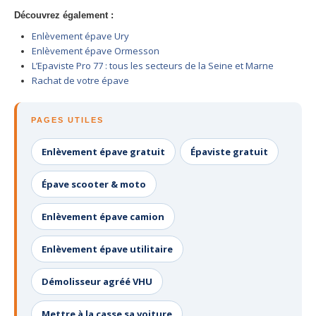
Centre
agréé VHU 94 : casse auto avec destruction
Découvrez également :
Enlèvement épave Ury
Centre
agréé VHU 95 : casse auto avec destruction
Enlèvement épave Ormesson
L’Epaviste Pro 77 : tous les secteurs de la Seine et Marne
DOCUMENTS
À JOINDRE
Rachat de votre épave
RACHAT
VÉHICULES
PAGES UTILES
CONTACT
Enlèvement épave gratuit
Épaviste gratuit
01 83 64 20 40
Épave scooter & moto
Enlèvement épave camion
Enlèvement épave utilitaire
Démolisseur agréé VHU
Mettre à la casse sa voiture