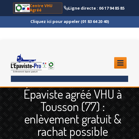
Centre VHU
Ligne directe : 06 17 94 85 85
Agréé
Cliquez ici pour appeler (01 83 64 20 40)
ACCUEIL
Épaviste agréé VHU à
ENLÈVEMENT
ÉPAVE
Tousson (77) :
Quoi
?
enlèvement gratuit &
Scooter
et Moto
rachat possible
Camion
et Poids Lourd