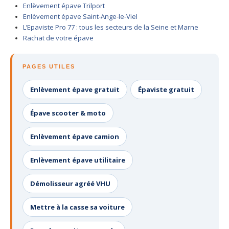
Enlèvement épave Trilport
Centre
agréé VHU 94 : casse auto avec destruction
Enlèvement épave Saint-Ange-le-Viel
L’Epaviste Pro 77 : tous les secteurs de la Seine et Marne
Centre
agréé VHU 95 : casse auto avec destruction
Rachat de votre épave
DOCUMENTS
À JOINDRE
PAGES UTILES
RACHAT
VÉHICULES
Enlèvement épave gratuit
Épaviste gratuit
CONTACT
Épave scooter & moto
01 83 64 20 40
Enlèvement épave camion
Enlèvement épave utilitaire
Démolisseur agréé VHU
Mettre à la casse sa voiture