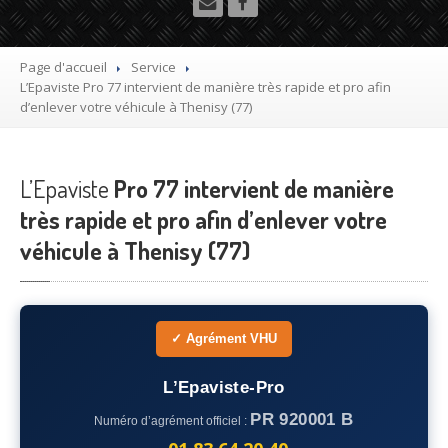
Utilitaire
Démolisseur
agrée VHU gratuit
Page d'accueil
Service
L’Epaviste
Pro 77 intervient de manière très rapide et pro afin
Mettre
à la casse sa voiture
d’enlever votre véhicule à Thenisy (77)
Dépollution
de véhicule hors d’usage gratuit
L’Epaviste
Recyclage
Pro 77 intervient de manière
voiture usagée gratuit
très rapide et pro afin d’enlever votre
Destruction
de voiture agréé
véhicule à Thenisy (77)
Epaviste
Gratuit
Rachat
voiture accidentée
✓ Agrément VHU
Où
?
L’Epaviste-Pro
75
– Paris
PR 920001 B
Numéro d’agrément officiel :
77
– Seine-et-Marne