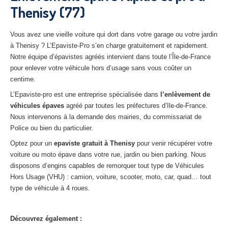
Thenisy (77)
27
– Eure
10
– Aube
Vous avez une vieille voiture qui dort dans votre garage ou votre jardin
à Thenisy ? L’Epaviste-Pro s’en charge gratuitement et rapidement.
02
– Aisne
Notre équipe d’épavistes agréés intervient dans toute l’Île-de-France
pour enlever votre véhicule hors d’usage sans vous coûter un
Tous
les secteurs
centime.
CENTRE
VHU AGRÉE
L’Epaviste-pro est une entreprise spécialisée dans
l’enlèvement de
véhicules épaves
agréé par toutes les préfectures d’Ile-de-France.
Centre
agréé VHU Paris 75 : casse auto avec destruction
Nous intervenons à la demande des mairies, du commissariat de
Police ou bien du particulier.
Centre
agréé VHU 77 : casse auto avec destruction
Optez pour un
epaviste gratuit à
Thenisy
pour venir récupérer votre
Centre
agréé VHU 78 : casse auto avec destruction
voiture ou moto épave dans votre rue, jardin ou bien parking. Nous
disposons d’engins capables de remorquer tout type de Véhicules
Centre
agréé VHU 91 : casse auto avec destruction
Hors Usage (VHU) : camion, voiture, scooter, moto, car, quad… tout
type de véhicule à 4 roues.
Centre
agréé VHU 92 : casse auto avec destruction
Centre
agréé VHU 93 : casse auto avec destruction
Découvrez également :