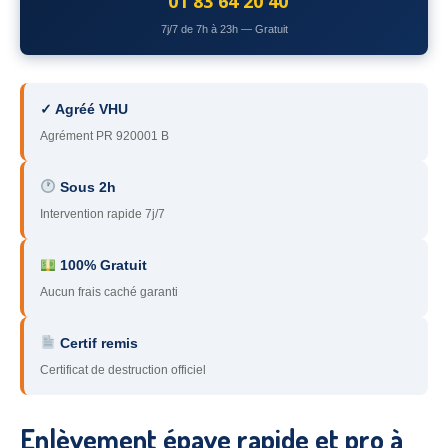
01 83 64 20 40
78
– Yvelines
7j/7 de 7h à 23h — Gratuit
92
– Hauts-de-Seine
93
– Seine-Saint-Denis
✓ Agréé VHU
Agrément PR 920001 B
94
– Val-de-Marne
95
– Val d’Oise
Sous 2h
Intervention rapide 7j/7
91
– Essonne
89
– Yonne
100% Gratuit
Aucun frais caché garanti
60
– Oise
Certif remis
51
– Marne
Certificat de destruction officiel
45
– Loiret
28
– Eure-et-Loir
Enlèvement épave rapide et pro à