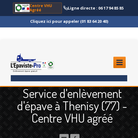
Centre VHU
Ligne directe : 06 17 94 85 85
Agréé
Cliquez ici pour appeler (01 83 64 20 40)
ACCUEIL
Service d'enlèvement
ENLÈVEMENT
ÉPAVE
d'épave à Thenisy (77) -
Quoi
?
Centre VHU agréé
Scooter
et Moto
Camion
et Poids Lourd