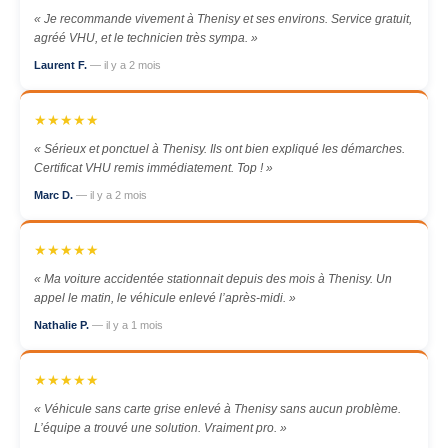
« Je recommande vivement à Thenisy et ses environs. Service gratuit,
agréé VHU, et le technicien très sympa. »
Laurent F.
— il y a 2 mois
★★★★★
« Sérieux et ponctuel à Thenisy. Ils ont bien expliqué les démarches.
Certificat VHU remis immédiatement. Top ! »
Marc D.
— il y a 2 mois
★★★★★
« Ma voiture accidentée stationnait depuis des mois à Thenisy. Un
appel le matin, le véhicule enlevé l’après-midi. »
Nathalie P.
— il y a 1 mois
★★★★★
« Véhicule sans carte grise enlevé à Thenisy sans aucun problème.
L’équipe a trouvé une solution. Vraiment pro. »