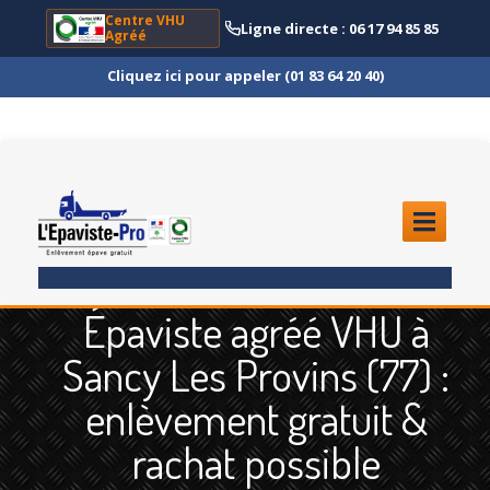
Centre VHU
Ligne directe : 06 17 94 85 85
Agréé
Cliquez ici pour appeler (01 83 64 20 40)
ACCUEIL
Épaviste agréé VHU à
ENLÈVEMENT
ÉPAVE
Sancy Les Provins (77) :
Quoi
?
enlèvement gratuit &
Scooter
et Moto
rachat possible
Camion
et Poids Lourd