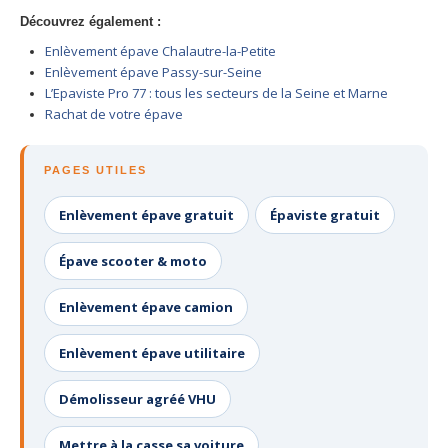
Centre
agréé VHU 94 : casse auto avec destruction
Découvrez également :
Enlèvement épave Chalautre-la-Petite
Centre
agréé VHU 95 : casse auto avec destruction
Enlèvement épave Passy-sur-Seine
L’Epaviste Pro 77 : tous les secteurs de la Seine et Marne
DOCUMENTS
À JOINDRE
Rachat de votre épave
RACHAT
VÉHICULES
PAGES UTILES
CONTACT
Enlèvement épave gratuit
Épaviste gratuit
01 83 64 20 40
Épave scooter & moto
Enlèvement épave camion
Enlèvement épave utilitaire
Démolisseur agréé VHU
Mettre à la casse sa voiture