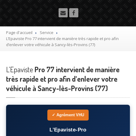
Utilitaire
Démolisseur
agrée VHU gratuit
Mettre
à la casse sa voiture
Page d'accueil
Service
L’Epaviste
Pro 77 intervient de manière très rapide et pro afin
Dépollution
de véhicule hors d’usage gratuit
d’enlever votre véhicule à Sancy-lès-Provins (77)
Recyclage
voiture usagée gratuit
L’Epaviste
Destruction
Pro 77 intervient de manière
de voiture agréé
très rapide et pro afin d’enlever votre
Epaviste
Gratuit
véhicule à Sancy-lès-Provins (77)
Rachat
voiture accidentée
Où
?
✓ Agrément VHU
75
– Paris
L’Epaviste-Pro
77
– Seine-et-Marne