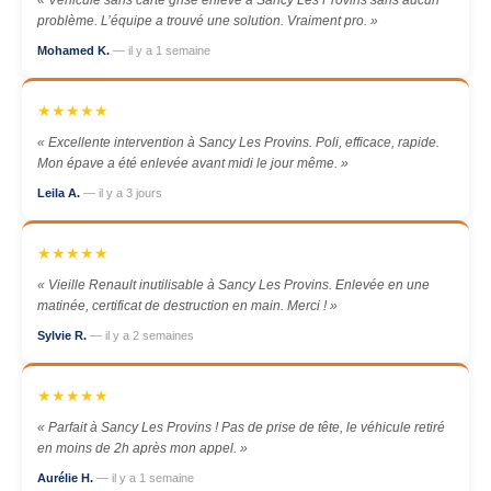
« Véhicule sans carte grise enlevé à Sancy Les Provins sans aucun
problème. L’équipe a trouvé une solution. Vraiment pro. »
Mohamed K.
— il y a 1 semaine
★★★★★
« Excellente intervention à Sancy Les Provins. Poli, efficace, rapide.
Mon épave a été enlevée avant midi le jour même. »
Leila A.
— il y a 3 jours
★★★★★
« Vieille Renault inutilisable à Sancy Les Provins. Enlevée en une
matinée, certificat de destruction en main. Merci ! »
Sylvie R.
— il y a 2 semaines
★★★★★
« Parfait à Sancy Les Provins ! Pas de prise de tête, le véhicule retiré
en moins de 2h après mon appel. »
Aurélie H.
— il y a 1 semaine