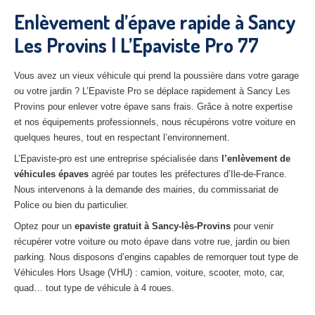
27
– Eure
Enlèvement d’épave rapide à Sancy
Les Provins | L’Epaviste Pro 77
10
– Aube
02
– Aisne
Vous avez un vieux véhicule qui prend la poussière dans votre garage
ou votre jardin ? L’Epaviste Pro se déplace rapidement à Sancy Les
Tous
les secteurs
Provins pour enlever votre épave sans frais. Grâce à notre expertise
et nos équipements professionnels, nous récupérons votre voiture en
CENTRE
VHU AGRÉE
quelques heures, tout en respectant l’environnement.
Centre
agréé VHU Paris 75 : casse auto avec destruction
L’Epaviste-pro est une entreprise spécialisée dans
l’enlèvement de
véhicules épaves
agréé par toutes les préfectures d’Ile-de-France.
Centre
agréé VHU 77 : casse auto avec destruction
Nous intervenons à la demande des mairies, du commissariat de
Police ou bien du particulier.
Centre
agréé VHU 78 : casse auto avec destruction
Optez pour un
epaviste gratuit à
Sancy-lès-Provins
pour venir
Centre
agréé VHU 91 : casse auto avec destruction
récupérer votre voiture ou moto épave dans votre rue, jardin ou bien
parking. Nous disposons d’engins capables de remorquer tout type de
Centre
agréé VHU 92 : casse auto avec destruction
Véhicules Hors Usage (VHU) : camion, voiture, scooter, moto, car,
quad… tout type de véhicule à 4 roues.
Centre
agréé VHU 93 : casse auto avec destruction