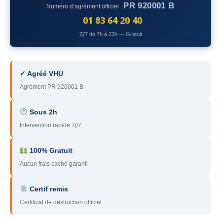
PR 920001 B
Numéro d’agrément officiel :
78
– Yvelines
01 83 64 20 40
92
– Hauts-de-Seine
7j/7 de 7h à 23h — Gratuit
93
– Seine-Saint-Denis
94
– Val-de-Marne
✓ Agréé VHU
Agrément PR 920001 B
95
– Val d’Oise
91
– Essonne
Sous 2h
Intervention rapide 7j/7
89
– Yonne
60
– Oise
100% Gratuit
Aucun frais caché garanti
51
– Marne
Certif remis
45
– Loiret
Certificat de destruction officiel
28
– Eure-et-Loir