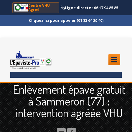
Centre VHU
Ligne directe : 06 17 94 85 85
Agréé
Cliquez ici pour appeler (01 83 64 20 40)
ACCUEIL
Enlèvement épave gratuit
ENLÈVEMENT
ÉPAVE
à Sammeron (77) :
Quoi
?
intervention agréée VHU
Scooter
et Moto
Camion
et Poids Lourd