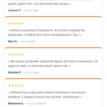
gratuit, agréé VHU, et le technicien très sympa. »
Laurent F.
— il y a 2 mois
★★★★★
« Sérieux et ponctuel à Sammeron. Ils ont bien expliqué les
démarches. Certificat VHU remis immédiatement. Top ! »
Marc D.
— il y a 2 mois
★★★★★
« Ma voiture accidentée stationnait depuis des mois à Sammeron. Un
appel le matin, le véhicule enlevé l’après-midi. »
Nathalie P.
— il y a 1 mois
★★★★★
« Véhicule sans carte grise enlevé à Sammeron sans aucun
problème. L’équipe a trouvé une solution. Vraiment pro. »
Mohamed K.
— il y a 1 semaine