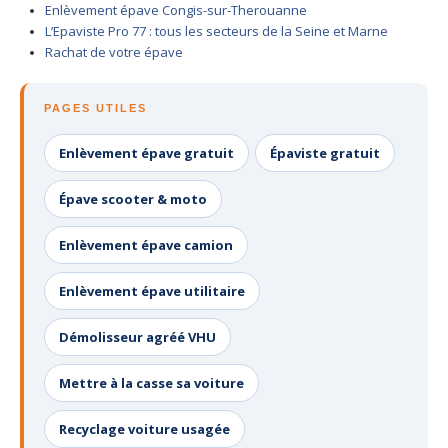
Enlèvement épave Congis-sur-Therouanne
Centre
agréé VHU 94 : casse auto avec destruction
L’Epaviste Pro 77 : tous les secteurs de la Seine et Marne
Rachat de votre épave
Centre
agréé VHU 95 : casse auto avec destruction
DOCUMENTS
À JOINDRE
PAGES UTILES
RACHAT
VÉHICULES
Enlèvement épave gratuit
Épaviste gratuit
CONTACT
Épave scooter & moto
01 83 64 20 40
Enlèvement épave camion
Enlèvement épave utilitaire
Démolisseur agréé VHU
Mettre à la casse sa voiture
Recyclage voiture usagée