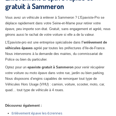
gratuit à Sammeron
27
– Eure
10
– Aube
Vous avez un véhicule à enlever à Sammeron ? L’Epaviste-Pro se
déplace rapidement dans votre Seine-et-Marne pour retirer votre
02
– Aisne
épave, peu importe son état. Gratuit, sans engagement et agréé, nous
gérons aussi le rachat de votre voiture si elle a de la valeur.
Tous
les secteurs
L’Epaviste-pro est une entreprise spécialisée dans
l’enlèvement de
CENTRE
VHU AGRÉE
véhicules épaves
agréé par toutes les préfectures d’Ile-de-France.
Nous intervenons à la demande des mairies, du commissariat de
Centre
agréé VHU Paris 75 : casse auto avec destruction
Police ou bien du particulier.
Optez pour un
epaviste gratuit à
Sammeron
pour venir récupérer
Centre
agréé VHU 77 : casse auto avec destruction
votre voiture ou moto épave dans votre rue, jardin ou bien parking.
Centre
agréé VHU 78 : casse auto avec destruction
Nous disposons d’engins capables de remorquer tout type de
Véhicules Hors Usage (VHU) : camion, voiture, scooter, moto, car,
Centre
agréé VHU 91 : casse auto avec destruction
quad… tout type de véhicule à 4 roues.
Centre
agréé VHU 92 : casse auto avec destruction
Découvrez également :
Centre
agréé VHU 93 : casse auto avec destruction
Enlèvement épave les-Ecrennes