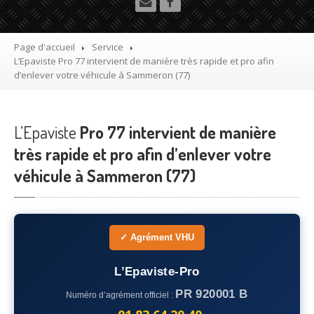
Utilitaire
Démolisseur
agrée VHU gratuit
Page d'accueil
Service
L’Epaviste
Pro 77 intervient de manière très rapide et pro afin
Mettre
à la casse sa voiture
d’enlever votre véhicule à Sammeron (77)
Dépollution
de véhicule hors d’usage gratuit
L’Epaviste
Recyclage
Pro 77 intervient de manière
voiture usagée gratuit
très rapide et pro afin d’enlever votre
Destruction
de voiture agréé
véhicule à Sammeron (77)
Epaviste
Gratuit
Rachat
voiture accidentée
✓ Agrément VHU
Où
?
L’Epaviste-Pro
75
– Paris
PR 920001 B
Numéro d’agrément officiel :
77
– Seine-et-Marne