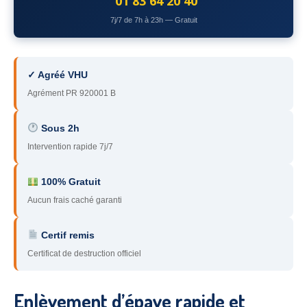
01 83 64 20 40
78
– Yvelines
7j/7 de 7h à 23h — Gratuit
92
– Hauts-de-Seine
93
– Seine-Saint-Denis
✓ Agréé VHU
Agrément PR 920001 B
94
– Val-de-Marne
95
– Val d’Oise
Sous 2h
Intervention rapide 7j/7
91
– Essonne
89
– Yonne
100% Gratuit
Aucun frais caché garanti
60
– Oise
Certif remis
51
– Marne
Certificat de destruction officiel
45
– Loiret
28
– Eure-et-Loir
Enlèvement d’épave rapide et