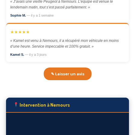
« J’avais une vieille Peugeot à Nemours. L’équipe est venue le
lendemain matin, tout s’est passé parfaitement. »
Sophie M.
— il y a 1 semaine
★★★★★
« Kamel est venu à Nemours, il a récupéré mon véhicule en moins
d’une heure. Service impeccable et 100% gratuit. »
Kamel S.
— il y a 3 jours
✎ Laisser un avis
Intervention à Nemours