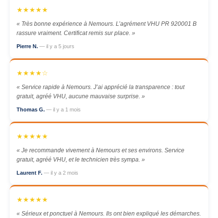
★★★★★
« Très bonne expérience à Nemours. L’agrément VHU PR 920001 B
rassure vraiment. Certificat remis sur place. »
Pierre N.
— il y a 5 jours
★★★★☆
« Service rapide à Nemours. J’ai apprécié la transparence : tout
gratuit, agréé VHU, aucune mauvaise surprise. »
Thomas G.
— il y a 1 mois
★★★★★
« Je recommande vivement à Nemours et ses environs. Service
gratuit, agréé VHU, et le technicien très sympa. »
Laurent F.
— il y a 2 mois
★★★★★
« Sérieux et ponctuel à Nemours. Ils ont bien expliqué les démarches.