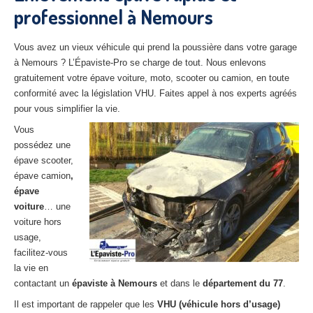
professionnel à Nemours
27
– Eure
10
– Aube
Vous avez un vieux véhicule qui prend la poussière dans votre garage
à Nemours ? L’Épaviste-Pro se charge de tout. Nous enlevons
02
– Aisne
gratuitement votre épave voiture, moto, scooter ou camion, en toute
conformité avec la législation VHU. Faites appel à nos experts agréés
Tous
les secteurs
pour vous simplifier la vie.
CENTRE
VHU AGRÉE
Vous
possédez une
Centre
agréé VHU Paris 75 : casse auto avec destruction
épave scooter,
épave camion
,
Centre
agréé VHU 77 : casse auto avec destruction
épave
voiture
… une
Centre
agréé VHU 78 : casse auto avec destruction
voiture hors
usage,
Centre
agréé VHU 91 : casse auto avec destruction
facilitez-vous
Centre
agréé VHU 92 : casse auto avec destruction
la vie en
contactant un
épaviste à Nemours
et dans le
département du 77
.
Centre
agréé VHU 93 : casse auto avec destruction
Il est important de rappeler que les
VHU (véhicule hors d’usage)