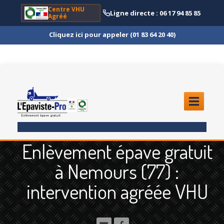
Centre VHU
Ligne directe : 06 17 94 85 85
Agréé
Cliquez ici pour appeler (01 83 64 20 40)
ACCUEIL
Enlèvement épave gratuit
ENLÈVEMENT
ÉPAVE
à Nemours (77) :
Quoi
?
intervention agréée VHU
Scooter
et Moto
Camion
et Poids Lourd