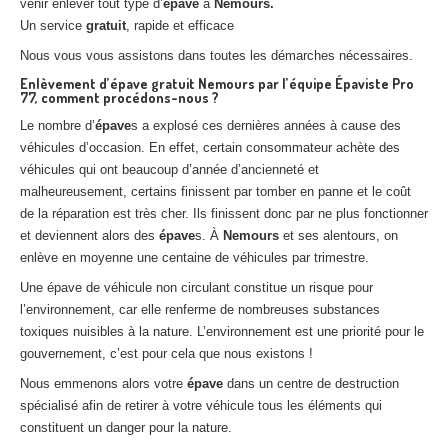
venir enlever tout type d’
épave
à
Nemours.
Un service
gratuit
, rapide et efficace
Nous vous vous assistons dans toutes les démarches nécessaires.
Enlèvement d’épave gratuit Nemours par l’équipe Épaviste Pro
77, comment procédons-nous ?
Le nombre d’
épave
s a explosé ces dernières années à cause des
véhicules d’occasion. En effet, certain consommateur achète des
véhicules qui ont beaucoup d’année d’ancienneté et
malheureusement, certains finissent par tomber en panne et le coût
de la réparation est très cher. Ils finissent donc par ne plus fonctionner
et deviennent alors des
épave
s. À
Nemours
et ses alentours, on
enlève en moyenne une centaine de véhicules par trimestre.
Une épave de véhicule non circulant constitue un risque pour
l’environnement, car elle renferme de nombreuses substances
toxiques nuisibles à la nature. L’environnement est une priorité pour le
gouvernement, c’est pour cela que nous existons !
Nous emmenons alors votre
épave
dans un centre de destruction
spécialisé afin de retirer à votre véhicule tous les éléments qui
constituent un danger pour la nature.