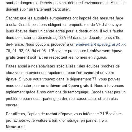
sont de dangereux déchets pouvant détruire l’environnement. Ainsi, ils
Centre
agréé VHU 94 : casse auto avec destruction
doivent subir un traitement particulier.
Centre
agréé VHU 95 : casse auto avec destruction
Sachez que les autorités européennes ont imposé des mesures face
à cela. Ces dispositions obligent les propriétaires de VHU à envoyer
DOCUMENTS
À JOINDRE
leurs épaves dans un centre agréé pour la destruction. Il vous faudra
donc contacter un épaviste agréé VHU dans les départements d’Ile-
RACHAT
VÉHICULES
enlèvement épave gratuit 77
de-France. Nous pouvons procéder à un
,
78, 91, 92, 93, 94 et 95. L’Épaviste-pro assure
l’enlèvement épave
CONTACT
gratuitement
soit fait en respectant les normes en vigueur.
Faites appel à nos épavistes spécialisés : des équipes proches de
01 83 64 20 40
chez vous interviennent rapidement pour l’
enlèvement
de votre
épave
. Si vous vous trouvez dans le département 77, vous pouvez
nous contacter pour un
enlèvement épave gratuit
. Nous intervenons
rapidement grâce à nos camions de remorquage. L’accès n’est pas un
problème pour nous : parking, jardin, rue, casse auto, et bien plus
encore.
Par ailleurs, l’option de
rachat d’épave
vous intéresse ? L’Épaviste-
pro rachète votre voiture à fort kilométrage, en panne, HS à
Nemours
!