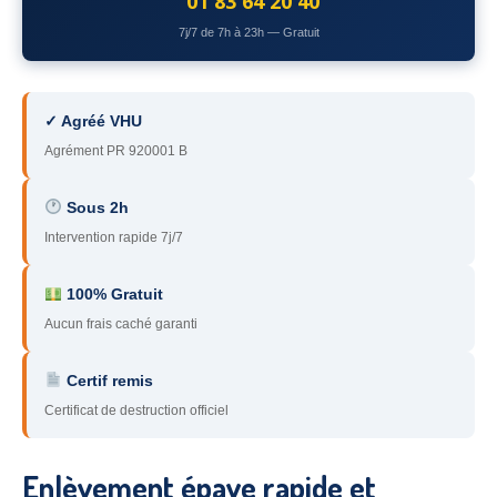
01 83 64 20 40
78
– Yvelines
7j/7 de 7h à 23h — Gratuit
92
– Hauts-de-Seine
93
– Seine-Saint-Denis
✓ Agréé VHU
Agrément PR 920001 B
94
– Val-de-Marne
95
– Val d’Oise
Sous 2h
Intervention rapide 7j/7
91
– Essonne
89
– Yonne
100% Gratuit
Aucun frais caché garanti
60
– Oise
Certif remis
51
– Marne
Certificat de destruction officiel
45
– Loiret
28
– Eure-et-Loir
Enlèvement épave rapide et