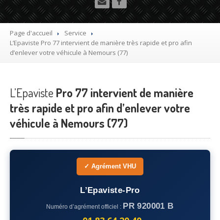
Utilitaire
Démolisseur
agrée VHU gratuit
Page d'accueil
Service
L’Epaviste
Pro 77 intervient de manière très rapide et pro afin
Mettre
à la casse sa voiture
d’enlever votre véhicule à Nemours (77)
Dépollution
de véhicule hors d’usage gratuit
L’Epaviste
Recyclage
Pro 77 intervient de manière
voiture usagée gratuit
très rapide et pro afin d’enlever votre
Destruction
de voiture agréé
véhicule à Nemours (77)
Epaviste
Gratuit
Rachat
voiture accidentée
✓ Agrément VHU
Où
?
L’Epaviste-Pro
75
– Paris
PR 920001 B
Numéro d’agrément officiel :
77
– Seine-et-Marne