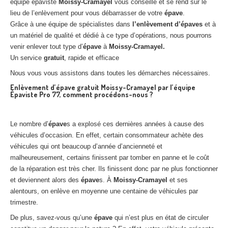
équipe épaviste
Moissy-Cramayel
vous conseille et se rend sur le
lieu de l’enlèvement pour vous débarrasser de votre
épave
.
Grâce à une équipe de spécialistes dans
l’enlèvement d’épaves
et à
un matériel de qualité et dédié à ce type d’opérations, nous pourrons
venir enlever tout type d’
épave
à
Moissy-Cramayel.
Un service
gratuit
, rapide et efficace
Nous vous vous assistons dans toutes les démarches nécessaires.
Enlèvement d’épave gratuit Moissy-Cramayel par l’équipe
Épaviste Pro 77, comment procédons-nous ?
Le nombre d’
épave
s a explosé ces dernières années à cause des
véhicules d’occasion. En effet, certain consommateur achète des
véhicules qui ont beaucoup d’année d’ancienneté et
malheureusement, certains finissent par tomber en panne et le coût
de la réparation est très cher. Ils finissent donc par ne plus fonctionner
et deviennent alors des
épave
s. À
Moissy-Cramayel
et ses
alentours, on enlève en moyenne une centaine de véhicules par
trimestre.
De plus, savez-vous qu’une
épave
qui n’est plus en état de circuler