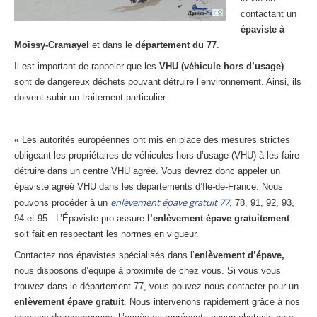
Centre
agréé VHU 94 : casse auto avec destruction
contactant un
épaviste à
Centre
agréé VHU 95 : casse auto avec destruction
Moissy-Cramayel
et dans le
département du 77
.
Il est important de rappeler que les
VHU (véhicule hors d’usage)
DOCUMENTS
À JOINDRE
sont de dangereux déchets pouvant détruire l’environnement. Ainsi, ils
doivent subir un traitement particulier.
RACHAT
VÉHICULES
CONTACT
« Les autorités européennes ont mis en place des mesures strictes
obligeant les propriétaires de véhicules hors d’usage (VHU) à les faire
01 83 64 20 40
détruire dans un centre VHU agréé. Vous devrez donc appeler un
épaviste agréé VHU dans les départements d’Ile-de-France. Nous
enlèvement épave gratuit 77
pouvons procéder à un
, 78, 91, 92, 93,
94 et 95. L’Épaviste-pro assure
l’enlèvement épave gratuitement
soit fait en respectant les normes en vigueur.
Contactez nos épavistes spécialisés dans l’
enlèvement d’épave,
nous disposons d’équipe à proximité de chez vous. Si vous vous
trouvez dans le département 77, vous pouvez nous contacter pour un
enlèvement épave gratuit
. Nous intervenons rapidement grâce à nos