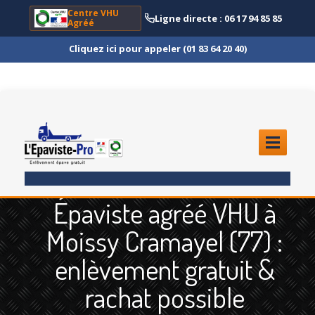
Centre VHU
Ligne directe : 06 17 94 85 85
Agréé
Cliquez ici pour appeler (01 83 64 20 40)
ACCUEIL
Épaviste agréé VHU à
ENLÈVEMENT
ÉPAVE
Moissy Cramayel (77) :
Quoi
?
enlèvement gratuit &
Scooter
et Moto
rachat possible
Camion
et Poids Lourd