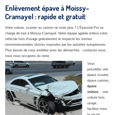
27
– Eure
Enlèvement épave à Moissy-
Cramayel : rapide et gratuit
10
– Aube
02
– Aisne
Votre voiture, scooter ou camion ne roule plus ? L’Épaviste-Pro se
charge de tout à Moissy-Cramayel. Notre équipe agréée enlève votre
Tous
les secteurs
véhicule hors d’usage gratuitement et respecte les normes
environnementales strictes imposées par les autorités européennes.
CENTRE
VHU AGRÉE
Plus besoin de vous embêter avec les démarches : contactez-nous,
nous nous occupons du reste.
Centre
agréé VHU Paris 75 : casse auto avec destruction
Vous
Centre
agréé VHU 77 : casse auto avec destruction
possédez une
épave scooter,
Centre
agréé VHU 78 : casse auto avec destruction
épave camion
,
épave
Centre
agréé VHU 91 : casse auto avec destruction
voiture
… une
voiture hors
Centre
agréé VHU 92 : casse auto avec destruction
usage,
Centre
agréé VHU 93 : casse auto avec destruction
facilitez-vous
la vie en