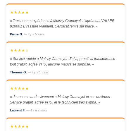
★★★★★
« Très bonne expérience à Moissy Cramayel. L’agrément VHU PR
920001 B rassure vraiment. Certificat remis sur place. »
Pierre N.
— il y a 5 jours
★★★★☆
« Service rapide à Moissy Cramayel. J’ai apprécié la transparence :
tout gratuit, agréé VHU, aucune mauvaise surprise. »
Thomas G.
— il y a 1 mois
★★★★★
« Je recommande vivement à Moissy Cramayel et ses environs.
Service gratuit, agréé VHU, et le technicien très sympa. »
Laurent F.
— il y a 2 mois
★★★★★