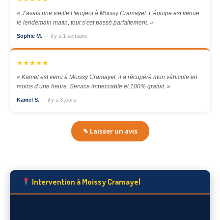
« J’avais une vieille Peugeot à Moissy Cramayel. L’équipe est venue
le lendemain matin, tout s’est passé parfaitement. »
Sophie M.
— il y a 1 semaine
★★★★★
« Kamel est venu à Moissy Cramayel, il a récupéré mon véhicule en
moins d’une heure. Service impeccable et 100% gratuit. »
Kamel S.
— il y a 3 jours
✎ Laisser un avis
Intervention à Moissy Cramayel