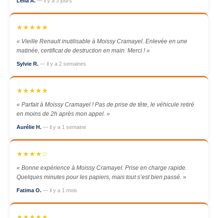
Leila A.
— il y a 3 jours
★★★★★
« Vieille Renault inutilisable à Moissy Cramayel. Enlevée en une
matinée, certificat de destruction en main. Merci ! »
Sylvie R.
— il y a 2 semaines
★★★★★
« Parfait à Moissy Cramayel ! Pas de prise de tête, le véhicule retiré
en moins de 2h après mon appel. »
Aurélie H.
— il y a 1 semaine
★★★★☆
« Bonne expérience à Moissy Cramayel. Prise en charge rapide.
Quelques minutes pour les papiers, mais tout s’est bien passé. »
Fatima O.
— il y a 1 mois
★★★★★