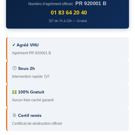
PR 920001 B
Numéro d’agrément officiel :
78
– Yvelines
01 83 64 20 40
92
– Hauts-de-Seine
7j/7 de 7h à 23h — Gratuit
93
– Seine-Saint-Denis
94
– Val-de-Marne
✓ Agréé VHU
Agrément PR 920001 B
95
– Val d’Oise
91
– Essonne
Sous 2h
Intervention rapide 7j/7
89
– Yonne
60
– Oise
100% Gratuit
Aucun frais caché garanti
51
– Marne
Certif remis
45
– Loiret
Certificat de destruction officiel
28
– Eure-et-Loir