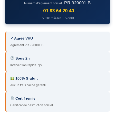
PR 920001 B
Numéro d’agrément officiel :
78
– Yvelines
01 83 64 20 40
92
– Hauts-de-Seine
7j/7 de 7h à 23h — Gratuit
93
– Seine-Saint-Denis
94
– Val-de-Marne
✓ Agréé VHU
Agrément PR 920001 B
95
– Val d’Oise
91
– Essonne
Sous 2h
Intervention rapide 7j/7
89
– Yonne
60
– Oise
100% Gratuit
Aucun frais caché garanti
51
– Marne
Certif remis
45
– Loiret
Certificat de destruction officiel
28
– Eure-et-Loir