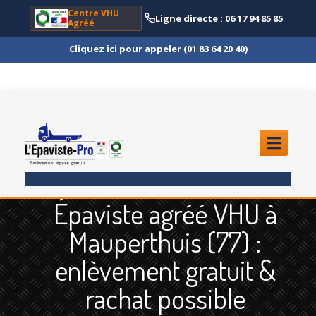
Centre VHU
Ligne directe : 06 17 94 85 85
Agréé
Cliquez ici pour appeler (01 83 64 20 40)
ACCUEIL
Épaviste agréé VHU à
ENLÈVEMENT
ÉPAVE
Mauperthuis (77) :
Quoi
?
enlèvement gratuit &
Scooter
et Moto
rachat possible
Camion
et Poids Lourd