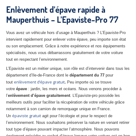
27
– Eure
Enlèvement d’épave rapide à
Mauperthuis – L’Epaviste-Pro 77
10
– Aube
02
– Aisne
Vous avez un véhicule hors d’usage à Mauperthuis ? L’Epaviste-Pro
intervient rapidement pour enlever votre épave, peu importe son état
Tous
les secteurs
ou son emplacement. Grâce à notre expérience et nos équipements
spécialisés, nous vous débarrassons gratuitement de votre voiture
CENTRE
VHU AGRÉE
tout en respectant l’environnement.
Centre
agréé VHU Paris 75 : casse auto avec destruction
L’Epaviste est un métier unique, son rôle est d’intervenir dans tous les
département d’Ile-de-France dont le
département du 77
pour
Centre
agréé VHU 77 : casse auto avec destruction
enlèvement d’épave gratuit
tout
.
Peu importe où se trouve
votre
épave
: jardin, les mers et océans. Nous venons procéder à
Centre
agréé VHU 78 : casse auto avec destruction
l’
enlèvement d’épave gratuitement
. L’Epaviste-pro possède les
meilleurs outils pour faciliter la récupération de votre véhicule grâce
Centre
agréé VHU 91 : casse auto avec destruction
notamment à son camion de remorquage unique en France.
épaviste gratuit
Un
agit pour l’écologie et pour le respect de
Centre
agréé VHU 92 : casse auto avec destruction
l’environnement. Nous souhaitons préserver la nature en venant retirer
Centre
agréé VHU 93 : casse auto avec destruction
tout type d’épave pouvant impacter l’atmosphère. Nous pouvons
également précéder au rachat d’épave lorsque votre voiture est en bon