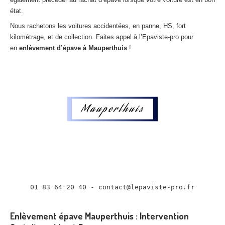
Centre
agréé VHU 94 : casse auto avec destruction
état.
Nous rachetons les voitures accidentées, en panne, HS, fort
Centre
agréé VHU 95 : casse auto avec destruction
kilométrage, et de collection. Faites appel à l’Epaviste-pro pour
en
enlèvement d’épave à Mauperthuis
!
DOCUMENTS
À JOINDRE
RACHAT
VÉHICULES
CONTACT
01 83 64 20 40
01 83 64 20 40 - contact@lepaviste-pro.fr

Enlèvement épave Mauperthuis : Intervention