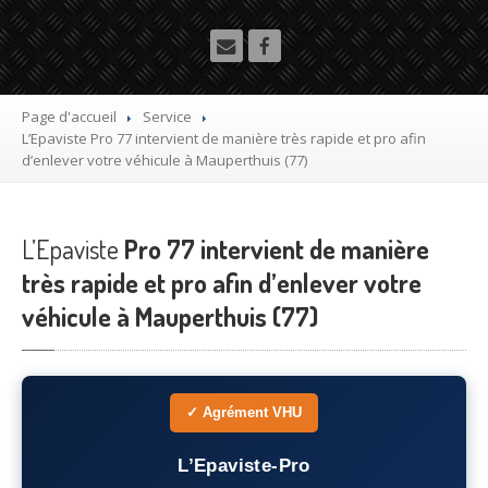
Utilitaire
Démolisseur
agrée VHU gratuit
Mettre
à la casse sa voiture
Page d'accueil
Service
L’Epaviste
Pro 77 intervient de manière très rapide et pro afin
Dépollution
de véhicule hors d’usage gratuit
d’enlever votre véhicule à Mauperthuis (77)
Recyclage
voiture usagée gratuit
L’Epaviste
Destruction
Pro 77 intervient de manière
de voiture agréé
très rapide et pro afin d’enlever votre
Epaviste
Gratuit
véhicule à Mauperthuis (77)
Rachat
voiture accidentée
Où
?
✓ Agrément VHU
75
– Paris
L’Epaviste-Pro
77
– Seine-et-Marne