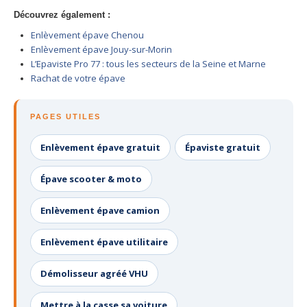
Centre
agréé VHU 94 : casse auto avec destruction
Découvrez également :
Enlèvement épave Chenou
Centre
agréé VHU 95 : casse auto avec destruction
Enlèvement épave Jouy-sur-Morin
L’Epaviste Pro 77 : tous les secteurs de la Seine et Marne
DOCUMENTS
À JOINDRE
Rachat de votre épave
RACHAT
VÉHICULES
PAGES UTILES
CONTACT
Enlèvement épave gratuit
Épaviste gratuit
01 83 64 20 40
Épave scooter & moto
Enlèvement épave camion
Enlèvement épave utilitaire
Démolisseur agréé VHU
Mettre à la casse sa voiture