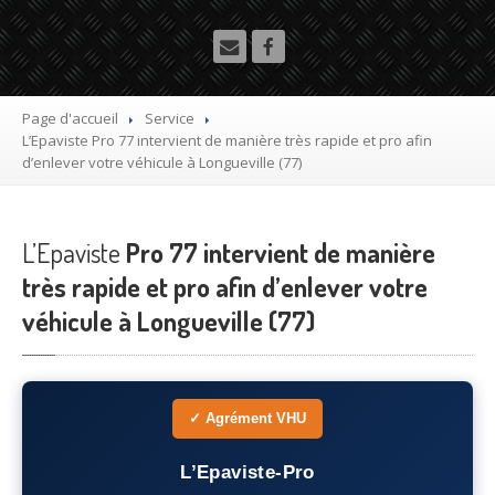
Utilitaire
Démolisseur
agrée VHU gratuit
Mettre
à la casse sa voiture
Page d'accueil
Service
L’Epaviste
Pro 77 intervient de manière très rapide et pro afin
Dépollution
de véhicule hors d’usage gratuit
d’enlever votre véhicule à Longueville (77)
Recyclage
voiture usagée gratuit
L’Epaviste
Destruction
Pro 77 intervient de manière
de voiture agréé
très rapide et pro afin d’enlever votre
Epaviste
Gratuit
véhicule à Longueville (77)
Rachat
voiture accidentée
Où
?
✓ Agrément VHU
75
– Paris
L’Epaviste-Pro
77
– Seine-et-Marne