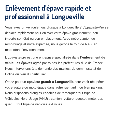
27
– Eure
Enlèvement d’épave rapide et
professionnel à Longueville
10
– Aube
02
– Aisne
Vous avez un véhicule hors d’usage à Longueville ? L’Epaviste-Pro se
déplace rapidement pour enlever votre épave gratuitement, peu
Tous
les secteurs
importe son état ou son emplacement. Avec notre camion de
remorquage et notre expertise, nous gérons le tout de A à Z en
CENTRE
VHU AGRÉE
respectant l’environnement.
Centre
agréé VHU Paris 75 : casse auto avec destruction
L’Epaviste-pro est une entreprise spécialisée dans
l’enlèvement de
véhicules épaves
agréé par toutes les préfectures d’Ile-de-France.
Centre
agréé VHU 77 : casse auto avec destruction
Nous intervenons à la demande des mairies, du commissariat de
Police ou bien du particulier.
Centre
agréé VHU 78 : casse auto avec destruction
Optez pour un
epaviste gratuit à
Longueville
pour venir récupérer
Centre
agréé VHU 91 : casse auto avec destruction
votre voiture ou moto épave dans votre rue, jardin ou bien parking.
Nous disposons d’engins capables de remorquer tout type de
Centre
agréé VHU 92 : casse auto avec destruction
Véhicules Hors Usage (VHU) : camion, voiture, scooter, moto, car,
quad… tout type de véhicule à 4 roues.
Centre
agréé VHU 93 : casse auto avec destruction