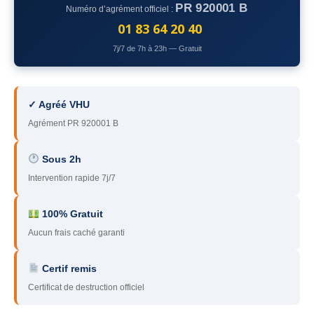
PR 920001 B
Numéro d’agrément officiel :
78
– Yvelines
01 83 64 20 40
92
– Hauts-de-Seine
7j/7 de 7h à 23h — Gratuit
93
– Seine-Saint-Denis
94
– Val-de-Marne
✓ Agréé VHU
Agrément PR 920001 B
95
– Val d’Oise
91
– Essonne
Sous 2h
Intervention rapide 7j/7
89
– Yonne
60
– Oise
100% Gratuit
Aucun frais caché garanti
51
– Marne
Certif remis
45
– Loiret
Certificat de destruction officiel
28
– Eure-et-Loir