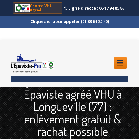
Centre VHU
Ligne directe : 06 17 94 85 85
Agréé
Cliquez ici pour appeler (01 83 64 20 40)
ACCUEIL
Épaviste agréé VHU à
ENLÈVEMENT
ÉPAVE
Longueville (77) :
Quoi
?
enlèvement gratuit &
Scooter
et Moto
rachat possible
Camion
et Poids Lourd