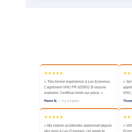
★★★★★
★★
« Très bonne expérience à Les Ecrennes.
« Ser
L’agrément VHU PR 920001 B rassure
appré
vraiment. Certificat remis sur place. »
VHU, 
Pierre N.
— il y a 5 jours
Thom
★★★★★
★★
« Ma voiture accidentée stationnait depuis
« Véh
des mois à Les Ecrennes. Un appel le
Ecren