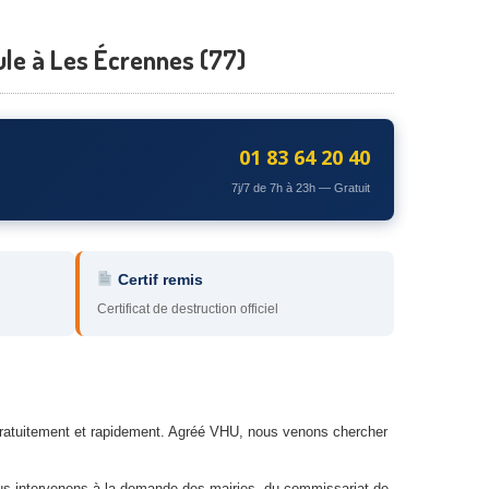
cule à Les Écrennes (77)
01 83 64 20 40
7j/7 de 7h à 23h — Gratuit
Certif remis
Certificat de destruction officiel
 gratuitement et rapidement. Agréé VHU, nous venons chercher
ous intervenons à la demande des mairies, du commissariat de