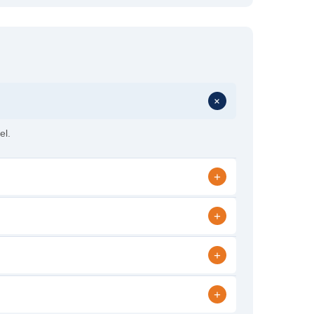
+
el.
+
+
+
+