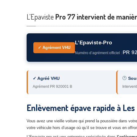
L’Epaviste
Pro 77 intervient de manièr
L’Epaviste-Pro
✓ Agrément VHU
PR 9
Numéro d’agrément officiel :
✓ Agréé VHU
Sou
Agrément PR 920001 B
Intervent
Enlèvement épave rapide à Les
Vous avez une vieille voiture qui prend la poussière dans vo
votre véhicule hors d’usage où qu’il se trouve et vous en offron
L’Epaviste-pro est une entreprise spécialisée dans
l’enlèveme