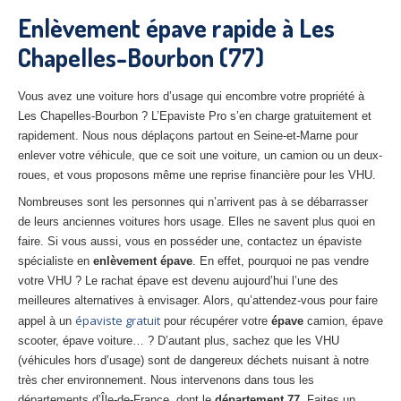
27
– Eure
Enlèvement épave rapide à Les
Chapelles-Bourbon (77)
10
– Aube
02
– Aisne
Vous avez une voiture hors d’usage qui encombre votre propriété à
Les Chapelles-Bourbon ? L’Epaviste Pro s’en charge gratuitement et
Tous
les secteurs
rapidement. Nous nous déplaçons partout en Seine-et-Marne pour
enlever votre véhicule, que ce soit une voiture, un camion ou un deux-
CENTRE
VHU AGRÉE
roues, et vous proposons même une reprise financière pour les VHU.
Centre
agréé VHU Paris 75 : casse auto avec destruction
Nombreuses sont les personnes qui n’arrivent pas à se débarrasser
de leurs anciennes voitures hors usage. Elles ne savent plus quoi en
Centre
agréé VHU 77 : casse auto avec destruction
faire. Si vous aussi, vous en posséder une, contactez un épaviste
spécialiste en
enlèvement épave
. En effet, pourquoi ne pas vendre
Centre
agréé VHU 78 : casse auto avec destruction
votre VHU ? Le rachat épave est devenu aujourd’hui l’une des
meilleures alternatives à envisager. Alors, qu’attendez-vous pour faire
Centre
agréé VHU 91 : casse auto avec destruction
épaviste gratuit
appel à un
pour récupérer votre
épave
camion, épave
scooter, épave voiture… ? D’autant plus, sachez que les VHU
Centre
agréé VHU 92 : casse auto avec destruction
(véhicules hors d’usage) sont de dangereux déchets nuisant à notre
Centre
agréé VHU 93 : casse auto avec destruction
très cher environnement. Nous intervenons dans tous les
départements d’Île-de-France, dont le
département 77
. Faites un