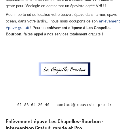
Centre
agréé VHU 94 : casse auto avec destruction
geste pour l’écologie en contactant un épaviste agréé VHU !
Peu importe où se localise votre épave : épave dans la mer, épave
Centre
agréé VHU 95 : casse auto avec destruction
enlèvement
océan, dans votre jardin… nous nous occupons de son
épave gratuit
! Pour un
enlèvement d’épave à Les Chapelle-
DOCUMENTS
À JOINDRE
Bourbon
, faites appel à nos services totalement gratuits !
RACHAT
VÉHICULES
CONTACT
01 83 64 20 40
01 83 64 20 40 - contact@lepaviste-pro.fr

Enlèvement épave Les Chapelles-Bourbon :
Intervention Gratuit, rapide et Pro.