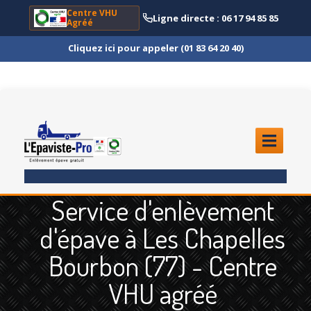
Centre VHU
Ligne directe : 06 17 94 85 85
Agréé
Cliquez ici pour appeler (01 83 64 20 40)
ACCUEIL
Service d'enlèvement
ENLÈVEMENT
ÉPAVE
d'épave à Les Chapelles
Quoi
?
Bourbon (77) - Centre
Scooter
et Moto
VHU agréé
Camion
et Poids Lourd