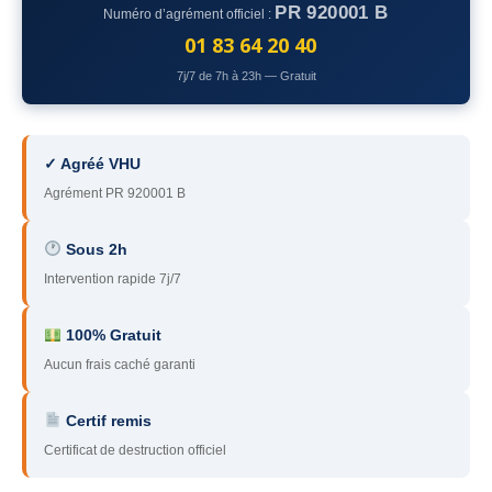
PR 920001 B
Numéro d’agrément officiel :
78
– Yvelines
01 83 64 20 40
92
– Hauts-de-Seine
7j/7 de 7h à 23h — Gratuit
93
– Seine-Saint-Denis
94
– Val-de-Marne
✓ Agréé VHU
Agrément PR 920001 B
95
– Val d’Oise
91
– Essonne
Sous 2h
Intervention rapide 7j/7
89
– Yonne
60
– Oise
100% Gratuit
Aucun frais caché garanti
51
– Marne
Certif remis
45
– Loiret
Certificat de destruction officiel
28
– Eure-et-Loir