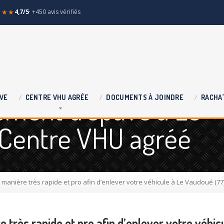
★★★
4,7/5
· +450 avis vérifiés
ement d'épave à Le
VE
CENTRE
VHU AGRÉE
DOCUMENTS
À JOINDRE
RACHA
 Centre VHU agréé
 manière très rapide et pro afin d’enlever votre véhicule à Le Vaudoué (77
e très rapide et pro afin d’enlever votre véhi