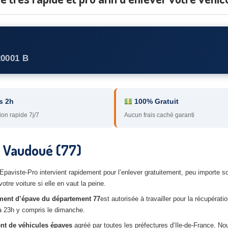
20001 B
s 2h
100% Gratuit
ion rapide 7j/7
Aucun frais caché garanti
e Vaudoué (77)
paviste-Pro intervient rapidement pour l’enlever gratuitement, peu importe 
tre voiture si elle en vaut la peine.
ment d’épave du
département 77
est autorisée à travailler pour la récupérati
 à 23h y compris le dimanche.
nt de véhicules épaves
agréé par toutes les préfectures d’Ile-de-France. N