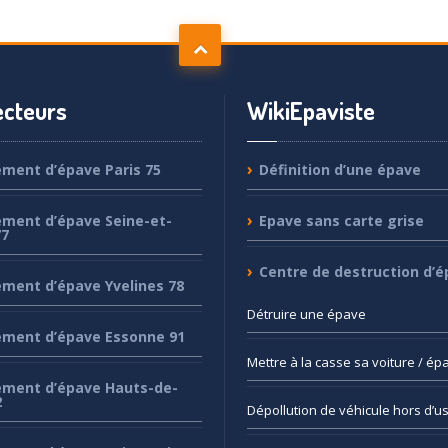
cteurs
WikiEpaviste
ement
d’épave Paris 75
Définition
d’une épave
ement
d’épave Seine-et-
Epave
sans carte grise
77
Centre
de destruction d’é
ement
d’épave Yvelines 78
Détruire
une épave
ement
d’épave Essonne 91
Mettre
à la casse sa voiture / ép
ement
d’épave Hauts-de-
2
Dépollution
de véhicule hors d’u