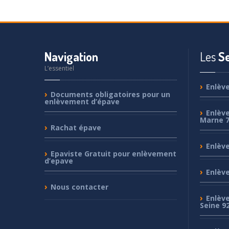
Navigation
Les
Se
L’essentiel
Enlèv
Documents
obligatoires pour un
enlèvement d’épave
Enlèv
Marne 
Rachat
épave
Enlèv
Epaviste
Gratuit pour enlèvement
d’epave
Enlèv
Nous
contacter
Enlèv
Seine 9