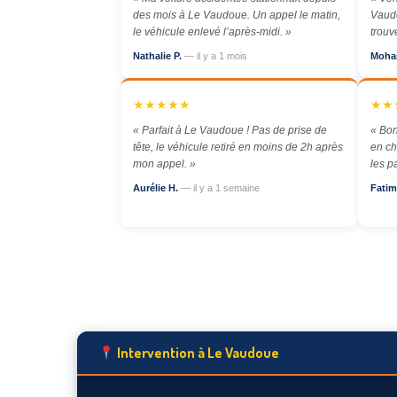
des mois à Le Vaudoue. Un appel le matin,
Vaudo
le véhicule enlevé l’après-midi. »
trouv
Nathalie P.
— il y a 1 mois
Moha
★★★★★
★★
« Parfait à Le Vaudoue ! Pas de prise de
« Bon
tête, le véhicule retiré en moins de 2h après
en ch
mon appel. »
les p
Aurélie H.
— il y a 1 semaine
Fatim
Intervention à Le Vaudoue