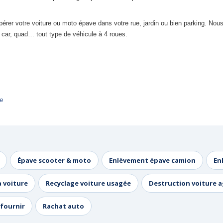
pérer votre voiture ou moto épave dans votre rue, jardin ou bien parking. No
 car, quad… tout type de véhicule à 4 roues.
ne
Épave scooter & moto
Enlèvement épave camion
En
a voiture
Recyclage voiture usagée
Destruction voiture 
fournir
Rachat auto