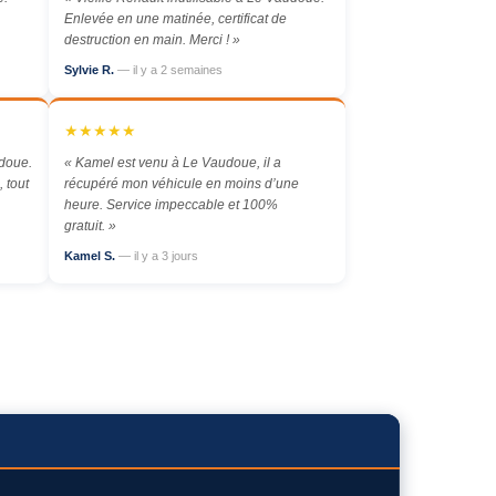
Enlevée en une matinée, certificat de
destruction en main. Merci ! »
Sylvie R.
— il y a 2 semaines
★★★★★
udoue.
« Kamel est venu à Le Vaudoue, il a
 tout
récupéré mon véhicule en moins d’une
heure. Service impeccable et 100%
gratuit. »
Kamel S.
— il y a 3 jours