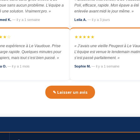
ue sans aucun problème. L’équipe a
Poli, efficace, rapide. Mon épave a été
é une solution. Vraiment pro. »
enlevée avant midi le jour même. »
med K.
— il y a 1 semaine
Leila A.
— il y a 3 jours
★★☆
★★★★★
ne expérience à Le Vaudoue. Prise
« J’avais une vieille Peugeot à Le Va
arge rapide. Quelques minutes pour
L’équipe est venue le lendemain matin,
apiers, mais tout s’est bien passé. »
s’est passé parfaitement. »
a O.
— il y a 1 mois
Sophie M.
— il y a 1 semaine
✎ Laisser un avis