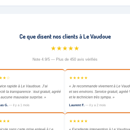
Ce que disent nos clients à Le Vaudoue
★★★★★
Note 4.9/5 — Plus de 450 avis vérifiés
★★☆
★★★★★
vice rapide à Le Vaudoue. J’ai
« Je recommande vivement à Le Vau
cié la transparence : tout gratuit, agréé
et ses environs. Service gratuit, agréé
aucune mauvaise surprise. »
et le technicien très sympa. »
as G.
— il y a 1 mois
Laurent F.
— il y a 2 mois
★★★
★★★★★
icule sans carte grise enlevé à Le
« Excellente intervention à Le Vaudou