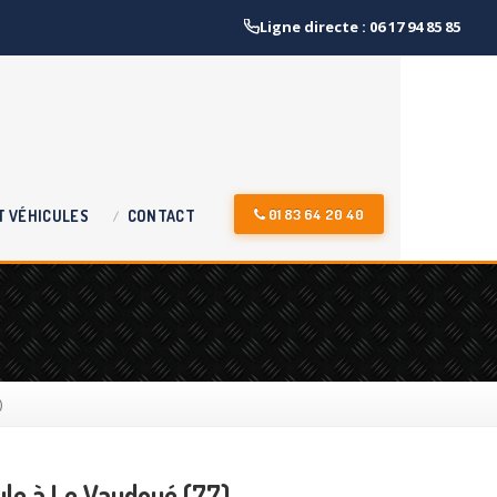
Ligne directe : 06 17 94 85 85
01 83 64 20 40
T
VÉHICULES
CONTACT
)
cule à Le Vaudoué (77)