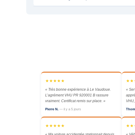
★★★★★
★★
« Très bonne expérience à Le Vaudoue.
« Ser
L’agrément VHU PR 920001 B rassure
appré
vraiment. Certificat remis sur place. »
VHU, 
Pierre N.
— il y a 5 jours
Thom
★★★★★
★★
« Ma voiture accidentée stationnait depuis
« Véh