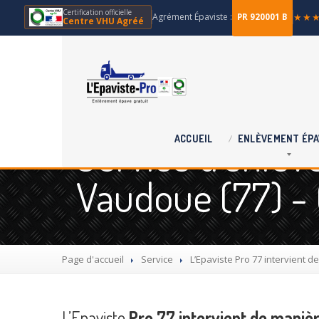
Certification officielle
Agrément Épaviste :
★★
PR 920001 B
Centre VHU Agréé
Service d'enlèv
ACCUEIL
ENLÈVEMENT
ÉPA
Vaudoue (77) -
Page d'accueil
Service
L’Epaviste
Pro 77 intervient de
L’Epaviste
Pro 77 intervient de manièr