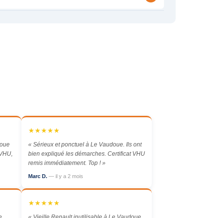
★★★★★
doue
« Sérieux et ponctuel à Le Vaudoue. Ils ont
 VHU,
bien expliqué les démarches. Certificat VHU
remis immédiatement. Top ! »
Marc D.
— il y a 2 mois
★★★★★
e.
« Vieille Renault inutilisable à Le Vaudoue.