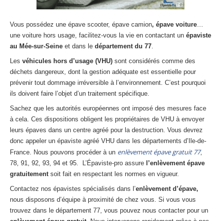
Centre
agréé VHU 94 : casse auto avec destruction
Vous possédez une épave scooter, épave camion
, épave voiture
…
Centre
agréé VHU 95 : casse auto avec destruction
une voiture hors usage, facilitez-vous la vie en contactant un
épaviste
au Mée-sur-Seine
et dans le
département du 77
.
DOCUMENTS
À JOINDRE
Les
véhicules hors d’usage (VHU)
sont considérés comme des
RACHAT
VÉHICULES
déchets dangereux, dont la gestion adéquate est essentielle pour
prévenir tout dommage irréversible à l’environnement. C’est pourquoi
CONTACT
ils doivent faire l’objet d’un traitement spécifique.
Sachez que les autorités européennes ont imposé des mesures face
01 83 64 20 40
à cela. Ces dispositions obligent les propriétaires de VHU à envoyer
leurs épaves dans un centre agréé pour la destruction. Vous devrez
donc appeler un épaviste agréé VHU dans les départements d’Ile-de-
enlèvement épave gratuit 77
France. Nous pouvons procéder à un
,
78, 91, 92, 93, 94 et 95. L’Épaviste-pro assure
l’enlèvement épave
gratuitement
soit fait en respectant les normes en vigueur.
Contactez nos épavistes spécialisés dans l’
enlèvement d’épave,
nous disposons d’équipe à proximité de chez vous. Si vous vous
trouvez dans le département 77, vous pouvez nous contacter pour un