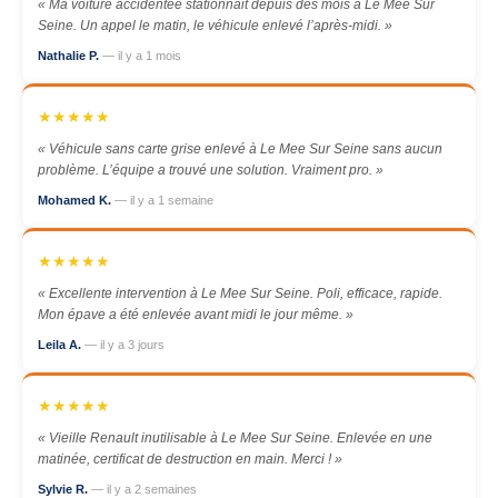
« Ma voiture accidentée stationnait depuis des mois à Le Mee Sur
Seine. Un appel le matin, le véhicule enlevé l’après-midi. »
Nathalie P.
— il y a 1 mois
★★★★★
« Véhicule sans carte grise enlevé à Le Mee Sur Seine sans aucun
problème. L’équipe a trouvé une solution. Vraiment pro. »
Mohamed K.
— il y a 1 semaine
★★★★★
« Excellente intervention à Le Mee Sur Seine. Poli, efficace, rapide.
Mon épave a été enlevée avant midi le jour même. »
Leila A.
— il y a 3 jours
★★★★★
« Vieille Renault inutilisable à Le Mee Sur Seine. Enlevée en une
matinée, certificat de destruction en main. Merci ! »
Sylvie R.
— il y a 2 semaines