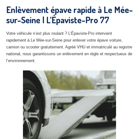
27
– Eure
Enlèvement épave rapide à Le Mée-
sur-Seine | L’Épaviste-Pro 77
10
– Aube
02
– Aisne
Votre véhicule n’est plus roulant ? L’Épaviste-Pro intervient
rapidement à Le Mée-sur-Seine pour enlever votre épave voiture,
Tous
les secteurs
camion ou scooter gratuitement. Agréé VHU et immatriculé au registre
national, nous garantissons un enlèvement en règle et respectueux de
CENTRE
VHU AGRÉE
l’environnement.
Centre
agréé VHU Paris 75 : casse auto avec destruction
Centre
agréé VHU 77 : casse auto avec destruction
Centre
agréé VHU 78 : casse auto avec destruction
Centre
agréé VHU 91 : casse auto avec destruction
Centre
agréé VHU 92 : casse auto avec destruction
Centre
agréé VHU 93 : casse auto avec destruction