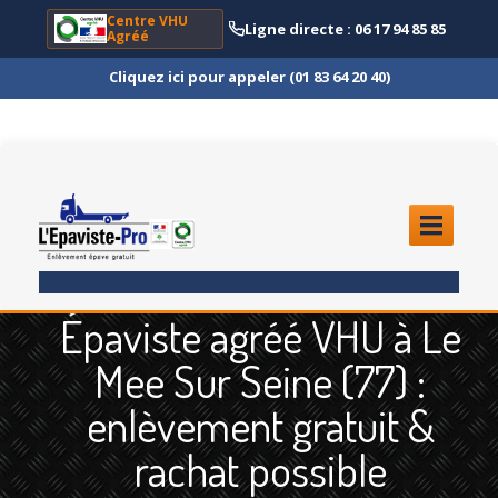
Centre VHU
Ligne directe : 06 17 94 85 85
Agréé
Cliquez ici pour appeler (01 83 64 20 40)
ACCUEIL
Épaviste agréé VHU à Le
ENLÈVEMENT
ÉPAVE
Mee Sur Seine (77) :
Quoi
?
enlèvement gratuit &
Scooter
et Moto
rachat possible
Camion
et Poids Lourd