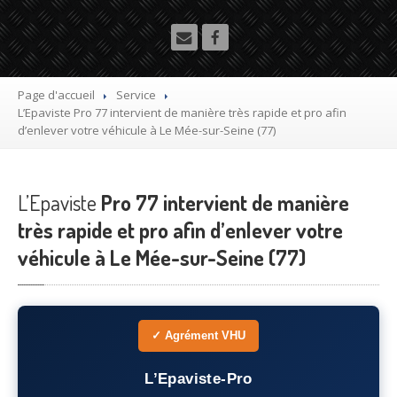
Utilitaire
Démolisseur
agrée VHU gratuit
Mettre
à la casse sa voiture
Page d'accueil
Service
L’Epaviste
Pro 77 intervient de manière très rapide et pro afin
Dépollution
de véhicule hors d’usage gratuit
d’enlever votre véhicule à Le Mée-sur-Seine (77)
Recyclage
voiture usagée gratuit
L’Epaviste
Destruction
Pro 77 intervient de manière
de voiture agréé
très rapide et pro afin d’enlever votre
Epaviste
Gratuit
véhicule à Le Mée-sur-Seine (77)
Rachat
voiture accidentée
Où
?
✓ Agrément VHU
75
– Paris
L’Epaviste-Pro
77
– Seine-et-Marne