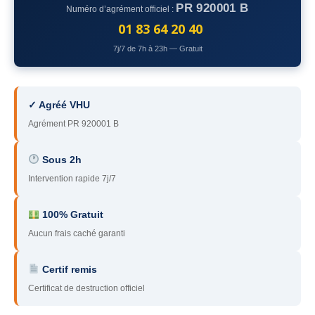
PR 920001 B
Numéro d’agrément officiel :
78
– Yvelines
01 83 64 20 40
92
– Hauts-de-Seine
7j/7 de 7h à 23h — Gratuit
93
– Seine-Saint-Denis
94
– Val-de-Marne
✓ Agréé VHU
Agrément PR 920001 B
95
– Val d’Oise
91
– Essonne
Sous 2h
Intervention rapide 7j/7
89
– Yonne
60
– Oise
100% Gratuit
Aucun frais caché garanti
51
– Marne
Certif remis
45
– Loiret
Certificat de destruction officiel
28
– Eure-et-Loir