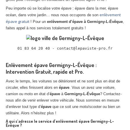
Centre
agréé VHU 94 : casse auto avec destruction
Peu importe où se localise votre épave : épave dans la mer, épave
enlèvement
océan, dans votre jardin… nous nous occupons de son
Centre
agréé VHU 95 : casse auto avec destruction
épave gratuit
! Pour un
enlèvement d’épave à Germigny-L-Évêque
,
faites appel à nos services totalement gratuits !
DOCUMENTS
À JOINDRE
RACHAT
VÉHICULES
01 83 64 20 40 - contact@lepaviste-pro.fr

CONTACT
Enlèvement épave Germigny-L-Évêque :
01 83 64 20 40
Intervention Gratuit, rapide et Pro.
Avec le temps, les voitures se détériorent et ne sont plus en état de
circuler, elles finissent alors en
épave
. Vous un avez une voiture,
camion ou moto en état d’
épave
à
Germigny-L-Évêque
? Contactez-
nous afin de venir enlever votre véhicule. Nous sommes en mesure
d’enlever tout type d’
épave
que ce soit une moto/scooter ou bien un
utilitaire. Alors n’hésitez plus !
A qui s’adresse le service d’enlèvement épave Germigny-L-
Évêque ?