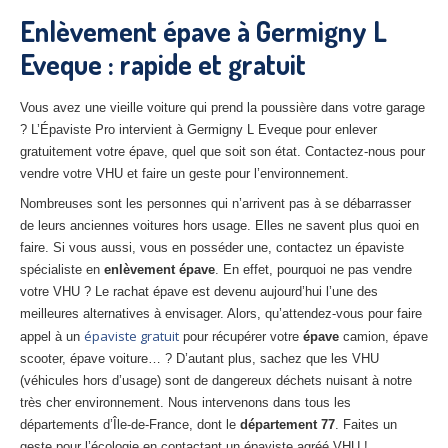
27
– Eure
Enlèvement épave à Germigny L
Eveque : rapide et gratuit
10
– Aube
02
– Aisne
Vous avez une vieille voiture qui prend la poussière dans votre garage
? L’Épaviste Pro intervient à Germigny L Eveque pour enlever
Tous
les secteurs
gratuitement votre épave, quel que soit son état. Contactez-nous pour
vendre votre VHU et faire un geste pour l’environnement.
CENTRE
VHU AGRÉE
Nombreuses sont les personnes qui n’arrivent pas à se débarrasser
Centre
agréé VHU Paris 75 : casse auto avec destruction
de leurs anciennes voitures hors usage. Elles ne savent plus quoi en
faire. Si vous aussi, vous en posséder une, contactez un épaviste
Centre
agréé VHU 77 : casse auto avec destruction
spécialiste en
enlèvement épave
. En effet, pourquoi ne pas vendre
votre VHU ? Le rachat épave est devenu aujourd’hui l’une des
Centre
agréé VHU 78 : casse auto avec destruction
meilleures alternatives à envisager. Alors, qu’attendez-vous pour faire
épaviste gratuit
appel à un
pour récupérer votre
épave
camion, épave
Centre
agréé VHU 91 : casse auto avec destruction
scooter, épave voiture… ? D’autant plus, sachez que les VHU
(véhicules hors d’usage) sont de dangereux déchets nuisant à notre
Centre
agréé VHU 92 : casse auto avec destruction
très cher environnement. Nous intervenons dans tous les
Centre
agréé VHU 93 : casse auto avec destruction
départements d’Île-de-France, dont le
département 77
. Faites un
geste pour l’écologie en contactant un épaviste agréé VHU !