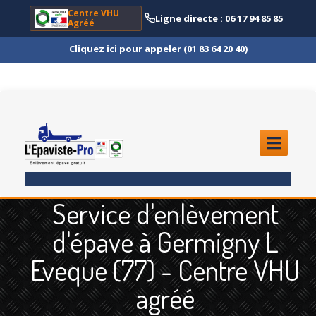
Centre VHU
Ligne directe : 06 17 94 85 85
Agréé
Cliquez ici pour appeler (01 83 64 20 40)
ACCUEIL
Service d'enlèvement
ENLÈVEMENT
ÉPAVE
d'épave à Germigny L
Quoi
?
Eveque (77) - Centre VHU
Scooter
et Moto
agréé
Camion
et Poids Lourd