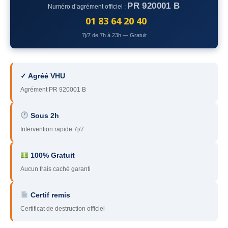
PR 920001 B
Numéro d’agrément officiel :
78
– Yvelines
01 83 64 20 40
92
– Hauts-de-Seine
7j/7 de 7h à 23h — Gratuit
93
– Seine-Saint-Denis
94
– Val-de-Marne
✓ Agréé VHU
Agrément PR 920001 B
95
– Val d’Oise
91
– Essonne
Sous 2h
Intervention rapide 7j/7
89
– Yonne
60
– Oise
100% Gratuit
Aucun frais caché garanti
51
– Marne
Certif remis
45
– Loiret
Certificat de destruction officiel
28
– Eure-et-Loir