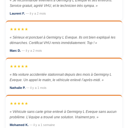
« Je recommande vivement à Germigny L Eveque et ses environs.
Service gratuit, agréé VHU, et le technicien très sympa. »
Laurent F.
— il y a 2 mois
★★★★★
« Sérieux et ponctuel à Germigny L Eveque. Ils ont bien expliqué les
démarches. Certificat VHU remis immédiatement. Top ! »
Marc D.
— il y a 2 mois
★★★★★
« Ma voiture accidentée stationnait depuis des mois à Germigny L
Eveque. Un appel le matin, le véhicule enlevé l’après-midi. »
Nathalie P.
— il y a 1 mois
★★★★★
« Véhicule sans carte grise enlevé à Germigny L Eveque sans aucun
problème. L’équipe a trouvé une solution. Vraiment pro. »
Mohamed K.
— il y a 1 semaine