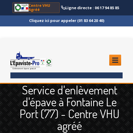
Centre VHU
Ligne directe : 06 17 94 85 85
Agréé
Cliquez ici pour appeler (01 83 64 20 40)
ACCUEIL
Service d'enlèvement
ENLÈVEMENT
ÉPAVE
d'épave à Fontaine Le
Quoi
?
Port (77) - Centre VHU
Scooter
et Moto
agréé
Camion
et Poids Lourd