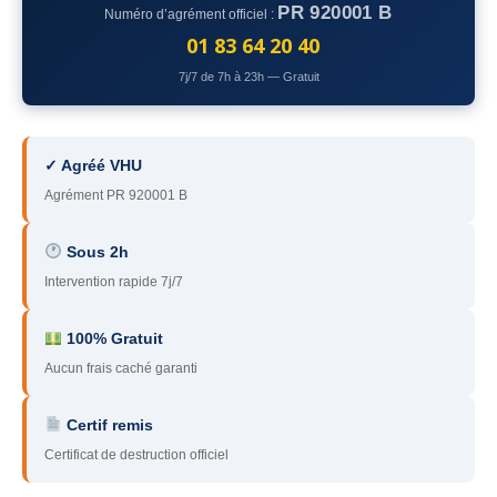
PR 920001 B
Numéro d’agrément officiel :
78
– Yvelines
01 83 64 20 40
92
– Hauts-de-Seine
7j/7 de 7h à 23h — Gratuit
93
– Seine-Saint-Denis
94
– Val-de-Marne
✓ Agréé VHU
Agrément PR 920001 B
95
– Val d’Oise
91
– Essonne
Sous 2h
Intervention rapide 7j/7
89
– Yonne
60
– Oise
100% Gratuit
Aucun frais caché garanti
51
– Marne
Certif remis
45
– Loiret
Certificat de destruction officiel
28
– Eure-et-Loir