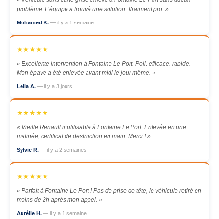
« Véhicule sans carte grise enlevé à Fontaine Le Port sans aucun
problème. L’équipe a trouvé une solution. Vraiment pro. »
Mohamed K.
— il y a 1 semaine
★★★★★
« Excellente intervention à Fontaine Le Port. Poli, efficace, rapide.
Mon épave a été enlevée avant midi le jour même. »
Leila A.
— il y a 3 jours
★★★★★
« Vieille Renault inutilisable à Fontaine Le Port. Enlevée en une
matinée, certificat de destruction en main. Merci ! »
Sylvie R.
— il y a 2 semaines
★★★★★
« Parfait à Fontaine Le Port ! Pas de prise de tête, le véhicule retiré en
moins de 2h après mon appel. »
Aurélie H.
— il y a 1 semaine