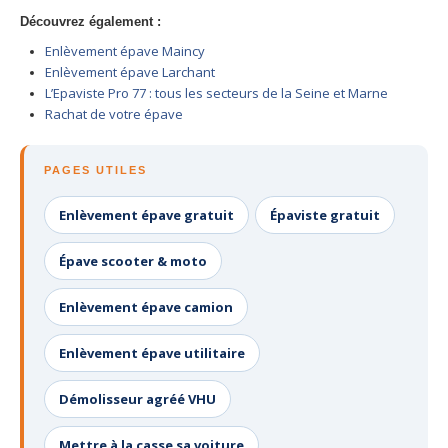
Centre
agréé VHU 94 : casse auto avec destruction
Découvrez également :
Enlèvement épave Maincy
Centre
agréé VHU 95 : casse auto avec destruction
Enlèvement épave Larchant
L’Epaviste Pro 77 : tous les secteurs de la Seine et Marne
DOCUMENTS
À JOINDRE
Rachat de votre épave
RACHAT
VÉHICULES
PAGES UTILES
CONTACT
Enlèvement épave gratuit
Épaviste gratuit
01 83 64 20 40
Épave scooter & moto
Enlèvement épave camion
Enlèvement épave utilitaire
Démolisseur agréé VHU
Mettre à la casse sa voiture