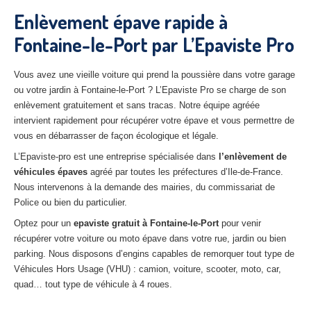
27
– Eure
Enlèvement épave rapide à
Fontaine-le-Port par L’Epaviste Pro
10
– Aube
02
– Aisne
Vous avez une vieille voiture qui prend la poussière dans votre garage
ou votre jardin à Fontaine-le-Port ? L’Epaviste Pro se charge de son
Tous
les secteurs
enlèvement gratuitement et sans tracas. Notre équipe agréée
intervient rapidement pour récupérer votre épave et vous permettre de
CENTRE
VHU AGRÉE
vous en débarrasser de façon écologique et légale.
Centre
agréé VHU Paris 75 : casse auto avec destruction
L’Epaviste-pro est une entreprise spécialisée dans
l’enlèvement de
véhicules épaves
agréé par toutes les préfectures d’Ile-de-France.
Centre
agréé VHU 77 : casse auto avec destruction
Nous intervenons à la demande des mairies, du commissariat de
Police ou bien du particulier.
Centre
agréé VHU 78 : casse auto avec destruction
Optez pour un
epaviste gratuit à
Fontaine-le-Port
pour venir
Centre
agréé VHU 91 : casse auto avec destruction
récupérer votre voiture ou moto épave dans votre rue, jardin ou bien
parking. Nous disposons d’engins capables de remorquer tout type de
Centre
agréé VHU 92 : casse auto avec destruction
Véhicules Hors Usage (VHU) : camion, voiture, scooter, moto, car,
quad… tout type de véhicule à 4 roues.
Centre
agréé VHU 93 : casse auto avec destruction