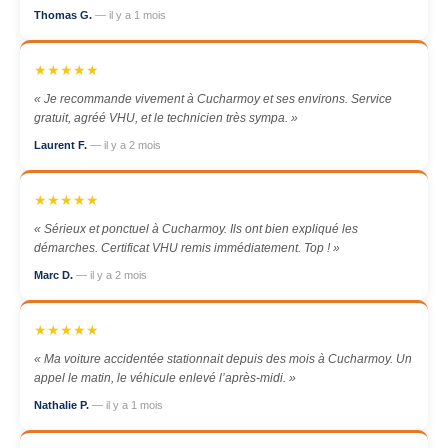
Thomas G.
— il y a 1 mois
★★★★★
« Je recommande vivement à Cucharmoy et ses environs. Service
gratuit, agréé VHU, et le technicien très sympa. »
Laurent F.
— il y a 2 mois
★★★★★
« Sérieux et ponctuel à Cucharmoy. Ils ont bien expliqué les
démarches. Certificat VHU remis immédiatement. Top ! »
Marc D.
— il y a 2 mois
★★★★★
« Ma voiture accidentée stationnait depuis des mois à Cucharmoy. Un
appel le matin, le véhicule enlevé l’après-midi. »
Nathalie P.
— il y a 1 mois