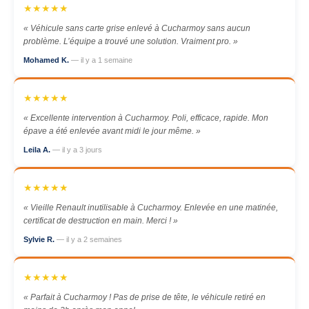
★★★★★
« Véhicule sans carte grise enlevé à Cucharmoy sans aucun
problème. L’équipe a trouvé une solution. Vraiment pro. »
Mohamed K.
— il y a 1 semaine
★★★★★
« Excellente intervention à Cucharmoy. Poli, efficace, rapide. Mon
épave a été enlevée avant midi le jour même. »
Leila A.
— il y a 3 jours
★★★★★
« Vieille Renault inutilisable à Cucharmoy. Enlevée en une matinée,
certificat de destruction en main. Merci ! »
Sylvie R.
— il y a 2 semaines
★★★★★
« Parfait à Cucharmoy ! Pas de prise de tête, le véhicule retiré en