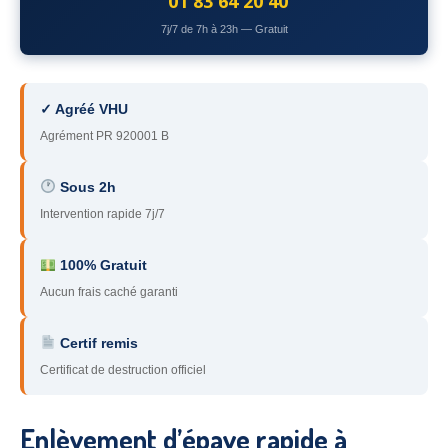
01 83 64 20 40
78
– Yvelines
7j/7 de 7h à 23h — Gratuit
92
– Hauts-de-Seine
93
– Seine-Saint-Denis
✓ Agréé VHU
Agrément PR 920001 B
94
– Val-de-Marne
95
– Val d’Oise
Sous 2h
Intervention rapide 7j/7
91
– Essonne
89
– Yonne
100% Gratuit
Aucun frais caché garanti
60
– Oise
Certif remis
51
– Marne
Certificat de destruction officiel
45
– Loiret
28
– Eure-et-Loir
Enlèvement d’épave rapide à