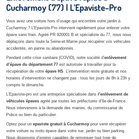
Cucharmoy (77) | L’Epaviste-Pro
27
– Eure
10
– Aube
Vous avez une voiture hors d’usage qui encombre votre jardin à
Cucharmoy ? L’Epaviste-Pro intervient rapidement pour enlever votre
02
– Aisne
épave sans frais. Agréé PR 920001 B et spécialiste du 77, nous nous
déplaçons dans toute la Seine-et-Marne pour récupérer vos véhicules
Tous
les secteurs
accidentés, en panne ou abandonnés.
CENTRE
VHU AGRÉE
Pendant cette crise sanitaire (COVID), notre société d’
enlèvement
d’épave du
département 77
est autorisée à travailler pour la
Centre
agréé VHU Paris 75 : casse auto avec destruction
récupération de votre
épave HS
. L’intervention reste gratuite et nos
horaires d’intervention ne changent pas : tous les jours de 8h à 23h y
Centre
agréé VHU 77 : casse auto avec destruction
compris le dimanche.
Centre
agréé VHU 78 : casse auto avec destruction
L’Epaviste-pro est une entreprise spécialisée dans
l’enlèvement de
véhicules épaves
agréé par toutes les préfectures d’Ile-de-France.
Centre
agréé VHU 91 : casse auto avec destruction
Nous intervenons à la demande des mairies, du commissariat de
Police ou bien du particulier.
Centre
agréé VHU 92 : casse auto avec destruction
Optez pour un
epaviste gratuit à
Cucharmoy
pour venir récupérer
votre voiture ou moto épave dans votre rue, jardin ou bien parking.
Centre
agréé VHU 93 : casse auto avec destruction
Nous disposons d’engins capables de remorquer tout type de