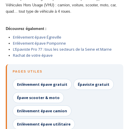
Centre
agréé VHU 94 : casse auto avec destruction
Véhicules Hors Usage (VHU) : camion, voiture, scooter, moto, car,
quad… tout type de véhicule à 4 roues.
Centre
agréé VHU 95 : casse auto avec destruction
Découvrez également :
DOCUMENTS
À JOINDRE
Enlèvement épave Égreville
RACHAT
VÉHICULES
Enlèvement épave Pomponne
L’Epaviste Pro 77 : tous les secteurs de la Seine et Marne
CONTACT
Rachat de votre épave
01 83 64 20 40
PAGES UTILES
Enlèvement épave gratuit
Épaviste gratuit
Épave scooter & moto
Enlèvement épave camion
Enlèvement épave utilitaire