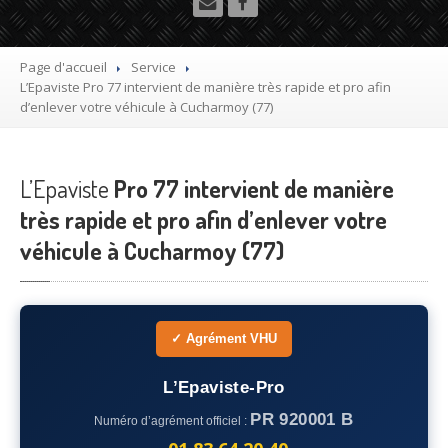
Utilitaire
Démolisseur
agrée VHU gratuit
Page d'accueil
Service
L’Epaviste
Pro 77 intervient de manière très rapide et pro afin
Mettre
à la casse sa voiture
d’enlever votre véhicule à Cucharmoy (77)
Dépollution
de véhicule hors d’usage gratuit
L’Epaviste
Recyclage
Pro 77 intervient de manière
voiture usagée gratuit
très rapide et pro afin d’enlever votre
Destruction
de voiture agréé
véhicule à Cucharmoy (77)
Epaviste
Gratuit
Rachat
voiture accidentée
✓ Agrément VHU
Où
?
L’Epaviste-Pro
75
– Paris
PR 920001 B
Numéro d’agrément officiel :
77
– Seine-et-Marne