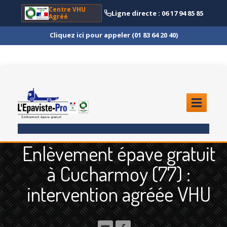
Centre VHU
Ligne directe : 06 17 94 85 85
Agréé
Cliquez ici pour appeler (01 83 64 20 40)
ACCUEIL
Enlèvement épave gratuit
ENLÈVEMENT
ÉPAVE
à Cucharmoy (77) :
Quoi
?
intervention agréée VHU
Scooter
et Moto
Camion
et Poids Lourd