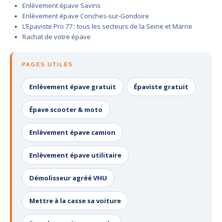
Enlèvement épave Savins
Centre
agréé VHU 94 : casse auto avec destruction
Enlèvement épave Conches-sur-Gondoire
L’Epaviste Pro 77 : tous les secteurs de la Seine et Marne
Centre
agréé VHU 95 : casse auto avec destruction
Rachat de votre épave
DOCUMENTS
À JOINDRE
PAGES UTILES
RACHAT
VÉHICULES
Enlèvement épave gratuit
Épaviste gratuit
CONTACT
Épave scooter & moto
01 83 64 20 40
Enlèvement épave camion
Enlèvement épave utilitaire
Démolisseur agréé VHU
Mettre à la casse sa voiture