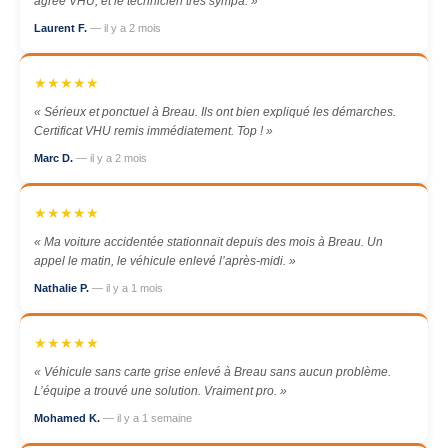
agréé VHU, et le technicien très sympa. »
Laurent F.
— il y a 2 mois
★★★★★
« Sérieux et ponctuel à Breau. Ils ont bien expliqué les démarches.
Certificat VHU remis immédiatement. Top ! »
Marc D.
— il y a 2 mois
★★★★★
« Ma voiture accidentée stationnait depuis des mois à Breau. Un
appel le matin, le véhicule enlevé l’après-midi. »
Nathalie P.
— il y a 1 mois
★★★★★
« Véhicule sans carte grise enlevé à Breau sans aucun problème.
L’équipe a trouvé une solution. Vraiment pro. »
Mohamed K.
— il y a 1 semaine