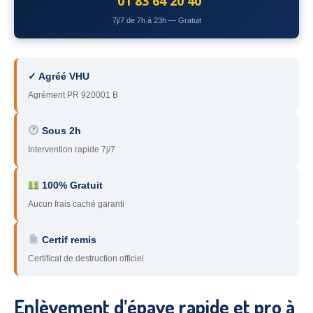
01 83 64 20 40
78
– Yvelines
7j/7 de 7h à 23h — Gratuit
92
– Hauts-de-Seine
93
– Seine-Saint-Denis
✓ Agréé VHU
Agrément PR 920001 B
94
– Val-de-Marne
95
– Val d’Oise
Sous 2h
Intervention rapide 7j/7
91
– Essonne
89
– Yonne
100% Gratuit
Aucun frais caché garanti
60
– Oise
Certif remis
51
– Marne
Certificat de destruction officiel
45
– Loiret
28
– Eure-et-Loir
Enlèvement d’épave rapide et pro à