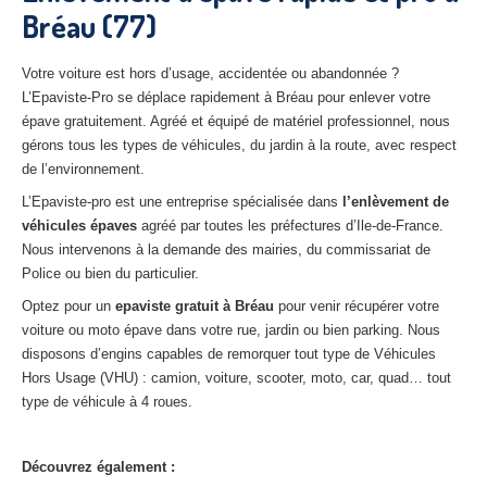
Bréau (77)
27
– Eure
10
– Aube
Votre voiture est hors d’usage, accidentée ou abandonnée ?
L’Epaviste-Pro se déplace rapidement à Bréau pour enlever votre
02
– Aisne
épave gratuitement. Agréé et équipé de matériel professionnel, nous
gérons tous les types de véhicules, du jardin à la route, avec respect
Tous
les secteurs
de l’environnement.
CENTRE
VHU AGRÉE
L’Epaviste-pro est une entreprise spécialisée dans
l’enlèvement de
véhicules épaves
agréé par toutes les préfectures d’Ile-de-France.
Centre
agréé VHU Paris 75 : casse auto avec destruction
Nous intervenons à la demande des mairies, du commissariat de
Police ou bien du particulier.
Centre
agréé VHU 77 : casse auto avec destruction
Optez pour un
epaviste gratuit à
Bréau
pour venir récupérer votre
Centre
agréé VHU 78 : casse auto avec destruction
voiture ou moto épave dans votre rue, jardin ou bien parking. Nous
disposons d’engins capables de remorquer tout type de Véhicules
Centre
agréé VHU 91 : casse auto avec destruction
Hors Usage (VHU) : camion, voiture, scooter, moto, car, quad… tout
type de véhicule à 4 roues.
Centre
agréé VHU 92 : casse auto avec destruction
Centre
agréé VHU 93 : casse auto avec destruction
Découvrez également :