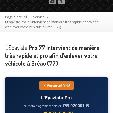
Utilitaire
Démolisseur
agrée VHU gratuit
Page d'accueil
Service
L’Epaviste
Pro 77 intervient de manière très rapide et pro afin
Mettre
à la casse sa voiture
d’enlever votre véhicule à Bréau (77)
Dépollution
de véhicule hors d’usage gratuit
L’Epaviste
Recyclage
Pro 77 intervient de manière
voiture usagée gratuit
très rapide et pro afin d’enlever votre
Destruction
de voiture agréé
véhicule à Bréau (77)
Epaviste
Gratuit
Rachat
voiture accidentée
✓ Agrément VHU
Où
?
L’Epaviste-Pro
75
– Paris
PR 920001 B
Numéro d’agrément officiel :
77
– Seine-et-Marne