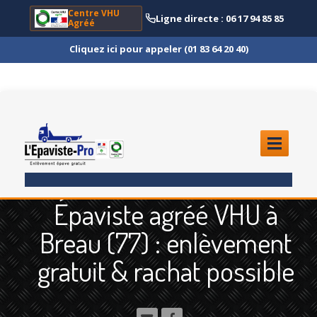
Centre VHU
Ligne directe : 06 17 94 85 85
Agréé
Cliquez ici pour appeler (01 83 64 20 40)
ACCUEIL
Épaviste agréé VHU à
ENLÈVEMENT
ÉPAVE
Breau (77) : enlèvement
Quoi
?
gratuit & rachat possible
Scooter
et Moto
Camion
et Poids Lourd