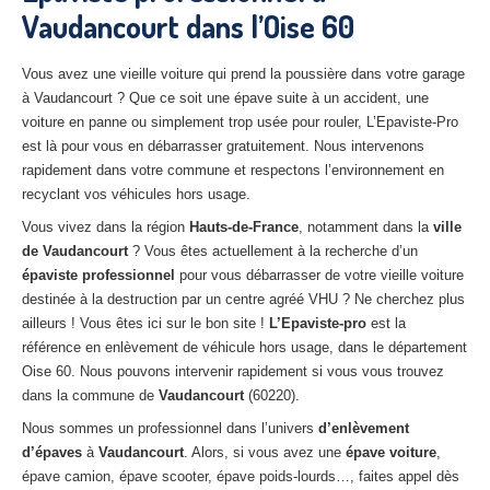
Vaudancourt dans l’Oise 60
27
– Eure
10
– Aube
Vous avez une vieille voiture qui prend la poussière dans votre garage
à Vaudancourt ? Que ce soit une épave suite à un accident, une
02
– Aisne
voiture en panne ou simplement trop usée pour rouler, L’Epaviste-Pro
est là pour vous en débarrasser gratuitement. Nous intervenons
Tous
les secteurs
rapidement dans votre commune et respectons l’environnement en
recyclant vos véhicules hors usage.
CENTRE
VHU AGRÉE
Vous vivez dans la région
Hauts-de-France
, notamment dans la
ville
Centre
agréé VHU Paris 75 : casse auto avec destruction
de Vaudancourt
? Vous êtes actuellement à la recherche d’un
épaviste professionnel
pour vous débarrasser de votre vieille voiture
Centre
agréé VHU 77 : casse auto avec destruction
destinée à la destruction par un centre agréé VHU ? Ne cherchez plus
ailleurs ! Vous êtes ici sur le bon site !
L’Epaviste-pro
est la
Centre
agréé VHU 78 : casse auto avec destruction
référence en enlèvement de véhicule hors usage, dans le département
Oise 60. Nous pouvons intervenir rapidement si vous vous trouvez
Centre
agréé VHU 91 : casse auto avec destruction
dans la commune de
Vaudancourt
(60220).
Centre
agréé VHU 92 : casse auto avec destruction
Nous sommes un professionnel dans l’univers
d’enlèvement
d’épaves
à
Vaudancourt
. Alors, si vous avez une
épave voiture
,
Centre
agréé VHU 93 : casse auto avec destruction
épave camion, épave scooter, épave poids-lourds…, faites appel dès