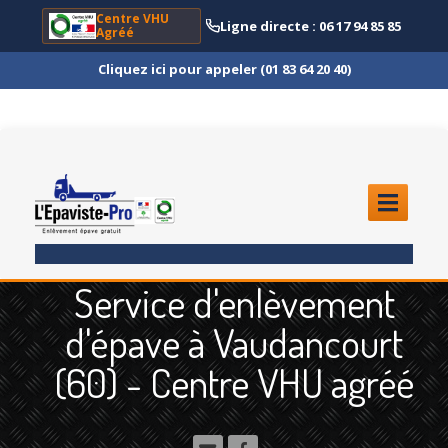
Centre VHU
Ligne directe : 06 17 94 85 85
Agréé
Cliquez ici pour appeler (01 83 64 20 40)
ACCUEIL
Service d'enlèvement
ENLÈVEMENT
ÉPAVE
d'épave à Vaudancourt
Quoi
?
(60) - Centre VHU agréé
Scooter
et Moto
Camion
et Poids Lourd