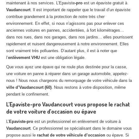
maintenant à nos services. L’Epaviste
-pro
est un épaviste gratuit à
Centre
agréé VHU 94 : casse auto avec destruction
Vaudancourt
. Il est important de rappeler que le travail d’un épaviste
contribue grandement à la protection de notre très cher
Centre
agréé VHU 95 : casse auto avec destruction
environnement. En effet, si nous n’agissons pas pour enlever ces
anciennes voitures en pannes, accidentées, à fort kilométrages…
DOCUMENTS
À JOINDRE
dans nos rues, dans nos garages, dans nos jardins… elles pourrissent
RACHAT
VÉHICULES
rapidement et nuisent dangereusement à notre environnement. Elles
sont vraiment très polluantes. D’autant plus, il est à noter que
CONTACT
l’
enlèvement VHU
est une obligation légale.
Que vous ayez une épave qui ne roule plus destinée pour la casse,
01 83 64 20 40
une voiture en panne à réparer dans un garage automobile, appelez-
nous ! Nous nous chargeons du remorquage de votre véhicule dans la
ville d’Vaudancourt (60)
. Nous restons à votre disposition, même
pendant le confinement.
L’Epaviste-pro Vaudancourt vous propose le rachat
de votre voiture d’occasion ou épave
L’
Epaviste-pro
est un professionnel en enlèvement de voiture à
Vaudancourt
. Ce professionnel se spécialisant dans le domaine vous
propose aussi le
rachat de votre véhicule d’occasion
ou épave. Si