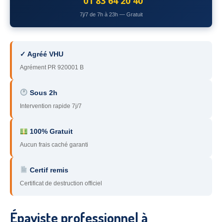
01 83 64 20 40
78
– Yvelines
7j/7 de 7h à 23h — Gratuit
92
– Hauts-de-Seine
93
– Seine-Saint-Denis
✓ Agréé VHU
Agrément PR 920001 B
94
– Val-de-Marne
95
– Val d’Oise
Sous 2h
Intervention rapide 7j/7
91
– Essonne
89
– Yonne
100% Gratuit
Aucun frais caché garanti
60
– Oise
Certif remis
51
– Marne
Certificat de destruction officiel
45
– Loiret
28
– Eure-et-Loir
Épaviste professionnel à