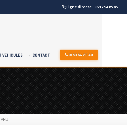
Ligne directe : 06 17 94 85 85
01 83 64 20 40
T
VÉHICULES
CONTACT
n
é VHU