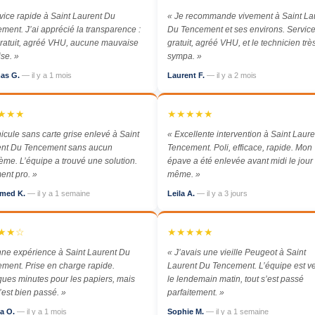
vice rapide à Saint Laurent Du
« Je recommande vivement à Saint La
ment. J’ai apprécié la transparence :
Du Tencement et ses environs. Servic
gratuit, agréé VHU, aucune mauvaise
gratuit, agréé VHU, et le technicien trè
ise. »
sympa. »
as G.
— il y a 1 mois
Laurent F.
— il y a 2 mois
★★★
★★★★★
icule sans carte grise enlevé à Saint
« Excellente intervention à Saint Laur
ent Du Tencement sans aucun
Tencement. Poli, efficace, rapide. Mon
ème. L’équipe a trouvé une solution.
épave a été enlevée avant midi le jour
ent pro. »
même. »
med K.
— il y a 1 semaine
Leila A.
— il y a 3 jours
★★☆
★★★★★
ne expérience à Saint Laurent Du
« J’avais une vieille Peugeot à Saint
ment. Prise en charge rapide.
Laurent Du Tencement. L’équipe est v
ues minutes pour les papiers, mais
le lendemain matin, tout s’est passé
s’est bien passé. »
parfaitement. »
a O.
— il y a 1 mois
Sophie M.
— il y a 1 semaine