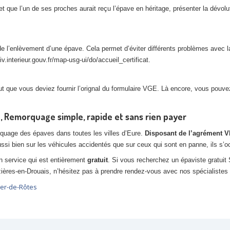
é et que l’un de ses proches aurait reçu l’épave en héritage, présenter la dév
de l’enlèvement d’une épave. Cela permet d’éviter différents problèmes avec la
v.interieur.gouv.fr/map-usg-ui/do/accueil_certificat.
peut que vous deviez fournir l’orignal du formulaire VGE. Là encore, vous pou
 Remorquage simple, rapide et sans rien payer
rquage des épaves dans toutes les villes d’Eure.
Disposant de l’agrément 
ussi bien sur les véhicules accidentés que sur ceux qui sont en panne, ils s’
un service qui est entièrement
gratuit
. Si vous recherchez un épaviste gratuit
zières-en-Drouais, n’hésitez pas à prendre rendez-vous avec nos spécialistes
ger-de-Rôtes