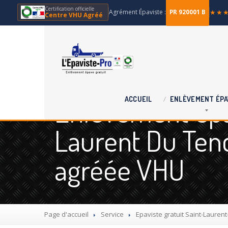
Certification officielle
Agrément Épaviste :
★★
PR 920001 B
Centre VHU Agréé
Enlèvement épav
ACCUEIL
ENLÈVEMENT
ÉPA
Laurent Du Tenc
agréée VHU
Page d'accueil
Service
Epaviste
gratuit Saint-Lauren