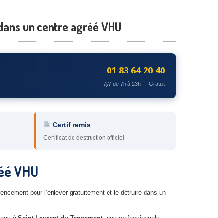
 dans un centre agréé VHU
01 83 64 20 40
7j/7 de 7h à 23h — Gratuit
Certif remis
Certificat de destruction officiel
réé VHU
encement pour l’enlever gratuitement et le détruire dans un
 dans à
Saint-Laurent-du-Tencement
, nos professionnels