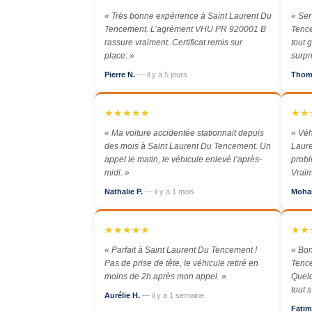
« Très bonne expérience à Saint Laurent Du
« Ser
Tencement. L’agrément VHU PR 920001 B
Tence
rassure vraiment. Certificat remis sur
tout 
place. »
surpr
Pierre N.
— il y a 5 jours
Thom
★★★★★
★★
« Ma voiture accidentée stationnait depuis
« Véh
des mois à Saint Laurent Du Tencement. Un
Laur
appel le matin, le véhicule enlevé l’après-
probl
midi. »
Vraim
Nathalie P.
— il y a 1 mois
Moha
★★★★★
★★
« Parfait à Saint Laurent Du Tencement !
« Bon
Pas de prise de tête, le véhicule retiré en
Tence
moins de 2h après mon appel. »
Quelq
tout 
Aurélie H.
— il y a 1 semaine
Fatim