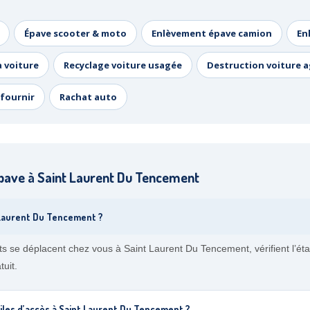
Épave scooter & moto
Enlèvement épave camion
En
a voiture
Recyclage voiture usagée
Destruction voiture 
fournir
Rachat auto
pave à Saint Laurent Du Tencement
 Laurent Du Tencement ?
s se déplacent chez vous à Saint Laurent Du Tencement, vérifient l’ét
uit.
ciles d’accès à Saint Laurent Du Tencement ?