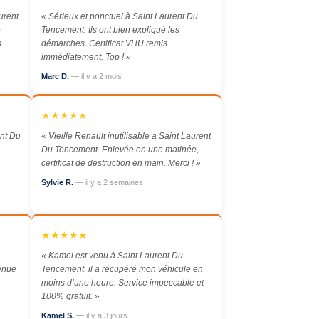
urent
« Sérieux et ponctuel à Saint Laurent Du
e
Tencement. Ils ont bien expliqué les
s
démarches. Certificat VHU remis
immédiatement. Top ! »
Marc D.
— il y a 2 mois
★★★★★
ent Du
« Vieille Renault inutilisable à Saint Laurent
Du Tencement. Enlevée en une matinée,
certificat de destruction en main. Merci ! »
Sylvie R.
— il y a 2 semaines
★★★★★
« Kamel est venu à Saint Laurent Du
enue
Tencement, il a récupéré mon véhicule en
moins d’une heure. Service impeccable et
100% gratuit. »
Kamel S.
— il y a 3 jours