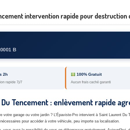
ncement intervention rapide pour destruction
20001 B
s 2h
100% Gratuit
ion rapide 7j/7
Aucun frais caché garanti
nt Du Tencement : enlèvement rapide ag
votre garage ou votre jardin ? L’Épaviste-Pro intervient à Saint Laurent Du T
écessaires pour accéder à votre véhicule, peu importe sa localisation.
 vous avez la possibilité de vous en débarrasser gratuitement. Aujourd’hui,