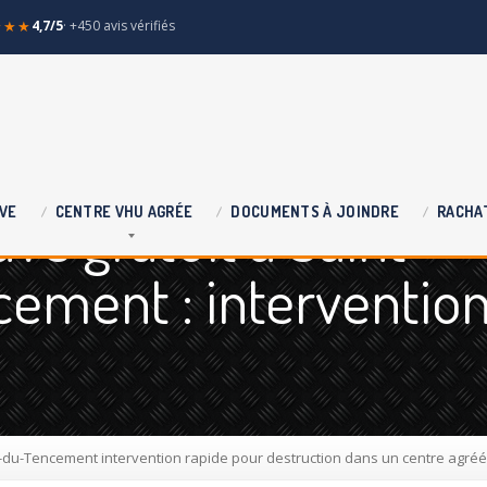
★★★
4,7/5
· +450 avis vérifiés
e gratuit à Saint
VE
CENTRE
VHU AGRÉE
DOCUMENTS
À JOINDRE
RACHA
ement : interventio
t-du-Tencement intervention rapide pour destruction dans un centre agré