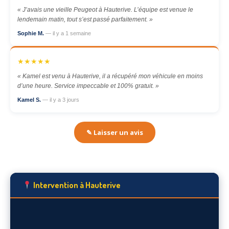
« J’avais une vieille Peugeot à Hauterive. L’équipe est venue le
lendemain matin, tout s’est passé parfaitement. »
Sophie M.
— il y a 1 semaine
★★★★★
« Kamel est venu à Hauterive, il a récupéré mon véhicule en moins
d’une heure. Service impeccable et 100% gratuit. »
Kamel S.
— il y a 3 jours
✎ Laisser un avis
Intervention à Hauterive