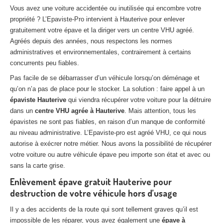
27
– Eure
Vous avez une voiture accidentée ou inutilisée qui encombre votre
propriété ? L’Epaviste-Pro intervient à Hauterive pour enlever
10
– Aube
gratuitement votre épave et la diriger vers un centre VHU agréé.
Agréés depuis des années, nous respectons les normes
02
– Aisne
administratives et environnementales, contrairement à certains
concurrents peu fiables.
Tous
les secteurs
Pas facile de se débarrasser d’un véhicule lorsqu’on déménage et
qu’on n’a pas de place pour le stocker. La solution : faire appel à un
CENTRE
VHU AGRÉE
épaviste Hauterive
qui viendra récupérer votre voiture pour la détruire
dans un
centre VHU agrée à Hauterive
. Mais attention, tous les
Centre
agréé VHU Paris 75 : casse auto avec destruction
épavistes ne sont pas fiables, en raison d’un manque de conformité
Centre
agréé VHU 77 : casse auto avec destruction
au niveau administrative. L’Epaviste-pro est agréé VHU, ce qui nous
autorise à exécrer notre métier. Nous avons la possibilité de récupérer
Centre
agréé VHU 78 : casse auto avec destruction
votre voiture ou autre véhicule épave peu importe son état et avec ou
sans la carte grise.
Centre
agréé VHU 91 : casse auto avec destruction
Enlèvement épave gratuit Hauterive pour
Centre
agréé VHU 92 : casse auto avec destruction
destruction de votre véhicule hors d’usage
Il y a des accidents de la route qui sont tellement graves qu’il est
Centre
agréé VHU 93 : casse auto avec destruction
impossible de les réparer, vous avez également une
épave à