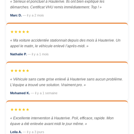
« Sérieux et ponctuel à Hauterive. Ils ont bien expliqué les
démarches. Certificat VHU remis immédiatement. Top ! »
Marc D.
— il y a 2 mois
★★★★★
« Ma voiture accidentée stationnait depuis des mois à Hauterive. Un
appel le matin, le véhicule enlevé l’après-midi. »
Nathalie P.
— il y a 1 mois
★★★★★
« Véhicule sans carte grise enlevé à Hauterive sans aucun problème.
L’équipe a trouvé une solution. Vraiment pro. »
Mohamed K.
— il y a 1 semaine
★★★★★
« Excellente intervention à Hauterive. Poli, efficace, rapide. Mon
épave a été enlevée avant midi le jour même. »
Leila A.
— il y a 3 jours