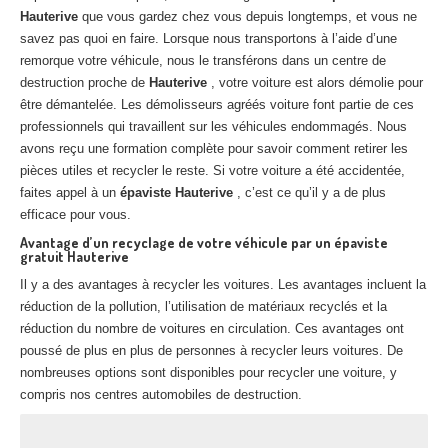
Centre
agréé VHU 94 : casse auto avec destruction
Hauterive
que vous gardez chez vous depuis longtemps, et vous ne
savez pas quoi en faire. Lorsque nous transportons à l’aide d’une
Centre
agréé VHU 95 : casse auto avec destruction
remorque votre véhicule, nous le transférons dans un centre de
destruction proche de
Hauterive
, votre voiture est alors démolie pour
DOCUMENTS
À JOINDRE
être démantelée. Les démolisseurs agréés voiture font partie de ces
professionnels qui travaillent sur les véhicules endommagés. Nous
RACHAT
VÉHICULES
avons reçu une formation complète pour savoir comment retirer les
pièces utiles et recycler le reste. Si votre voiture a été accidentée,
CONTACT
faites appel à un
épaviste Hauterive
, c’est ce qu’il y a de plus
efficace pour vous.
01 83 64 20 40
Avantage d’un recyclage de votre véhicule par un épaviste
gratuit Hauterive
Il y a des avantages à recycler les voitures. Les avantages incluent la
réduction de la pollution, l’utilisation de matériaux recyclés et la
réduction du nombre de voitures en circulation. Ces avantages ont
poussé de plus en plus de personnes à recycler leurs voitures. De
nombreuses options sont disponibles pour recycler une voiture, y
compris nos centres automobiles de destruction.