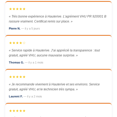
★★★★★
« Très bonne expérience à Hauterive. L’agrément VHU PR 920001 B
rassure vraiment. Certificat remis sur place. »
Pierre N.
— il y a 5 jours
★★★★☆
« Service rapide à Hauterive. J’ai apprécié la transparence : tout
gratuit, agréé VHU, aucune mauvaise surprise. »
Thomas G.
— il y a 1 mois
★★★★★
« Je recommande vivement à Hauterive et ses environs. Service
gratuit, agréé VHU, et le technicien très sympa. »
Laurent F.
— il y a 2 mois
★★★★★