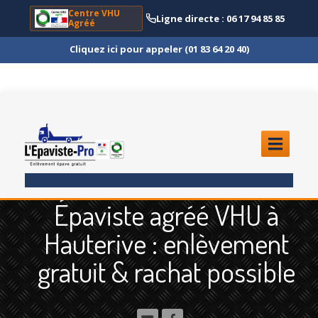
Centre VHU
Ligne directe : 06 17 94 85 85
Agréé
Cliquez ici pour appeler (01 83 64 20 40)
ACCUEIL
Épaviste agréé VHU à
ENLÈVEMENT
ÉPAVE
Hauterive : enlèvement
Quoi
?
gratuit & rachat possible
Scooter
et Moto
Camion
et Poids Lourd