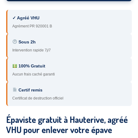
78
– Yvelines
✓ Agréé VHU
92
– Hauts-de-Seine
Agrément PR 920001 B
93
– Seine-Saint-Denis
Sous 2h
94
– Val-de-Marne
Intervention rapide 7j/7
95
– Val d’Oise
100% Gratuit
91
– Essonne
Aucun frais caché garanti
89
– Yonne
Certif remis
60
– Oise
Certificat de destruction officiel
51
– Marne
Épaviste gratuit à Hauterive, agréé
45
– Loiret
VHU pour enlever votre épave
28
– Eure-et-Loir