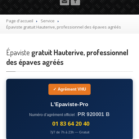
Utilitaire
Démolisseur
agrée VHU gratuit
Page d'accueil
Service
Épaviste
gratuit Hauterive, professionnel des épaves agréés
Mettre
à la casse sa voiture
Dépollution
de véhicule hors d’usage gratuit
Épaviste
gratuit Hauterive, professionnel
Recyclage
voiture usagée gratuit
des épaves agréés
Destruction
de voiture agréé
Epaviste
Gratuit
✓ Agrément VHU
Rachat
voiture accidentée
L’Epaviste-Pro
Où
?
PR 920001 B
Numéro d’agrément officiel :
75
– Paris
01 83 64 20 40
7j/7 de 7h à 23h — Gratuit
77
– Seine-et-Marne