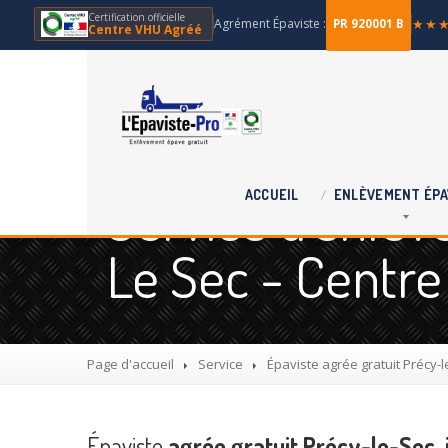
Certification officielle
Agrément Épaviste :
★★
PR 920001 B
Centre VHU Agréé
Service d'enlèv
ACCUEIL
ENLÈVEMENT
ÉPA
Le Sec - Centr
Page d'accueil
Service
Épaviste
agrée gratuit Précy-
Épaviste
agrée gratuit Précy-le-Sec, 