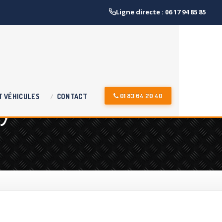
Ligne directe : 06 17 94 85 85
cy
01 83 64 20 40
T
VÉHICULES
CONTACT