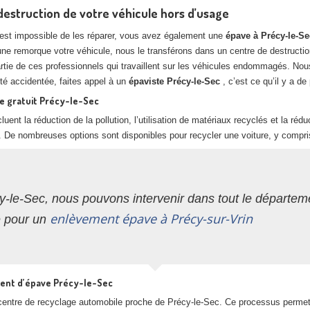
estruction de votre véhicule hors d’usage
il est impossible de les réparer, vous avez également une
épave à Précy-le-S
’une remorque votre véhicule, nous le transférons dans un centre de destruct
artie de ces professionnels qui travaillent sur les véhicules endommagés. N
a été accidentée, faites appel à un
épaviste Précy-le-Sec
, c’est ce qu’il y a d
te gratuit Précy-le-Sec
luent la réduction de la pollution, l’utilisation de matériaux recyclés et la ré
. De nombreuses options sont disponibles pour recycler une voiture, y compri
y-le-Sec, nous pouvons intervenir dans tout le départem
enlèvement épave à Précy-sur-Vrin
e pour un
ment d’épave Précy-le-Sec
n centre de recyclage automobile proche de Précy-le-Sec. Ce processus perme