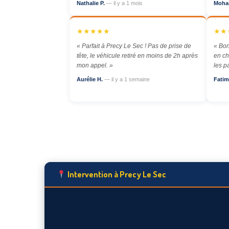
Nathalie P.
— il y a 1 mois
Moha
★★★★★
★★
« Parfait à Precy Le Sec ! Pas de prise de
« Bon
tête, le véhicule retiré en moins de 2h après
en ch
mon appel. »
les p
Aurélie H.
— il y a 1 semaine
Fatim
Intervention à Precy Le Sec