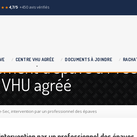
★★★
4,7/5
· +450 avis vérifiés
ement d'épave à Pre
VE
CENTRE
VHU AGRÉE
DOCUMENTS
À JOINDRE
RACHA
e VHU agréé
le-Sec, intervention par un professionnel des épaves
intervention par un professionnel des épaves