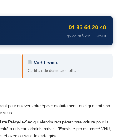
01 83 64 20 40
7j/7 de 7h à 23h — Gratuit
Certif remis
Certificat de destruction officiel
ent pour enlever votre épave gratuitement, quel que soit son
r vous.
iste Précy-le-Sec
qui viendra récupérer votre voiture pour la
rmité au niveau administrative. L’Epaviste-pro est agréé VHU,
t et avec ou sans la carte grise.