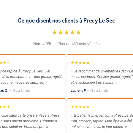
Ce que disent nos clients à Precy Le Sec
★★★★★
Note 4.9/5 — Plus de 450 avis vérifiés
★★☆
★★★★★
vice rapide à Precy Le Sec. J’ai
« Je recommande vivement à Precy L
cié la transparence : tout gratuit, agréé
et ses environs. Service gratuit, agréé
aucune mauvaise surprise. »
et le technicien très sympa. »
as G.
— il y a 1 mois
Laurent F.
— il y a 2 mois
★★★
★★★★★
icule sans carte grise enlevé à Precy
« Excellente intervention à Precy Le S
c sans aucun problème. L’équipe a
Poli, efficace, rapide. Mon épave a été
é une solution. Vraiment pro. »
enlevée avant midi le jour même. »