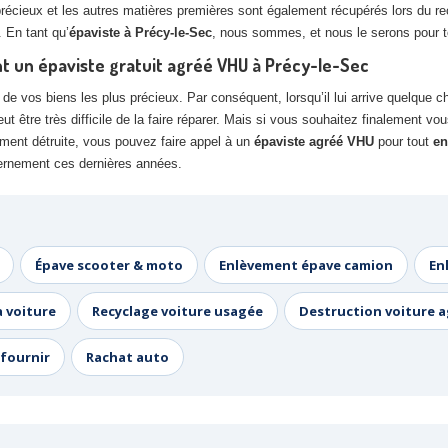
précieux et les autres matières premières sont également récupérés lors du rec
. En tant qu’
épaviste à Précy-le-Sec
, nous sommes, et nous le serons pour to
ant un épaviste gratuit agréé VHU à Précy-le-Sec
e vos biens les plus précieux. Par conséquent, lorsqu’il lui arrive quelque cho
 être très difficile de la faire réparer. Mais si vous souhaitez finalement v
ement détruite, vous pouvez faire appel à un
épaviste agréé VHU
pour tout
en
uvernement ces dernières années.
Épave scooter & moto
Enlèvement épave camion
En
a voiture
Recyclage voiture usagée
Destruction voiture 
fournir
Rachat auto