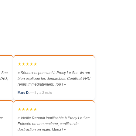
★★★★★
e Sec
« Sérieux et ponctuel à Precy Le Sec. Ils ont
 VHU,
bien expliqué les démarches. Certificat VHU
remis immédiatement. Top ! »
Marc D.
— il y a 2 mois
★★★★★
ec.
« Vieille Renault inutilisable à Precy Le Sec.
Enlevée en une matinée, certificat de
destruction en main. Merci ! »