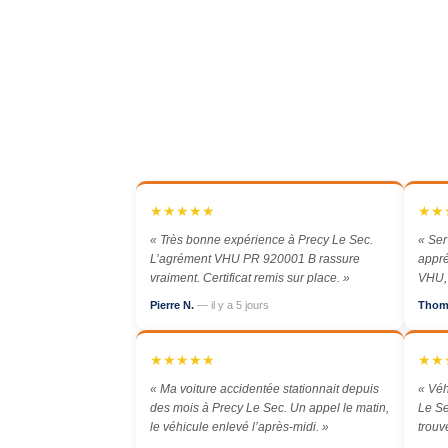
★★★★★
★★
« Très bonne expérience à Precy Le Sec.
« Ser
L’agrément VHU PR 920001 B rassure
appré
vraiment. Certificat remis sur place. »
VHU, 
Pierre N.
— il y a 5 jours
Thom
★★★★★
★★
« Ma voiture accidentée stationnait depuis
« Véh
des mois à Precy Le Sec. Un appel le matin,
Le Se
le véhicule enlevé l’après-midi. »
trouv