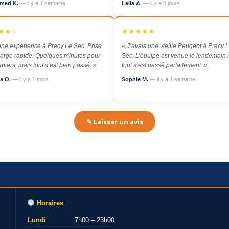
med K.
— il y a 1 semaine
Leila A.
— il y a 3 jours
★★☆
★★★★★
ne expérience à Precy Le Sec. Prise
« J’avais une vieille Peugeot à Precy 
arge rapide. Quelques minutes pour
Sec. L’équipe est venue le lendemain 
apiers, mais tout s’est bien passé. »
tout s’est passé parfaitement. »
a O.
— il y a 1 mois
Sophie M.
— il y a 1 semaine
✎ Laisser un avis
Horaires
Lundi
7h00 – 23h00