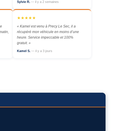
Sylvie R.
— il y a 2 semaines
★★★★★
Le
« Kamel est venu à Precy Le Sec, il a
matin,
récupéré mon véhicule en moins d’une
heure. Service impeccable et 100%
gratuit. »
Kamel S.
— il y a 3 jours