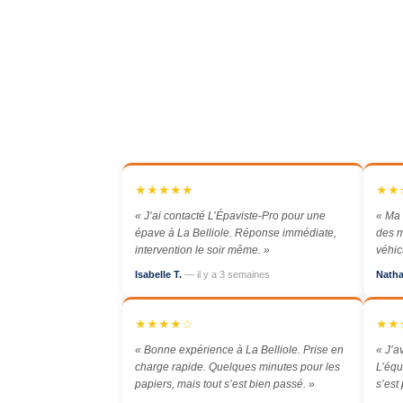
★★★★★
★★
« J’ai contacté L’Épaviste-Pro pour une
« Ma 
épave à La Belliole. Réponse immédiate,
des m
intervention le soir même. »
véhic
Isabelle T.
— il y a 3 semaines
Natha
★★★★☆
★★
« Bonne expérience à La Belliole. Prise en
« J’a
charge rapide. Quelques minutes pour les
L’équ
papiers, mais tout s’est bien passé. »
s’est