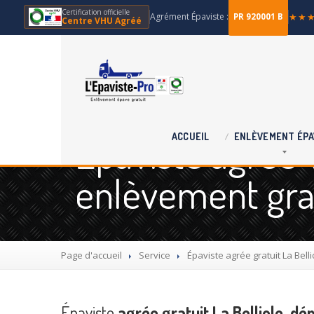
Certification officielle
Agrément Épaviste :
★★
PR 920001 B
Centre VHU Agréé
Épaviste agréé V
ACCUEIL
ENLÈVEMENT
ÉPA
enlèvement grat
Page d'accueil
Service
Épaviste
agrée gratuit La Bell
Épaviste
agrée gratuit La Belliole, dé