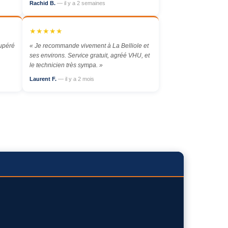
Rachid B.
— il y a 2 semaines
★★★★★
cupéré
« Je recommande vivement à La Belliole et
ses environs. Service gratuit, agréé VHU, et
le technicien très sympa. »
Laurent F.
— il y a 2 mois