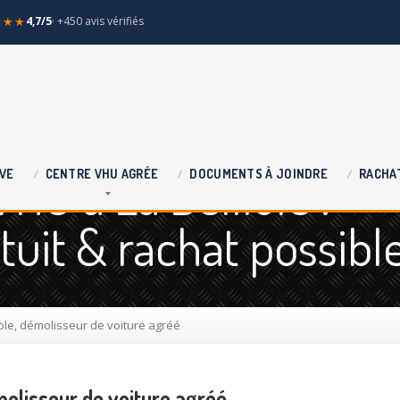
★★★
4,7/5
· +450 avis vérifiés
HU à La Belliole :
VE
CENTRE
VHU AGRÉE
DOCUMENTS
À JOINDRE
RACHA
uit & rachat possibl
iole, démolisseur de voiture agréé
molisseur de voiture agréé