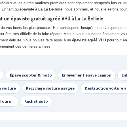
précieux et les autres matières premières sont également récupérés lors du rec
. En tant qu’
épaviste à La La Belliole
, nous sommes, et nous le serons pour t
t un épaviste gratuit agréé VHU à La La Belliole
e vos biens les plus précieux. Par conséquent, lorsqu’il lui arrive quelque cho
 être très difficile de la faire réparer. Mais si vous souhaitez finalement v
ement détruite, vous pouvez faire appel à un
épaviste agréé VHU
pour tout
en
uvernement ces dernières années.
Épave scooter & moto
Enlèvement épave camion
En
a voiture
Recyclage voiture usagée
Destruction voiture 
fournir
Rachat auto