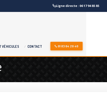
Ligne directe : 06 17 94 85 85
01 83 64 20 40
T
VÉHICULES
CONTACT
e