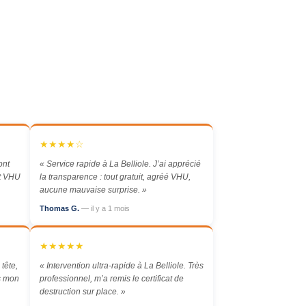
★★★★☆
ont
« Service rapide à La Belliole. J’ai apprécié
at VHU
la transparence : tout gratuit, agréé VHU,
aucune mauvaise surprise. »
Thomas G.
— il y a 1 mois
★★★★★
 tête,
« Intervention ultra-rapide à La Belliole. Très
ès mon
professionnel, m’a remis le certificat de
destruction sur place. »