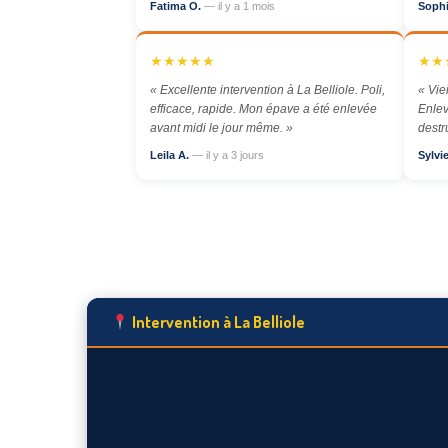
Fatima O.
— il y a 1 mois
Soph
★★★★★
★★
« Excellente intervention à La Belliole. Poli,
« Vie
efficace, rapide. Mon épave a été enlevée
Enlev
avant midi le jour même. »
destr
Leila A.
— il y a 3 jours
Sylvi
Intervention à La Belliole