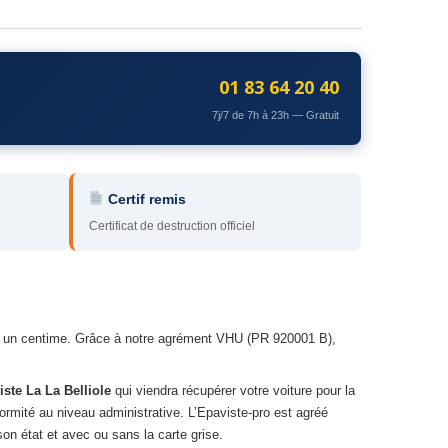
01 83 64 20 40
7j/7 de 7h à 23h — Gratuit
Certif remis
Certificat de destruction officiel
er un centime. Grâce à notre agrément VHU (PR 920001 B),
iste La La Belliole
qui viendra récupérer votre voiture pour la
ormité au niveau administrative. L’Epaviste-pro est agréé
on état et avec ou sans la carte grise.