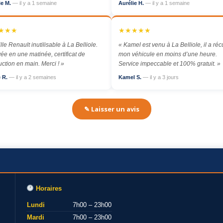
ie M.
— il y a 1 semaine
Aurélie H.
— il y a 1 semaine
★★★
★★★★★
ille Renault inutilisable à La Belliole.
« Kamel est venu à La Belliole, il a ré
ée en une matinée, certificat de
mon véhicule en moins d’une heure.
uction en main. Merci ! »
Service impeccable et 100% gratuit. »
e R.
— il y a 2 semaines
Kamel S.
— il y a 3 jours
✎ Laisser un avis
Horaires
Lundi
7h00 – 23h00
Mardi
7h00 – 23h00