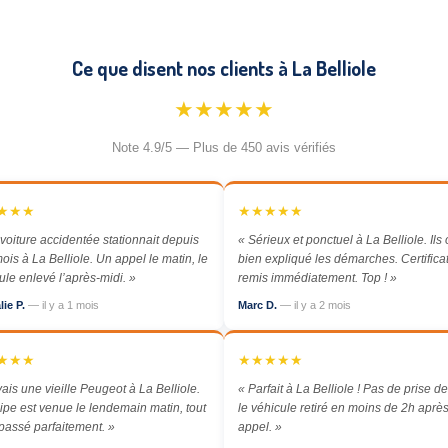
Ce que disent nos clients à La Belliole
★★★★★
Note 4.9/5 — Plus de 450 avis vérifiés
★★★
★★★★★
voiture accidentée stationnait depuis
« Sérieux et ponctuel à La Belliole. Ils 
ois à La Belliole. Un appel le matin, le
bien expliqué les démarches. Certific
ule enlevé l’après-midi. »
remis immédiatement. Top ! »
lie P.
— il y a 1 mois
Marc D.
— il y a 2 mois
★★★
★★★★★
vais une vieille Peugeot à La Belliole.
« Parfait à La Belliole ! Pas de prise de
ipe est venue le lendemain matin, tout
le véhicule retiré en moins de 2h apr
 passé parfaitement. »
appel. »