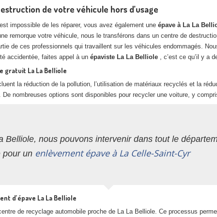
destruction de votre véhicule hors d’usage
il est impossible de les réparer, vous avez également une
épave à La La Belli
’une remorque votre véhicule, nous le transférons dans un centre de destruct
artie de ces professionnels qui travaillent sur les véhicules endommagés. N
a été accidentée, faites appel à un
épaviste La La Belliole
, c’est ce qu’il y a 
 gratuit La La Belliole
luent la réduction de la pollution, l’utilisation de matériaux recyclés et la ré
. De nombreuses options sont disponibles pour recycler une voiture, y compri
 Belliole, nous pouvons intervenir dans tout le départe
enlèvement épave à La Celle-Saint-Cyr
e pour un
nt d’épave La La Belliole
n centre de recyclage automobile proche de La La Belliole. Ce processus perm