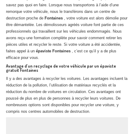
Centre
agréé VHU 94 : casse auto avec destruction
savez pas quoi en faire. Lorsque nous transportons à l’aide d’une
remorque votre véhicule, nous le transférons dans un centre de
Centre
agréé VHU 95 : casse auto avec destruction
destruction proche de
Fontaines
, votre voiture est alors démolie pour
être démantelée. Les démolisseurs agréés voiture font partie de ces
DOCUMENTS
À JOINDRE
professionnels qui travaillent sur les véhicules endommagés. Nous
avons reçu une formation complète pour savoir comment retirer les
RACHAT
VÉHICULES
pièces utiles et recycler le reste. Si votre voiture a été accidentée,
faites appel à un
épaviste Fontaines
, c’est ce qu’il y a de plus
CONTACT
efficace pour vous.
Avantage d’un recyclage de votre véhicule par un épaviste
gratuit Fontaines
01 83 64 20 40
Il y a des avantages à recycler les voitures. Les avantages incluent la
réduction de la pollution, l’utilisation de matériaux recyclés et la
réduction du nombre de voitures en circulation. Ces avantages ont
poussé de plus en plus de personnes à recycler leurs voitures. De
nombreuses options sont disponibles pour recycler une voiture, y
compris nos centres automobiles de destruction.