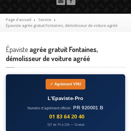
Utilitaire
Démolisseur
agrée VHU gratuit
Page d'accueil
Service
Épaviste
agrée gratuit Fontaines, démolisseur de voiture agréé
Mettre
à la casse sa voiture
Dépollution
de véhicule hors d’usage gratuit
Épaviste
agrée gratuit Fontaines,
Recyclage
voiture usagée gratuit
démolisseur de voiture agréé
Destruction
de voiture agréé
Epaviste
Gratuit
✓ Agrément VHU
Rachat
voiture accidentée
L’Epaviste-Pro
Où
?
PR 920001 B
Numéro d’agrément officiel :
75
– Paris
01 83 64 20 40
7j/7 de 7h à 23h — Gratuit
77
– Seine-et-Marne