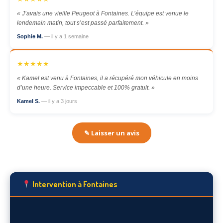
« J’avais une vieille Peugeot à Fontaines. L’équipe est venue le
lendemain matin, tout s’est passé parfaitement. »
Sophie M.
— il y a 1 semaine
★★★★★
« Kamel est venu à Fontaines, il a récupéré mon véhicule en moins
d’une heure. Service impeccable et 100% gratuit. »
Kamel S.
— il y a 3 jours
✎ Laisser un avis
Intervention à Fontaines