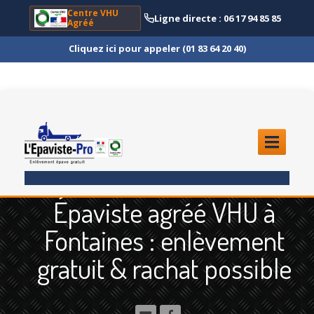
Centre VHU
Ligne directe : 06 17 94 85 85
Agréé
Cliquez ici pour appeler (01 83 64 20 40)
ACCUEIL
Épaviste agréé VHU à
ENLÈVEMENT
ÉPAVE
Fontaines : enlèvement
Quoi
?
gratuit & rachat possible
Scooter
et Moto
Camion
et Poids Lourd