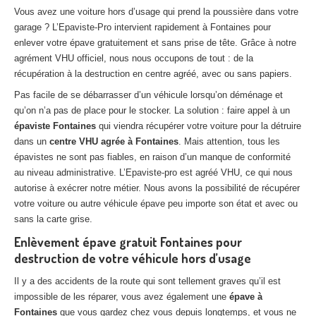
27
– Eure
Vous avez une voiture hors d’usage qui prend la poussière dans votre
garage ? L’Epaviste-Pro intervient rapidement à Fontaines pour
10
– Aube
enlever votre épave gratuitement et sans prise de tête. Grâce à notre
agrément VHU officiel, nous nous occupons de tout : de la
02
– Aisne
récupération à la destruction en centre agréé, avec ou sans papiers.
Pas facile de se débarrasser d’un véhicule lorsqu’on déménage et
Tous
les secteurs
qu’on n’a pas de place pour le stocker. La solution : faire appel à un
épaviste Fontaines
qui viendra récupérer votre voiture pour la détruire
CENTRE
VHU AGRÉE
dans un
centre VHU agrée à Fontaines
. Mais attention, tous les
épavistes ne sont pas fiables, en raison d’un manque de conformité
Centre
agréé VHU Paris 75 : casse auto avec destruction
au niveau administrative. L’Epaviste-pro est agréé VHU, ce qui nous
Centre
agréé VHU 77 : casse auto avec destruction
autorise à exécrer notre métier. Nous avons la possibilité de récupérer
votre voiture ou autre véhicule épave peu importe son état et avec ou
Centre
agréé VHU 78 : casse auto avec destruction
sans la carte grise.
Enlèvement épave gratuit Fontaines pour
Centre
agréé VHU 91 : casse auto avec destruction
destruction de votre véhicule hors d’usage
Centre
agréé VHU 92 : casse auto avec destruction
Il y a des accidents de la route qui sont tellement graves qu’il est
impossible de les réparer, vous avez également une
épave à
Centre
agréé VHU 93 : casse auto avec destruction
Fontaines
que vous gardez chez vous depuis longtemps, et vous ne