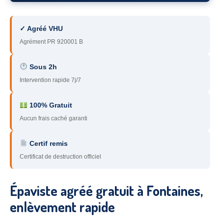
78
– Yvelines
✓ Agréé VHU
92
– Hauts-de-Seine
Agrément PR 920001 B
93
– Seine-Saint-Denis
Sous 2h
94
– Val-de-Marne
Intervention rapide 7j/7
95
– Val d’Oise
100% Gratuit
91
– Essonne
Aucun frais caché garanti
89
– Yonne
Certif remis
60
– Oise
Certificat de destruction officiel
51
– Marne
Épaviste agréé gratuit à Fontaines,
45
– Loiret
enlèvement rapide
28
– Eure-et-Loir