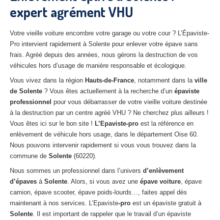
expert agrément VHU
27
– Eure
10
– Aube
Votre vieille voiture encombre votre garage ou votre cour ? L’Épaviste-
Pro intervient rapidement à Solente pour enlever votre épave sans
02
– Aisne
frais. Agréé depuis des années, nous gérons la destruction de vos
véhicules hors d’usage de manière responsable et écologique.
Tous
les secteurs
Vous vivez dans la région
Hauts-de-France
, notamment dans la
ville
CENTRE
VHU AGRÉE
de Solente
? Vous êtes actuellement à la recherche d’un
épaviste
professionnel
pour vous débarrasser de votre vieille voiture destinée
Centre
agréé VHU Paris 75 : casse auto avec destruction
à la destruction par un centre agréé VHU ? Ne cherchez plus ailleurs !
Vous êtes ici sur le bon site !
L’Epaviste-pro
est la référence en
Centre
agréé VHU 77 : casse auto avec destruction
enlèvement de véhicule hors usage, dans le département Oise 60.
Nous pouvons intervenir rapidement si vous vous trouvez dans la
Centre
agréé VHU 78 : casse auto avec destruction
commune de
Solente
(60220).
Centre
agréé VHU 91 : casse auto avec destruction
Nous sommes un professionnel dans l’univers
d’enlèvement
d’épaves
à
Solente
. Alors, si vous avez une
épave voiture
, épave
Centre
agréé VHU 92 : casse auto avec destruction
camion, épave scooter, épave poids-lourds…, faites appel dès
maintenant à nos services. L’Epaviste
-pro
est un épaviste gratuit à
Centre
agréé VHU 93 : casse auto avec destruction
Solente
. Il est important de rappeler que le travail d’un épaviste