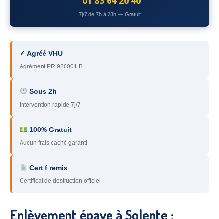
01 83 64 20 40
78
– Yvelines
7j/7 de 7h à 23h — Gratuit
92
– Hauts-de-Seine
93
– Seine-Saint-Denis
✓ Agréé VHU
Agrément PR 920001 B
94
– Val-de-Marne
95
– Val d’Oise
Sous 2h
Intervention rapide 7j/7
91
– Essonne
89
– Yonne
100% Gratuit
Aucun frais caché garanti
60
– Oise
Certif remis
51
– Marne
Certificat de destruction officiel
45
– Loiret
28
– Eure-et-Loir
Enlèvement épave à Solente :