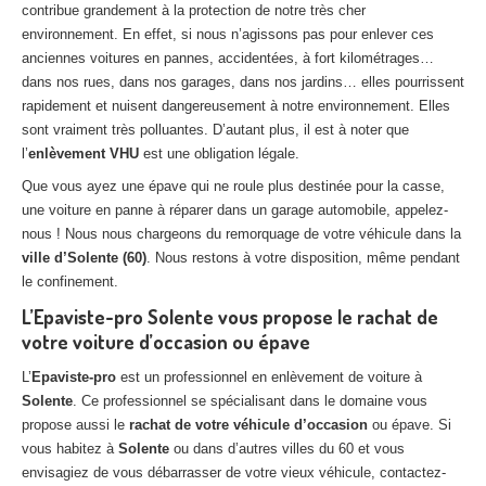
contribue grandement à la protection de notre très cher
Centre
agréé VHU 94 : casse auto avec destruction
environnement. En effet, si nous n’agissons pas pour enlever ces
anciennes voitures en pannes, accidentées, à fort kilométrages…
Centre
agréé VHU 95 : casse auto avec destruction
dans nos rues, dans nos garages, dans nos jardins… elles pourrissent
rapidement et nuisent dangereusement à notre environnement. Elles
DOCUMENTS
À JOINDRE
sont vraiment très polluantes. D’autant plus, il est à noter que
RACHAT
VÉHICULES
l’
enlèvement VHU
est une obligation légale.
Que vous ayez une épave qui ne roule plus destinée pour la casse,
CONTACT
une voiture en panne à réparer dans un garage automobile, appelez-
nous ! Nous nous chargeons du remorquage de votre véhicule dans la
01 83 64 20 40
ville d’Solente (60)
. Nous restons à votre disposition, même pendant
le confinement.
L’Epaviste-pro Solente vous propose le rachat de
votre voiture d’occasion ou épave
L’
Epaviste-pro
est un professionnel en enlèvement de voiture à
Solente
. Ce professionnel se spécialisant dans le domaine vous
propose aussi le
rachat de votre véhicule d’occasion
ou épave. Si
vous habitez à
Solente
ou dans d’autres villes du 60 et vous
envisagiez de vous débarrasser de votre vieux véhicule, contactez-