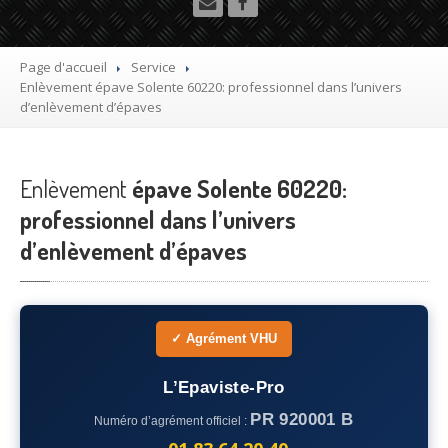
Utilitaire
Démolisseur
agrée VHU gratuit
Page d'accueil
Service
Enlèvement
épave Solente 60220: professionnel dans l’univers
Mettre
à la casse sa voiture
d’enlèvement d’épaves
Dépollution
de véhicule hors d’usage gratuit
Enlèvement
Recyclage
épave Solente 60220:
voiture usagée gratuit
professionnel dans l’univers
Destruction
de voiture agréé
d’enlèvement d’épaves
Epaviste
Gratuit
Rachat
voiture accidentée
✓ Agrément VHU
Où
?
L’Epaviste-Pro
75
– Paris
PR 920001 B
Numéro d’agrément officiel :
77
– Seine-et-Marne