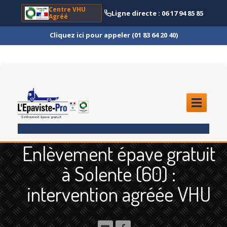
Centre VHU
Ligne directe : 06 17 94 85 85
Agréé
Cliquez ici pour appeler (01 83 64 20 40)
ACCUEIL
Enlèvement épave gratuit
ENLÈVEMENT
ÉPAVE
à Solente (60) :
Quoi
?
intervention agréée VHU
Scooter
et Moto
Camion
et Poids Lourd