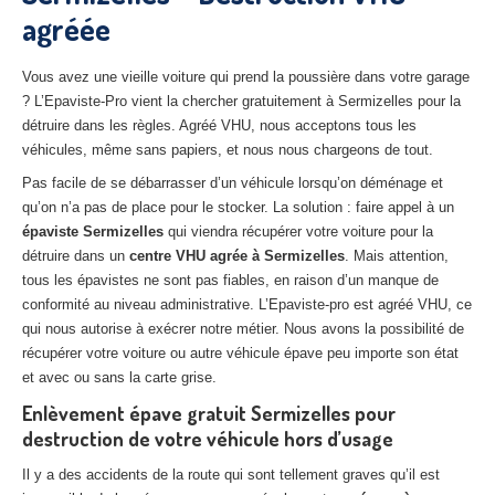
agréée
27
– Eure
10
– Aube
Vous avez une vieille voiture qui prend la poussière dans votre garage
? L’Epaviste-Pro vient la chercher gratuitement à Sermizelles pour la
02
– Aisne
détruire dans les règles. Agréé VHU, nous acceptons tous les
véhicules, même sans papiers, et nous nous chargeons de tout.
Tous
les secteurs
Pas facile de se débarrasser d’un véhicule lorsqu’on déménage et
CENTRE
VHU AGRÉE
qu’on n’a pas de place pour le stocker. La solution : faire appel à un
épaviste Sermizelles
qui viendra récupérer votre voiture pour la
Centre
agréé VHU Paris 75 : casse auto avec destruction
détruire dans un
centre VHU agrée à Sermizelles
. Mais attention,
tous les épavistes ne sont pas fiables, en raison d’un manque de
Centre
agréé VHU 77 : casse auto avec destruction
conformité au niveau administrative. L’Epaviste-pro est agréé VHU, ce
qui nous autorise à exécrer notre métier. Nous avons la possibilité de
Centre
agréé VHU 78 : casse auto avec destruction
récupérer votre voiture ou autre véhicule épave peu importe son état
et avec ou sans la carte grise.
Centre
agréé VHU 91 : casse auto avec destruction
Enlèvement épave gratuit Sermizelles pour
Centre
agréé VHU 92 : casse auto avec destruction
destruction de votre véhicule hors d’usage
Centre
agréé VHU 93 : casse auto avec destruction
Il y a des accidents de la route qui sont tellement graves qu’il est