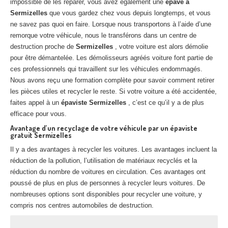
impossible de les réparer, vous avez également une
épave à
Centre
agréé VHU 94 : casse auto avec destruction
Sermizelles
que vous gardez chez vous depuis longtemps, et vous
ne savez pas quoi en faire. Lorsque nous transportons à l’aide d’une
Centre
agréé VHU 95 : casse auto avec destruction
remorque votre véhicule, nous le transférons dans un centre de
destruction proche de
Sermizelles
, votre voiture est alors démolie
DOCUMENTS
À JOINDRE
pour être démantelée. Les démolisseurs agréés voiture font partie de
ces professionnels qui travaillent sur les véhicules endommagés.
RACHAT
VÉHICULES
Nous avons reçu une formation complète pour savoir comment retirer
CONTACT
les pièces utiles et recycler le reste. Si votre voiture a été accidentée,
faites appel à un
épaviste Sermizelles
, c’est ce qu’il y a de plus
efficace pour vous.
01 83 64 20 40
Avantage d’un recyclage de votre véhicule par un épaviste
gratuit Sermizelles
Il y a des avantages à recycler les voitures. Les avantages incluent la
réduction de la pollution, l’utilisation de matériaux recyclés et la
réduction du nombre de voitures en circulation. Ces avantages ont
poussé de plus en plus de personnes à recycler leurs voitures. De
nombreuses options sont disponibles pour recycler une voiture, y
compris nos centres automobiles de destruction.