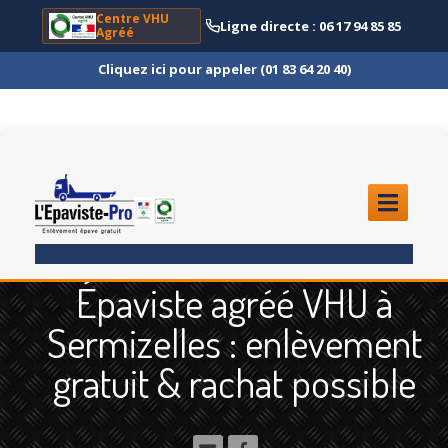
Centre VHU
Ligne directe : 06 17 94 85 85
Agréé
Cliquez ici pour appeler (01 83 64 20 40)
ACCUEIL
Épaviste agréé VHU à
ENLÈVEMENT
ÉPAVE
Sermizelles : enlèvement
Quoi
?
gratuit & rachat possible
Scooter
et Moto
Camion
et Poids Lourd