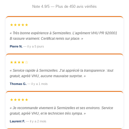
Note 4.9/5 — Plus de 450 avis vérifiés
★★★★★
« Très bonne expérience à Sermizelles. L’agrément VHU PR 920001
B rassure vraiment. Certificat remis sur place. »
Pierre N.
— il y a 5 jours
★★★★☆
« Service rapide à Sermizelles. J’ai apprécié la transparence : tout
gratuit, agréé VHU, aucune mauvaise surprise. »
Thomas G.
— il y a 1 mois
★★★★★
« Je recommande vivement à Sermizelles et ses environs. Service
gratuit, agréé VHU, et le technicien très sympa. »
Laurent F.
— il y a 2 mois