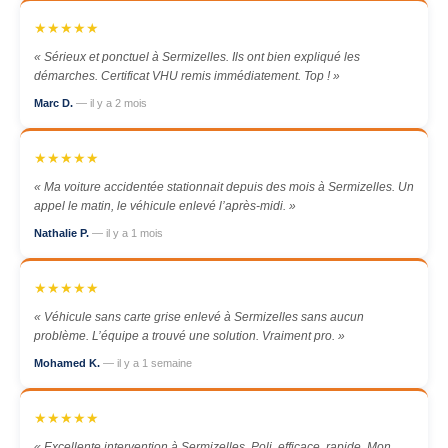
★★★★★
« Sérieux et ponctuel à Sermizelles. Ils ont bien expliqué les
démarches. Certificat VHU remis immédiatement. Top ! »
Marc D.
— il y a 2 mois
★★★★★
« Ma voiture accidentée stationnait depuis des mois à Sermizelles. Un
appel le matin, le véhicule enlevé l’après-midi. »
Nathalie P.
— il y a 1 mois
★★★★★
« Véhicule sans carte grise enlevé à Sermizelles sans aucun
problème. L’équipe a trouvé une solution. Vraiment pro. »
Mohamed K.
— il y a 1 semaine
★★★★★
« Excellente intervention à Sermizelles. Poli, efficace, rapide. Mon