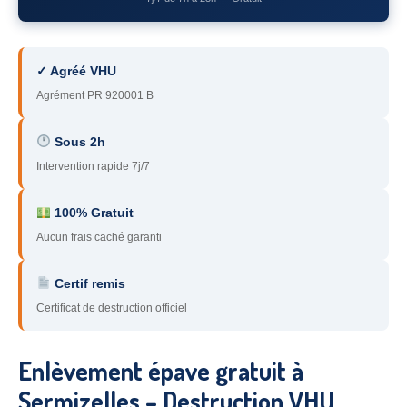
78
– Yvelines
92
– Hauts-de-Seine
✓ Agréé VHU
93
– Seine-Saint-Denis
Agrément PR 920001 B
94
– Val-de-Marne
Sous 2h
Intervention rapide 7j/7
95
– Val d’Oise
91
– Essonne
100% Gratuit
Aucun frais caché garanti
89
– Yonne
60
– Oise
Certif remis
Certificat de destruction officiel
51
– Marne
45
– Loiret
Enlèvement épave gratuit à
28
– Eure-et-Loir
Sermizelles – Destruction VHU