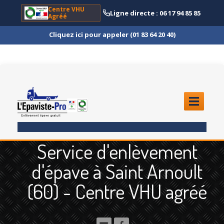
Centre VHU
Ligne directe : 06 17 94 85 85
Agréé
Cliquez ici pour appeler (01 83 64 20 40)
ACCUEIL
Service d'enlèvement
ENLÈVEMENT
ÉPAVE
d'épave à Saint Arnoult
Quoi
?
(60) - Centre VHU agréé
Scooter
et Moto
Camion
et Poids Lourd