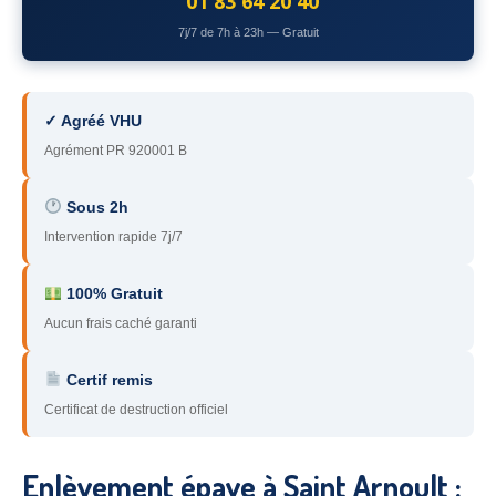
01 83 64 20 40
78
– Yvelines
7j/7 de 7h à 23h — Gratuit
92
– Hauts-de-Seine
93
– Seine-Saint-Denis
✓ Agréé VHU
Agrément PR 920001 B
94
– Val-de-Marne
95
– Val d’Oise
Sous 2h
Intervention rapide 7j/7
91
– Essonne
89
– Yonne
100% Gratuit
Aucun frais caché garanti
60
– Oise
Certif remis
51
– Marne
Certificat de destruction officiel
45
– Loiret
28
– Eure-et-Loir
Enlèvement épave à Saint Arnoult :