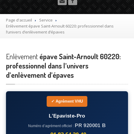
Utilitaire
Démolisseur
agrée VHU gratuit
Page d'accueil
Service
Enlèvement
épave Saint-Arnoult 60220: professionnel dans
Mettre
à la casse sa voiture
l’univers d’enlèvement d’épaves
Dépollution
de véhicule hors d’usage gratuit
Enlèvement
Recyclage
épave Saint-Arnoult 60220:
voiture usagée gratuit
professionnel dans l’univers
Destruction
de voiture agréé
d’enlèvement d’épaves
Epaviste
Gratuit
Rachat
voiture accidentée
✓ Agrément VHU
Où
?
L’Epaviste-Pro
75
– Paris
PR 920001 B
Numéro d’agrément officiel :
77
– Seine-et-Marne