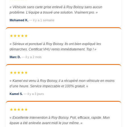
« Véhicule sans carte grise enlevé à Roy Boissy sans aucun
problème. L’équipe a trouvé une solution. Vraiment pro. »
Mohamed K.
— il y a 1 semaine
★★★★★
« Sérieux et ponctuel à Roy Boissy. Ils ont bien expliqué les
démarches. Certificat VHU remis immédiatement. Top ! »
Marc D.
— il y a 2 mois
★★★★★
« Kamel est venu à Roy Boissy, il a récupéré mon véhicule en moins
d’une heure. Service impeccable et 100% gratuit. »
Kamel S.
— il y a 3 jours
★★★★★
« Excellente intervention à Roy Boissy. Poli, efficace, rapide. Mon
épave a été enlevée avant midi le jour même. »