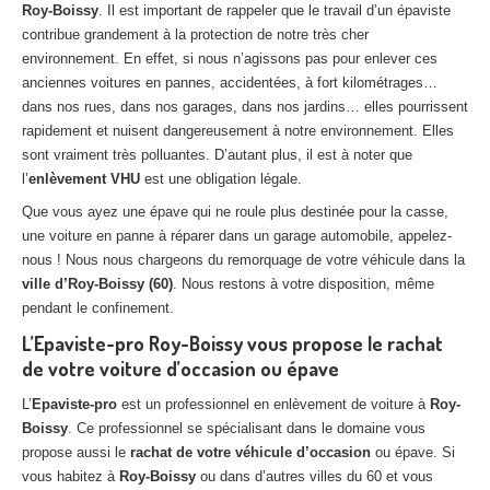
Roy-Boissy
. Il est important de rappeler que le travail d’un épaviste
Centre
agréé VHU 94 : casse auto avec destruction
contribue grandement à la protection de notre très cher
environnement. En effet, si nous n’agissons pas pour enlever ces
Centre
agréé VHU 95 : casse auto avec destruction
anciennes voitures en pannes, accidentées, à fort kilométrages…
dans nos rues, dans nos garages, dans nos jardins… elles pourrissent
DOCUMENTS
À JOINDRE
rapidement et nuisent dangereusement à notre environnement. Elles
RACHAT
VÉHICULES
sont vraiment très polluantes. D’autant plus, il est à noter que
l’
enlèvement VHU
est une obligation légale.
CONTACT
Que vous ayez une épave qui ne roule plus destinée pour la casse,
une voiture en panne à réparer dans un garage automobile, appelez-
01 83 64 20 40
nous ! Nous nous chargeons du remorquage de votre véhicule dans la
ville d’Roy-Boissy (60)
. Nous restons à votre disposition, même
pendant le confinement.
L’Epaviste-pro Roy-Boissy vous propose le rachat
de votre voiture d’occasion ou épave
L’
Epaviste-pro
est un professionnel en enlèvement de voiture à
Roy-
Boissy
. Ce professionnel se spécialisant dans le domaine vous
propose aussi le
rachat de votre véhicule d’occasion
ou épave. Si
vous habitez à
Roy-Boissy
ou dans d’autres villes du 60 et vous