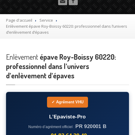
Utilitaire
Démolisseur
agrée VHU gratuit
Page d'accueil
Service
Enlèvement
épave Roy-Boissy 60220: professionnel dans l’univers
Mettre
à la casse sa voiture
d’enlèvement d’épaves
Dépollution
de véhicule hors d’usage gratuit
Enlèvement
Recyclage
épave Roy-Boissy 60220:
voiture usagée gratuit
professionnel dans l’univers
Destruction
de voiture agréé
d’enlèvement d’épaves
Epaviste
Gratuit
Rachat
voiture accidentée
✓ Agrément VHU
Où
?
L’Epaviste-Pro
75
– Paris
PR 920001 B
Numéro d’agrément officiel :
77
– Seine-et-Marne