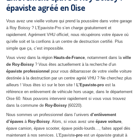
épaviste agréé en Oise
27
– Eure
10
– Aube
Vous avez une vieille voiture qui prend la poussière dans votre garage
à Roy Boissy ? L’Epaviste-Pro s’en charge gratuitement et
02
– Aisne
rapidement. Agrément VHU officiel, nous récupérons votre épave où
qu’elle soit et la confions à un centre de destruction certifié. Plus
Tous
les secteurs
simple que ça, c’est impossible.
CENTRE
VHU AGRÉE
Vous vivez dans la région
Hauts-de-France
, notamment dans la
ville
de Roy-Boissy
? Vous êtes actuellement à la recherche d’un
Centre
agréé VHU Paris 75 : casse auto avec destruction
épaviste professionnel
pour vous débarrasser de votre vieille voiture
destinée à la destruction par un centre agréé VHU ? Ne cherchez plus
Centre
agréé VHU 77 : casse auto avec destruction
ailleurs ! Vous êtes ici sur le bon site !
L’Epaviste-pro
est la
référence en enlèvement de véhicule hors usage, dans le département
Centre
agréé VHU 78 : casse auto avec destruction
Oise 60. Nous pouvons intervenir rapidement si vous vous trouvez
dans la commune de
Roy-Boissy
(60220).
Centre
agréé VHU 91 : casse auto avec destruction
Nous sommes un professionnel dans l’univers
d’enlèvement
Centre
agréé VHU 92 : casse auto avec destruction
d’épaves
à
Roy-Boissy
. Alors, si vous avez une
épave voiture
,
épave camion, épave scooter, épave poids-lourds…, faites appel dès
Centre
agréé VHU 93 : casse auto avec destruction
maintenant à nos services. L’Epaviste
-pro
est un épaviste gratuit à