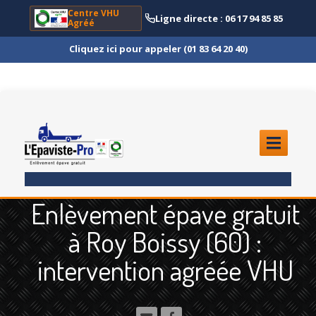
Centre VHU
Ligne directe : 06 17 94 85 85
Agréé
Cliquez ici pour appeler (01 83 64 20 40)
ACCUEIL
Enlèvement épave gratuit
ENLÈVEMENT
ÉPAVE
à Roy Boissy (60) :
Quoi
?
intervention agréée VHU
Scooter
et Moto
Camion
et Poids Lourd