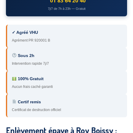
01 83 64 20 40
78
– Yvelines
7j/7 de 7h à 23h — Gratuit
92
– Hauts-de-Seine
93
– Seine-Saint-Denis
✓ Agréé VHU
Agrément PR 920001 B
94
– Val-de-Marne
95
– Val d’Oise
Sous 2h
Intervention rapide 7j/7
91
– Essonne
89
– Yonne
100% Gratuit
Aucun frais caché garanti
60
– Oise
Certif remis
51
– Marne
Certificat de destruction officiel
45
– Loiret
28
– Eure-et-Loir
Enlèvement épave à Roy Boissy :