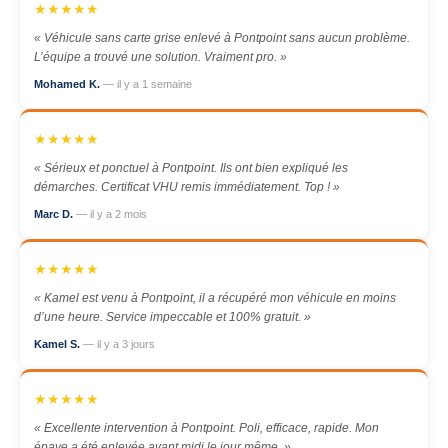
★★★★★
« Véhicule sans carte grise enlevé à Pontpoint sans aucun problème.
L’équipe a trouvé une solution. Vraiment pro. »
Mohamed K.
— il y a 1 semaine
★★★★★
« Sérieux et ponctuel à Pontpoint. Ils ont bien expliqué les
démarches. Certificat VHU remis immédiatement. Top ! »
Marc D.
— il y a 2 mois
★★★★★
« Kamel est venu à Pontpoint, il a récupéré mon véhicule en moins
d’une heure. Service impeccable et 100% gratuit. »
Kamel S.
— il y a 3 jours
★★★★★
« Excellente intervention à Pontpoint. Poli, efficace, rapide. Mon
épave a été enlevée avant midi le jour même. »