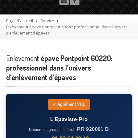
Utilitaire
Démolisseur
agrée VHU gratuit
Page d'accueil
Service
Enlèvement
épave Pontpoint 60220: professionnel dans l’univers
Mettre
à la casse sa voiture
d’enlèvement d’épaves
Dépollution
de véhicule hors d’usage gratuit
Enlèvement
Recyclage
épave Pontpoint 60220:
voiture usagée gratuit
professionnel dans l’univers
Destruction
de voiture agréé
d’enlèvement d’épaves
Epaviste
Gratuit
Rachat
voiture accidentée
✓ Agrément VHU
Où
?
L’Epaviste-Pro
75
– Paris
PR 920001 B
Numéro d’agrément officiel :
77
– Seine-et-Marne