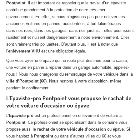
Pontpoint
. Il est important de rappeler que le travail d’un épaviste
Centre
agréé VHU 94 : casse auto avec destruction
contribue grandement à la protection de notre très cher
environnement. En effet, si nous n’agissons pas pour enlever ces
Centre
agréé VHU 95 : casse auto avec destruction
anciennes voitures en pannes, accidentées, à fort kilométrages…
dans nos rues, dans nos garages, dans nos jardins… elles pourrissent
DOCUMENTS
À JOINDRE
rapidement et nuisent dangereusement à notre environnement. Elles
RACHAT
VÉHICULES
sont vraiment très polluantes. D’autant plus, il est à noter que
l’
enlèvement VHU
est une obligation légale.
CONTACT
Que vous ayez une épave qui ne roule plus destinée pour la casse,
une voiture en panne à réparer dans un garage automobile, appelez-
01 83 64 20 40
nous ! Nous nous chargeons du remorquage de votre véhicule dans la
ville d’Pontpoint (60)
. Nous restons à votre disposition, même
pendant le confinement.
L’Epaviste-pro Pontpoint vous propose le rachat de
votre voiture d’occasion ou épave
L’
Epaviste-pro
est un professionnel en enlèvement de voiture à
Pontpoint
. Ce professionnel se spécialisant dans le domaine vous
propose aussi le
rachat de votre véhicule d’occasion
ou épave. Si
vous habitez à
Pontpoint
ou dans d’autres villes du 60 et vous