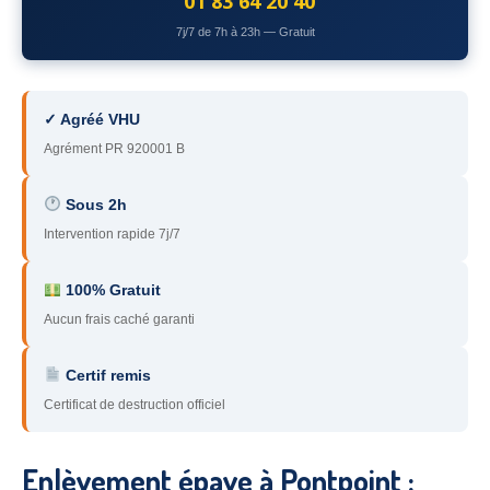
01 83 64 20 40
78
– Yvelines
7j/7 de 7h à 23h — Gratuit
92
– Hauts-de-Seine
93
– Seine-Saint-Denis
✓ Agréé VHU
Agrément PR 920001 B
94
– Val-de-Marne
95
– Val d’Oise
Sous 2h
Intervention rapide 7j/7
91
– Essonne
89
– Yonne
100% Gratuit
Aucun frais caché garanti
60
– Oise
Certif remis
51
– Marne
Certificat de destruction officiel
45
– Loiret
28
– Eure-et-Loir
Enlèvement épave à Pontpoint :