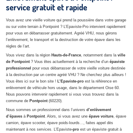
service gratuit et rapide
27
– Eure
10
– Aube
Vous avez une vieille voiture qui prend la poussière dans votre garage
ou sur votre terrain à Pontpoint ? L’Epaviste-Pro intervient rapidement
02
– Aisne
pour vous en débarrasser gratuitement. Agréé VHU, nous gérons
l’enlèvement, le transport et la destruction de votre épave dans les
Tous
les secteurs
règles de l’art.
CENTRE
VHU AGRÉE
Vous vivez dans la région
Hauts-de-France
, notamment dans la
ville
de Pontpoint
? Vous êtes actuellement à la recherche d’un
épaviste
Centre
agréé VHU Paris 75 : casse auto avec destruction
professionnel
pour vous débarrasser de votre vieille voiture destinée
à la destruction par un centre agréé VHU ? Ne cherchez plus ailleurs !
Centre
agréé VHU 77 : casse auto avec destruction
Vous êtes ici sur le bon site !
L’Epaviste-pro
est la référence en
enlèvement de véhicule hors usage, dans le département Oise 60.
Centre
agréé VHU 78 : casse auto avec destruction
Nous pouvons intervenir rapidement si vous vous trouvez dans la
commune de
Pontpoint
(60220).
Centre
agréé VHU 91 : casse auto avec destruction
Nous sommes un professionnel dans l’univers
d’enlèvement
Centre
agréé VHU 92 : casse auto avec destruction
d’épaves
à
Pontpoint
. Alors, si vous avez une
épave voiture
, épave
camion, épave scooter, épave poids-lourds…, faites appel dès
Centre
agréé VHU 93 : casse auto avec destruction
maintenant à nos services. L’Epaviste
-pro
est un épaviste gratuit à