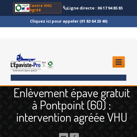
Centre VHU
Ligne directe : 06 17 94 85 85
Agréé
Cliquez ici pour appeler (01 83 64 20 40)
ACCUEIL
Enlèvement épave gratuit
ENLÈVEMENT
ÉPAVE
à Pontpoint (60) :
Quoi
?
intervention agréée VHU
Scooter
et Moto
Camion
et Poids Lourd