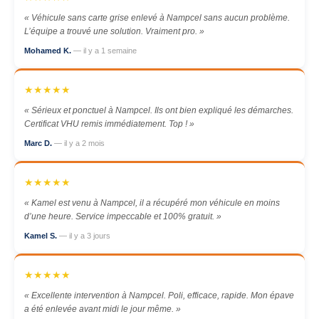
« Véhicule sans carte grise enlevé à Nampcel sans aucun problème.
L’équipe a trouvé une solution. Vraiment pro. »
Mohamed K.
— il y a 1 semaine
★★★★★
« Sérieux et ponctuel à Nampcel. Ils ont bien expliqué les démarches.
Certificat VHU remis immédiatement. Top ! »
Marc D.
— il y a 2 mois
★★★★★
« Kamel est venu à Nampcel, il a récupéré mon véhicule en moins
d’une heure. Service impeccable et 100% gratuit. »
Kamel S.
— il y a 3 jours
★★★★★
« Excellente intervention à Nampcel. Poli, efficace, rapide. Mon épave
a été enlevée avant midi le jour même. »