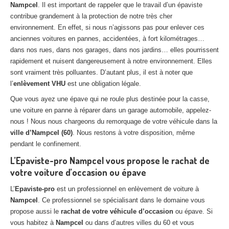
Nampcel
. Il est important de rappeler que le travail d’un épaviste
Centre
agréé VHU 94 : casse auto avec destruction
contribue grandement à la protection de notre très cher
environnement. En effet, si nous n’agissons pas pour enlever ces
Centre
agréé VHU 95 : casse auto avec destruction
anciennes voitures en pannes, accidentées, à fort kilométrages…
dans nos rues, dans nos garages, dans nos jardins… elles pourrissent
DOCUMENTS
À JOINDRE
rapidement et nuisent dangereusement à notre environnement. Elles
RACHAT
VÉHICULES
sont vraiment très polluantes. D’autant plus, il est à noter que
l’
enlèvement VHU
est une obligation légale.
CONTACT
Que vous ayez une épave qui ne roule plus destinée pour la casse,
une voiture en panne à réparer dans un garage automobile, appelez-
01 83 64 20 40
nous ! Nous nous chargeons du remorquage de votre véhicule dans la
ville d’Nampcel (60)
. Nous restons à votre disposition, même
pendant le confinement.
L’Epaviste-pro Nampcel vous propose le rachat de
votre voiture d’occasion ou épave
L’
Epaviste-pro
est un professionnel en enlèvement de voiture à
Nampcel
. Ce professionnel se spécialisant dans le domaine vous
propose aussi le
rachat de votre véhicule d’occasion
ou épave. Si
vous habitez à
Nampcel
ou dans d’autres villes du 60 et vous