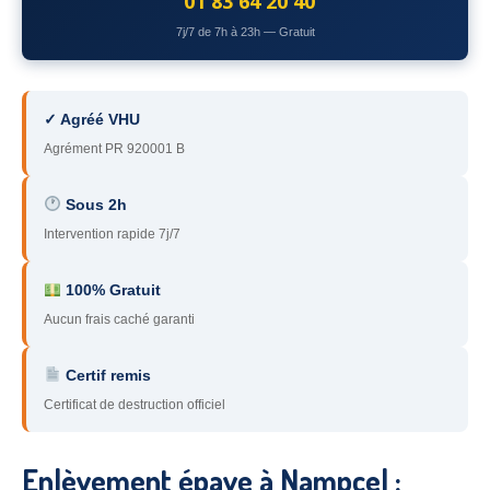
01 83 64 20 40
78
– Yvelines
7j/7 de 7h à 23h — Gratuit
92
– Hauts-de-Seine
93
– Seine-Saint-Denis
✓ Agréé VHU
Agrément PR 920001 B
94
– Val-de-Marne
95
– Val d’Oise
Sous 2h
Intervention rapide 7j/7
91
– Essonne
89
– Yonne
100% Gratuit
Aucun frais caché garanti
60
– Oise
Certif remis
51
– Marne
Certificat de destruction officiel
45
– Loiret
28
– Eure-et-Loir
Enlèvement épave à Nampcel :