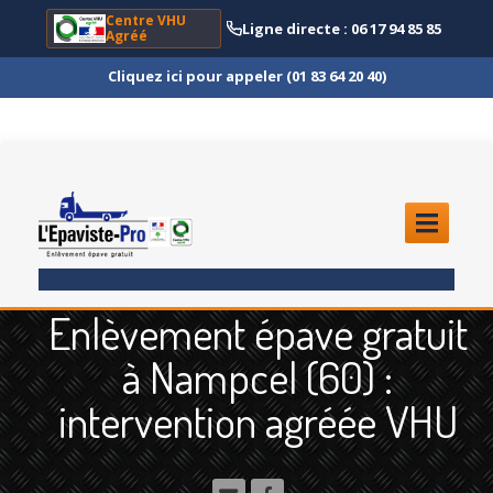
Centre VHU
Ligne directe : 06 17 94 85 85
Agréé
Cliquez ici pour appeler (01 83 64 20 40)
ACCUEIL
Enlèvement épave gratuit
ENLÈVEMENT
ÉPAVE
à Nampcel (60) :
Quoi
?
intervention agréée VHU
Scooter
et Moto
Camion
et Poids Lourd