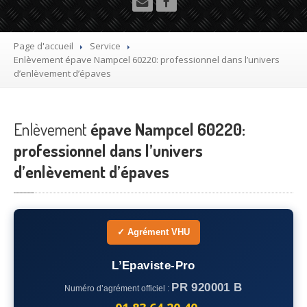
Utilitaire
Démolisseur
agrée VHU gratuit
Page d'accueil
Service
Enlèvement
épave Nampcel 60220: professionnel dans l’univers
Mettre
à la casse sa voiture
d’enlèvement d’épaves
Dépollution
de véhicule hors d’usage gratuit
Enlèvement
Recyclage
épave Nampcel 60220:
voiture usagée gratuit
professionnel dans l’univers
Destruction
de voiture agréé
d’enlèvement d’épaves
Epaviste
Gratuit
Rachat
voiture accidentée
✓ Agrément VHU
Où
?
L’Epaviste-Pro
75
– Paris
PR 920001 B
Numéro d’agrément officiel :
77
– Seine-et-Marne