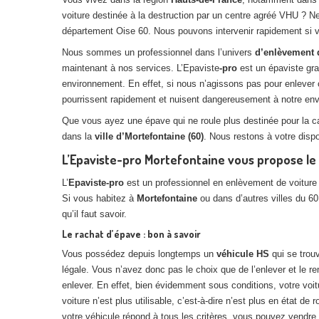
voiture destinée à la destruction par un centre agréé VHU ? Ne 
département Oise 60. Nous pouvons intervenir rapidement si
Nous sommes un professionnel dans l’univers
d’enlèvement 
maintenant à nos services. L’Epaviste
-pro
est un épaviste gra
environnement. En effet, si nous n’agissons pas pour enlever
pourrissent rapidement et nuisent dangereusement à notre envir
Que vous ayez une épave qui ne roule plus destinée pour la 
dans la
ville d’Mortefontaine (60)
. Nous restons à votre disp
L’Epaviste-pro Mortefontaine vous propose le
L’
Epaviste-pro
est un professionnel en enlèvement de voiture
Si vous habitez à
Mortefontaine
ou dans d’autres villes du 6
qu’il faut savoir.
Le rachat d’épave : bon à savoir
Vous possédez depuis longtemps un
véhicule HS
qui se trouv
légale. Vous n’avez donc pas le choix que de l’enlever et le r
enlever. En effet, bien évidemment sous conditions, votre voitur
voiture n’est plus utilisable, c’est-à-dire n’est plus en état de
votre véhicule répond à tous les critères, vous pouvez vendre v