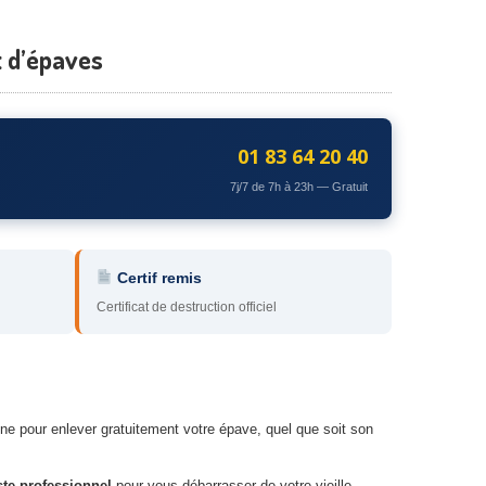
t d’épaves
01 83 64 20 40
7j/7 de 7h à 23h — Gratuit
Certif remis
Certificat de destruction officiel
ine pour enlever gratuitement votre épave, quel que soit son
ste professionnel
pour vous débarrasser de votre vieille