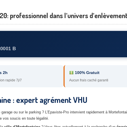
0: professionnel dans l’univers d’enlèvemen
20001 B
s 2h
100% Gratuit
ion rapide 7j/7
Aucun frais caché garanti
ine : expert agrément VHU
e garage ou sur le parking ? L’Epaviste-Pro intervient rapidement à Mortefonta
vos soucis en toute légalité.
 la
ville d’Mortefontaine
? Vous êtes actuellement à la recherche d’un
épavi