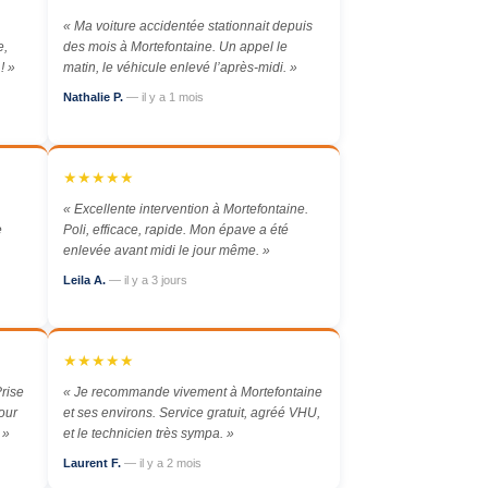
« Ma voiture accidentée stationnait depuis
e,
des mois à Mortefontaine. Un appel le
! »
matin, le véhicule enlevé l’après-midi. »
Nathalie P.
— il y a 1 mois
★★★★★
« Excellente intervention à Mortefontaine.
e
Poli, efficace, rapide. Mon épave a été
enlevée avant midi le jour même. »
Leila A.
— il y a 3 jours
★★★★★
rise
« Je recommande vivement à Mortefontaine
our
et ses environs. Service gratuit, agréé VHU,
 »
et le technicien très sympa. »
Laurent F.
— il y a 2 mois