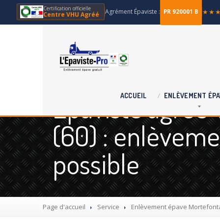
Certification officielle
Agrément Épaviste :
★★
PR 920001 B
Centre VHU Agréé
Épaviste agréé
ACCUEIL
ENLÈVEMENT
ÉPA
(60) : enlèveme
possible
Page d'accueil
Service
Enlèvement
épave Mortefonta