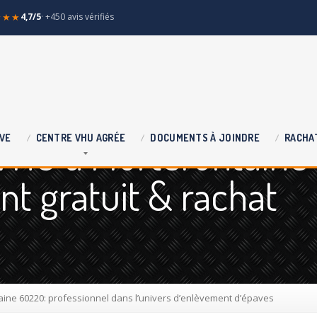
★★★
4,7/5
· +450 avis vérifiés
 VHU à Mortefontaine
VE
CENTRE
VHU AGRÉE
DOCUMENTS
À JOINDRE
RACHA
nt gratuit & rachat
ine 60220: professionnel dans l’univers d’enlèvement d’épaves