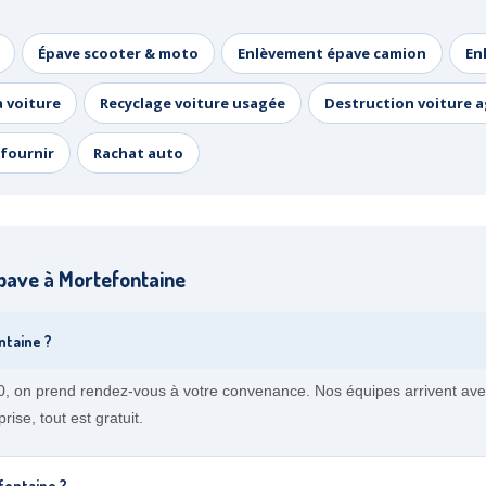
Épave scooter & moto
Enlèvement épave camion
En
a voiture
Recyclage voiture usagée
Destruction voiture 
fournir
Rachat auto
pave à Mortefontaine
ntaine ?
0, on prend rendez-vous à votre convenance. Nos équipes arrivent avec 
ise, tout est gratuit.
fontaine ?