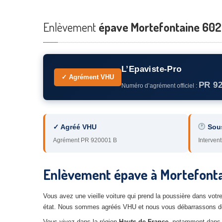
Enlèvement
épave Mortefontaine 6022
L’Epaviste-Pro
✓ Agrément VHU
PR 9
Numéro d’agrément officiel :
✓ Agréé VHU
Sou
Agrément PR 920001 B
Intervent
Enlèvement épave à Mortefonta
Vous avez une vieille voiture qui prend la poussière dans votr
état. Nous sommes agréés VHU et nous vous débarrassons de 
Vous vivez dans la région
Hauts-de-France
, notamment dans