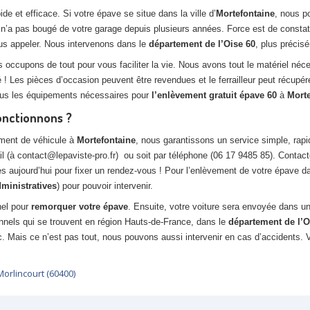
de et efficace. Si votre épave se situe dans la ville d’
Mortefontaine
, nous p
 n’a pas bougé de votre garage depuis plusieurs années. Force est de constat
ous appeler. Nous intervenons dans le
département de l’Oise 60
, plus préci
s occupons de tout pour vous faciliter la vie. Nous avons tout le matériel né
 ! Les pièces d’occasion peuvent être revendues et le ferrailleur peut récupé
tous les équipements nécessaires pour
l’enlèvement gratuit épave 60
à
Morte
onctionnons ?
ement de véhicule à
Mortefontaine
, nous garantissons un service simple, rapi
l (à contact@lepaviste-pro.fr) ou soit par téléphone (06 17 9485 85). Contac
s aujourd’hui pour fixer un rendez-vous ! Pour l’enlèvement de votre épave dan
dministratives
) pour pouvoir intervenir.
nel pour
remorquer votre épave
. Ensuite, votre voiture sera envoyée dans u
onnels qui se trouvent en région Hauts-de-France, dans le
département de l’O
etc. Mais ce n’est pas tout, nous pouvons aussi intervenir en cas d’accident
Morlincourt (60400)