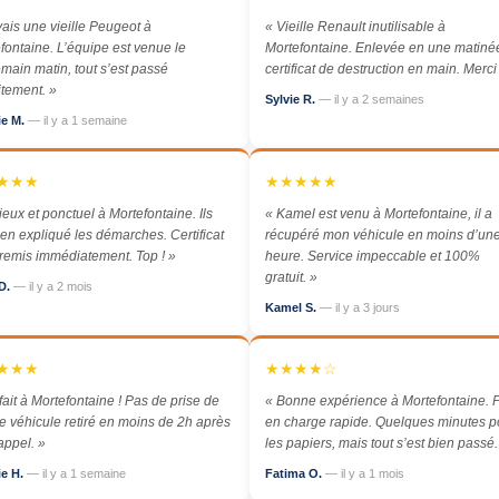
vais une vieille Peugeot à
« Vieille Renault inutilisable à
fontaine. L’équipe est venue le
Mortefontaine. Enlevée en une matiné
main matin, tout s’est passé
certificat de destruction en main. Merci 
itement. »
Sylvie R.
— il y a 2 semaines
ie M.
— il y a 1 semaine
★★★
★★★★★
ieux et ponctuel à Mortefontaine. Ils
« Kamel est venu à Mortefontaine, il a
ien expliqué les démarches. Certificat
récupéré mon véhicule en moins d’un
emis immédiatement. Top ! »
heure. Service impeccable et 100%
gratuit. »
D.
— il y a 2 mois
Kamel S.
— il y a 3 jours
★★★
★★★★☆
fait à Mortefontaine ! Pas de prise de
« Bonne expérience à Mortefontaine. P
 le véhicule retiré en moins de 2h après
en charge rapide. Quelques minutes p
ppel. »
les papiers, mais tout s’est bien passé.
ie H.
— il y a 1 semaine
Fatima O.
— il y a 1 mois