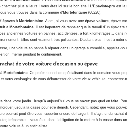
cherchez plus ailleurs ! Vous êtes ici sur le bon site !
L’Epaviste-pro
est la 
 vous vous trouvez dans la commune d’
Mortefontaine
(60220).
d’épaves
à
Mortefontaine
. Alors, si vous avez une
épave voiture
, épave ca
tuit à
Mortefontaine
. Il est important de rappeler que le travail d’un épaviste
 ces anciennes voitures en pannes, accidentées, à fort kilométrages… dans n
onnement. Elles sont vraiment très polluantes. D’autant plus, il est à noter q
casse, une voiture en panne à réparer dans un garage automobile, appelez-no
osition, même pendant le confinement.
 rachat de votre voiture d’occasion ou épave
 à
Mortefontaine
. Ce professionnel se spécialisant dans le domaine vous pr
0 et vous envisagiez de vous débarrasser de votre vieux véhicule, contactez-
e dans votre jardin. Jusqu’à aujourd’hui vous ne savez pas quoi en faire. Pou
emorquer jusqu’à la casse pour être démoli. Cependant, notez que vous pouvez f
e pourrait peut-être vous rapporter encore de l’argent. Il s’agit ici du rachat
 rouler, irréparable… vous êtes dans l’obligation de la mettre à la casse dans u
otre voiture à un spécialiste.