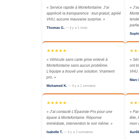
« Service rapide à Mortefontaine. J’ai
« J’a
apprécié la transparence : tout gratuit, agréé
Morte
VHU, aucune mauvaise surprise. »
lende
parfa
Thomas G.
— il y a 1 mois
Soph
★★★★★
★★
« Véhicule sans carte grise enlevé à
« Sér
Mortefontaine sans aucun problème.
ont b
L’équipe a trouvé une solution. Vraiment
VHU r
pro. »
Marc 
Mohamed K.
— il y a 1 semaine
★★★★★
★★
« J’ai contacté L’Épaviste-Pro pour une
« Par
épave à Mortefontaine. Réponse
tête,
immédiate, intervention le soir même. »
mon a
Isabelle T.
— il y a 3 semaines
Aurél