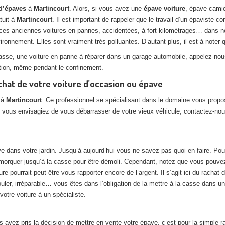
d’épaves
à
Martincourt
. Alors, si vous avez une
épave voiture
, épave camio
tuit à
Martincourt
. Il est important de rappeler que le travail d’un épaviste c
 ces anciennes voitures en pannes, accidentées, à fort kilométrages… dans n
onnement. Elles sont vraiment très polluantes. D’autant plus, il est à noter q
casse, une voiture en panne à réparer dans un garage automobile, appelez-no
ition, même pendant le confinement.
chat de votre voiture d’occasion ou épave
 à
Martincourt
. Ce professionnel se spécialisant dans le domaine vous propo
t vous envisagiez de vous débarrasser de votre vieux véhicule, contactez-nou
e dans votre jardin. Jusqu’à aujourd’hui vous ne savez pas quoi en faire. Pou
emorquer jusqu’à la casse pour être démoli. Cependant, notez que vous pouvez f
e pourrait peut-être vous rapporter encore de l’argent. Il s’agit ici du rachat
 rouler, irréparable… vous êtes dans l’obligation de la mettre à la casse dans u
otre voiture à un spécialiste.
us avez pris la décision de mettre en vente votre épave, c’est pour la simple