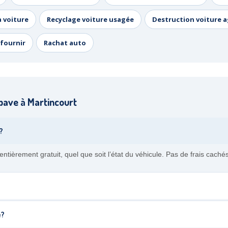
a voiture
Recyclage voiture usagée
Destruction voiture 
fournir
Rachat auto
pave à Martincourt
?
tièrement gratuit, quel que soit l’état du véhicule. Pas de frais cach
e?