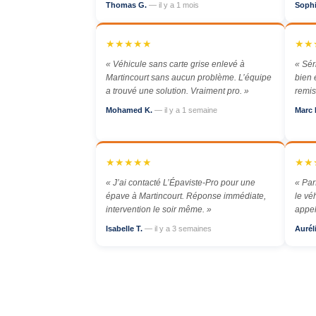
Thomas G.
— il y a 1 mois
Soph
★★★★★
★★
« Véhicule sans carte grise enlevé à
« Sér
Martincourt sans aucun problème. L’équipe
bien 
a trouvé une solution. Vraiment pro. »
remis
Mohamed K.
— il y a 1 semaine
Marc 
★★★★★
★★
« J’ai contacté L’Épaviste-Pro pour une
« Par
épave à Martincourt. Réponse immédiate,
le vé
intervention le soir même. »
appel
Isabelle T.
— il y a 3 semaines
Aurél