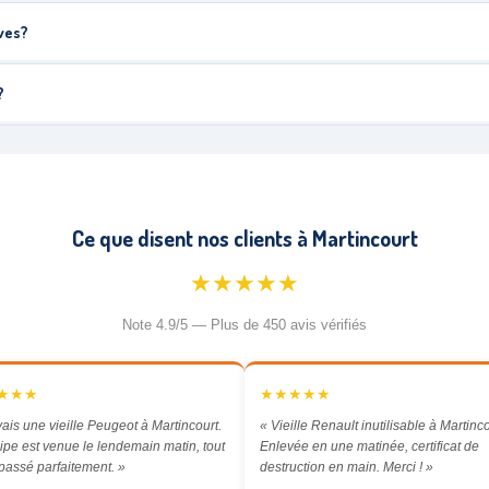
aves?
?
Ce que disent nos clients à Martincourt
★★★★★
Note 4.9/5 — Plus de 450 avis vérifiés
★★★
★★★★★
vais une vieille Peugeot à Martincourt.
« Vieille Renault inutilisable à Martinco
ipe est venue le lendemain matin, tout
Enlevée en une matinée, certificat de
 passé parfaitement. »
destruction en main. Merci ! »