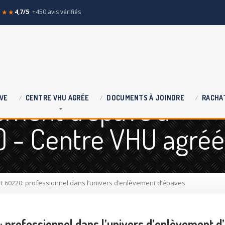
★★★
4,7/5
· +450 avis vérifiés
ement d'épave à
VE
CENTRE
VHU AGRÉE
DOCUMENTS
À JOINDRE
RACHA
) - Centre VHU agréé
 60220: professionnel dans l’univers d’enlèvement d’épaves
 professionnel dans l’univers d’enlèvement d