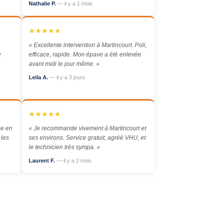
Nathalie P.
— il y a 1 mois
★★★★★
« Excellente intervention à Martincourt. Poli,
e
efficace, rapide. Mon épave a été enlevée
avant midi le jour même. »
Leila A.
— il y a 3 jours
★★★★★
se en
« Je recommande vivement à Martincourt et
 les
ses environs. Service gratuit, agréé VHU, et
le technicien très sympa. »
Laurent F.
— il y a 2 mois