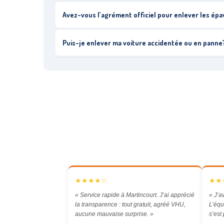
Avez-vous l’agrément officiel pour enlever les ép
Puis-je enlever ma voiture accidentée ou en panne
★★★★☆
★★
« Service rapide à Martincourt. J’ai apprécié
« J’a
la transparence : tout gratuit, agréé VHU,
L’équ
aucune mauvaise surprise. »
s’est