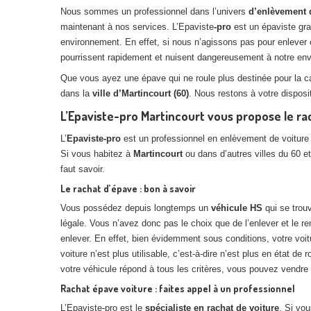
Nous sommes un professionnel dans l’univers
d’enlèvement 
maintenant à nos services. L’Epaviste
-pro
est un épaviste gra
environnement. En effet, si nous n’agissons pas pour enlever
pourrissent rapidement et nuisent dangereusement à notre envir
Que vous ayez une épave qui ne roule plus destinée pour la 
dans la
ville d’Martincourt (60)
. Nous restons à votre dispos
L’Epaviste-pro Martincourt vous propose le ra
L’
Epaviste-pro
est un professionnel en enlèvement de voiture
Si vous habitez à
Martincourt
ou dans d’autres villes du 60 e
faut savoir.
Le rachat d’épave : bon à savoir
Vous possédez depuis longtemps un
véhicule HS
qui se trouv
légale. Vous n’avez donc pas le choix que de l’enlever et le r
enlever. En effet, bien évidemment sous conditions, votre voitur
voiture n’est plus utilisable, c’est-à-dire n’est plus en état de
votre véhicule répond à tous les critères, vous pouvez vendre v
Rachat épave voiture : faites appel à un professionnel
L’Epaviste-pro est le
spécialiste en rachat de voiture
. Si vo