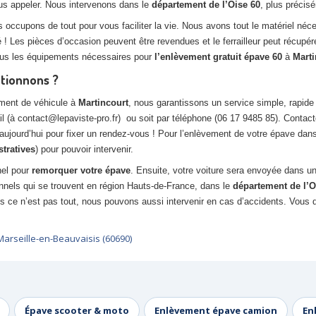
ous appeler. Nous intervenons dans le
département de l’Oise 60
, plus préci
s occupons de tout pour vous faciliter la vie. Nous avons tout le matériel né
 ! Les pièces d’occasion peuvent être revendues et le ferrailleur peut récupé
tous les équipements nécessaires pour
l’enlèvement gratuit épave 60
à
Marti
ctionnons ?
ement de véhicule à
Martincourt
, nous garantissons un service simple, rapide
l (à contact@lepaviste-pro.fr) ou soit par téléphone (06 17 9485 85). Contac
ujourd’hui pour fixer un rendez-vous ! Pour l’enlèvement de votre épave dans l
stratives
) pour pouvoir intervenir.
nel pour
remorquer votre épave
. Ensuite, votre voiture sera envoyée dans u
onnels qui se trouvent en région Hauts-de-France, dans le
département de l’O
Mais ce n’est pas tout, nous pouvons aussi intervenir en cas d’accidents. Vou
Marseille-en-Beauvaisis (60690)
Épave scooter & moto
Enlèvement épave camion
En