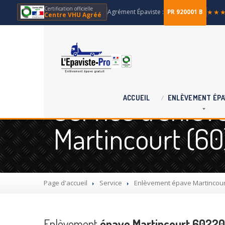
Certification officielle
Agrément Épaviste :
★★
PR 920001 B
Centre VHU Agréé
Service d'enlèv
ACCUEIL
ENLÈVEMENT
ÉPA
Martincourt (60
Page d'accueil
Service
Enlèvement
épave Martincourt
Enlèvement
épave Martincourt 60220: