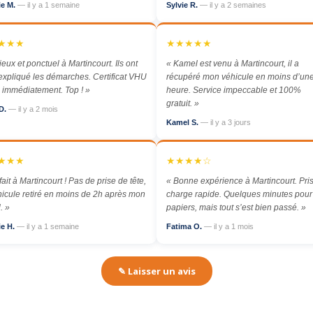
ie M.
— il y a 1 semaine
Sylvie R.
— il y a 2 semaines
★★★
★★★★★
ieux et ponctuel à Martincourt. Ils ont
« Kamel est venu à Martincourt, il a
expliqué les démarches. Certificat VHU
récupéré mon véhicule en moins d’un
 immédiatement. Top ! »
heure. Service impeccable et 100%
gratuit. »
D.
— il y a 2 mois
Kamel S.
— il y a 3 jours
★★★
★★★★☆
fait à Martincourt ! Pas de prise de tête,
« Bonne expérience à Martincourt. Pri
hicule retiré en moins de 2h après mon
charge rapide. Quelques minutes pour
. »
papiers, mais tout s’est bien passé. »
ie H.
— il y a 1 semaine
Fatima O.
— il y a 1 mois
✎ Laisser un avis