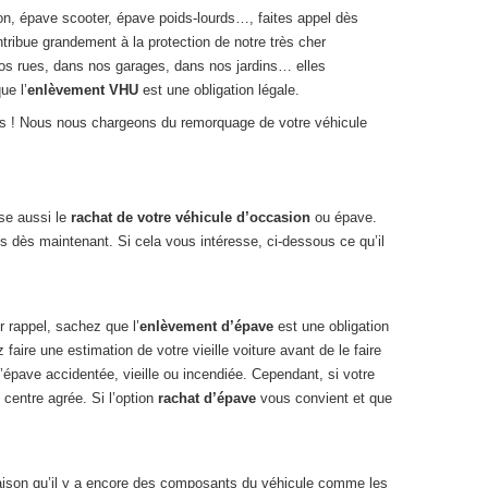
n, épave scooter, épave poids-lourds…, faites appel dès
ontribue grandement à la protection de notre très cher
os rues, dans nos garages, dans nos jardins… elles
ue l’
enlèvement VHU
est une obligation légale.
us ! Nous nous chargeons du remorquage de votre véhicule
se aussi le
rachat de votre véhicule d’occasion
ou épave.
s dès maintenant. Si cela vous intéresse, ci-dessous ce qu’il
r rappel, sachez que l’
enlèvement d’épave
est une obligation
aire une estimation de votre vieille voiture avant de le faire
 d’épave accidentée, vieille ou incendiée. Cependant, si votre
n centre agrée. Si l’option
rachat d’épave
vous convient et que
 raison qu’il y a encore des composants du véhicule comme les