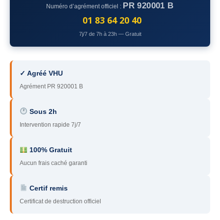
PR 920001 B
Numéro d’agrément officiel :
78
– Yvelines
01 83 64 20 40
92
– Hauts-de-Seine
7j/7 de 7h à 23h — Gratuit
93
– Seine-Saint-Denis
94
– Val-de-Marne
✓ Agréé VHU
Agrément PR 920001 B
95
– Val d’Oise
91
– Essonne
Sous 2h
Intervention rapide 7j/7
89
– Yonne
60
– Oise
100% Gratuit
Aucun frais caché garanti
51
– Marne
Certif remis
45
– Loiret
Certificat de destruction officiel
28
– Eure-et-Loir