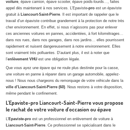
voiture
, épave camion, épave scooter, épave poids-lourds…, faites
Centre
agréé VHU 94 : casse auto avec destruction
appel dès maintenant à nos services. L’Epaviste
-pro
est un épaviste
gratuit à
Liancourt-Saint-Pierre
. Il est important de rappeler que le
Centre
agréé VHU 95 : casse auto avec destruction
travail d’un épaviste contribue grandement à la protection de notre très
cher environnement. En effet, si nous n’agissons pas pour enlever
DOCUMENTS
À JOINDRE
ces anciennes voitures en pannes, accidentées, à fort kilométrages…
dans nos rues, dans nos garages, dans nos jardins… elles pourrissent
RACHAT
VÉHICULES
rapidement et nuisent dangereusement à notre environnement. Elles
CONTACT
sont vraiment très polluantes. D’autant plus, il est à noter que
l’
enlèvement VHU
est une obligation légale.
Que vous ayez une épave qui ne roule plus destinée pour la casse,
01 83 64 20 40
une voiture en panne à réparer dans un garage automobile, appelez-
nous ! Nous nous chargeons du remorquage de votre véhicule dans la
ville d’Liancourt-Saint-Pierre (60)
. Nous restons à votre disposition,
même pendant le confinement.
L’Epaviste-pro Liancourt-Saint-Pierre vous propose
le rachat de votre voiture d’occasion ou épave
L’
Epaviste-pro
est un professionnel en enlèvement de voiture à
Liancourt-Saint-Pierre
. Ce professionnel se spécialisant dans le