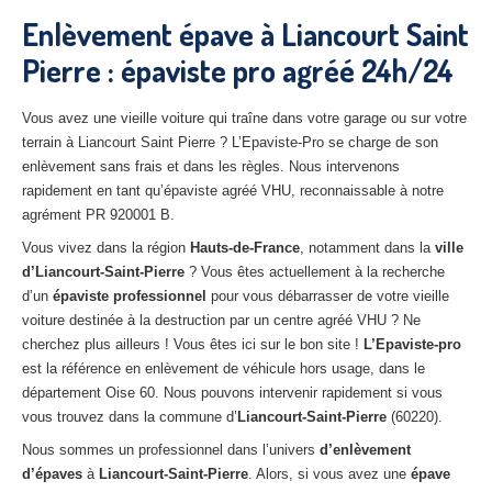
27
– Eure
Enlèvement épave à Liancourt Saint
Pierre : épaviste pro agréé 24h/24
10
– Aube
02
– Aisne
Vous avez une vieille voiture qui traîne dans votre garage ou sur votre
terrain à Liancourt Saint Pierre ? L’Epaviste-Pro se charge de son
Tous
les secteurs
enlèvement sans frais et dans les règles. Nous intervenons
rapidement en tant qu’épaviste agréé VHU, reconnaissable à notre
CENTRE
VHU AGRÉE
agrément PR 920001 B.
Centre
agréé VHU Paris 75 : casse auto avec destruction
Vous vivez dans la région
Hauts-de-France
, notamment dans la
ville
d’Liancourt-Saint-Pierre
? Vous êtes actuellement à la recherche
Centre
agréé VHU 77 : casse auto avec destruction
d’un
épaviste professionnel
pour vous débarrasser de votre vieille
voiture destinée à la destruction par un centre agréé VHU ? Ne
Centre
agréé VHU 78 : casse auto avec destruction
cherchez plus ailleurs ! Vous êtes ici sur le bon site !
L’Epaviste-pro
est la référence en enlèvement de véhicule hors usage, dans le
Centre
agréé VHU 91 : casse auto avec destruction
département Oise 60. Nous pouvons intervenir rapidement si vous
vous trouvez dans la commune d’
Liancourt-Saint-Pierre
(60220).
Centre
agréé VHU 92 : casse auto avec destruction
Nous sommes un professionnel dans l’univers
d’enlèvement
Centre
agréé VHU 93 : casse auto avec destruction
d’épaves
à
Liancourt-Saint-Pierre
. Alors, si vous avez une
épave