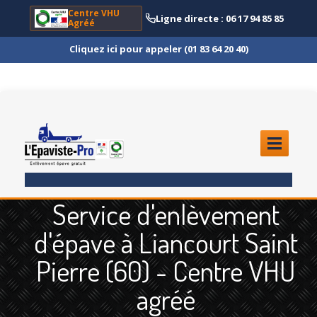
Centre VHU
Ligne directe : 06 17 94 85 85
Agréé
Cliquez ici pour appeler (01 83 64 20 40)
ACCUEIL
Service d'enlèvement
ENLÈVEMENT
ÉPAVE
d'épave à Liancourt Saint
Quoi
?
Pierre (60) - Centre VHU
Scooter
et Moto
agréé
Camion
et Poids Lourd