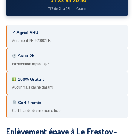
01 83 64 20 40
78
– Yvelines
7j/7 de 7h à 23h — Gratuit
92
– Hauts-de-Seine
93
– Seine-Saint-Denis
✓ Agréé VHU
Agrément PR 920001 B
94
– Val-de-Marne
95
– Val d’Oise
Sous 2h
Intervention rapide 7j/7
91
– Essonne
89
– Yonne
100% Gratuit
Aucun frais caché garanti
60
– Oise
Certif remis
51
– Marne
Certificat de destruction officiel
45
– Loiret
28
– Eure-et-Loir
Enlèvement épave à Le Frestoy-