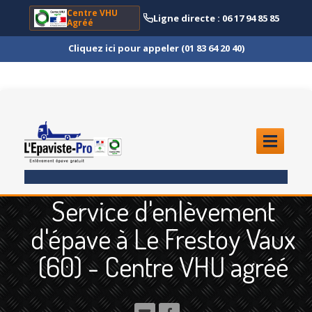
Centre VHU
Ligne directe : 06 17 94 85 85
Agréé
Cliquez ici pour appeler (01 83 64 20 40)
ACCUEIL
Service d'enlèvement
ENLÈVEMENT
ÉPAVE
d'épave à Le Frestoy Vaux
Quoi
?
(60) - Centre VHU agréé
Scooter
et Moto
Camion
et Poids Lourd