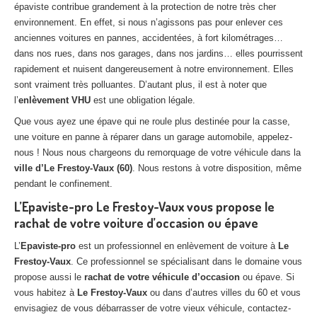
épaviste contribue grandement à la protection de notre très cher
Centre
agréé VHU 94 : casse auto avec destruction
environnement. En effet, si nous n’agissons pas pour enlever ces
anciennes voitures en pannes, accidentées, à fort kilométrages…
Centre
agréé VHU 95 : casse auto avec destruction
dans nos rues, dans nos garages, dans nos jardins… elles pourrissent
rapidement et nuisent dangereusement à notre environnement. Elles
DOCUMENTS
À JOINDRE
sont vraiment très polluantes. D’autant plus, il est à noter que
RACHAT
VÉHICULES
l’
enlèvement VHU
est une obligation légale.
Que vous ayez une épave qui ne roule plus destinée pour la casse,
CONTACT
une voiture en panne à réparer dans un garage automobile, appelez-
nous ! Nous nous chargeons du remorquage de votre véhicule dans la
01 83 64 20 40
ville d’Le Frestoy-Vaux (60)
. Nous restons à votre disposition, même
pendant le confinement.
L’Epaviste-pro Le Frestoy-Vaux vous propose le
rachat de votre voiture d’occasion ou épave
L’
Epaviste-pro
est un professionnel en enlèvement de voiture à
Le
Frestoy-Vaux
. Ce professionnel se spécialisant dans le domaine vous
propose aussi le
rachat de votre véhicule d’occasion
ou épave. Si
vous habitez à
Le Frestoy-Vaux
ou dans d’autres villes du 60 et vous
envisagiez de vous débarrasser de votre vieux véhicule, contactez-