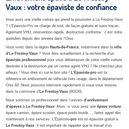
Vaux : votre épaviste de confiance
27
– Eure
10
– Aube
Vous avez une vieille voiture qui prend la poussière à Le Frestoy-Vaux
? L’Epaviste-Pro se charge de tout, de façon gratuite et sans tracas.
02
– Aisne
Agrément VHU, intervention rapide, destruction conforme : c’est notre
quotidien depuis des années dans l’Oise.
Tous
les secteurs
Vous vivez dans la région
Hauts-de-France
, notamment dans la
ville
CENTRE
VHU AGRÉE
d’Le Frestoy-Vaux
? Vous êtes actuellement à la recherche d’un
épaviste professionnel
pour vous débarrasser de votre vieille voiture
Centre
agréé VHU Paris 75 : casse auto avec destruction
destinée à la destruction par un centre agréé VHU ? Ne cherchez plus
ailleurs ! Vous êtes ici sur le bon site !
L’Epaviste-pro
est la
Centre
agréé VHU 77 : casse auto avec destruction
référence en enlèvement de véhicule hors usage, dans le département
Oise 60. Nous pouvons intervenir rapidement si vous vous trouvez
Centre
agréé VHU 78 : casse auto avec destruction
dans la commune d’
Le Frestoy-Vaux
(60220).
Centre
agréé VHU 91 : casse auto avec destruction
Nous sommes un professionnel dans l’univers
d’enlèvement
d’épaves
à
Le Frestoy-Vaux
. Alors, si vous avez une
épave voiture
,
Centre
agréé VHU 92 : casse auto avec destruction
épave camion, épave scooter, épave poids-lourds…, faites appel dès
maintenant à nos services. L’Epaviste
-pro
est un épaviste gratuit à
Centre
agréé VHU 93 : casse auto avec destruction
Le Frestoy-Vaux
. Il est important de rappeler que le travail d’un