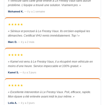
« Véhicule sans carte grise enlevé à Le Frestoy Vaux sans aucun
problème. L’équipe a trouvé une solution. Vraiment pro. »
Mohamed K.
— il y a 1 semaine
★★★★★
« Sérieux et ponctuel à Le Frestoy Vaux. Ils ont bien expliqué les
démarches. Certificat VHU remis immédiatement. Top ! »
Marc D.
— il y a 2 mois
★★★★★
« Kamel est venu à Le Frestoy Vaux, il a récupéré mon véhicule en
moins d’une heure. Service impeccable et 100% gratuit. »
Kamel S.
— il y a 3 jours
★★★★★
« Excellente intervention à Le Frestoy Vaux. Poli, efficace, rapide.
Mon épave a été enlevée avant midi le jour même. »
Leila A.
— il y a 3 jours