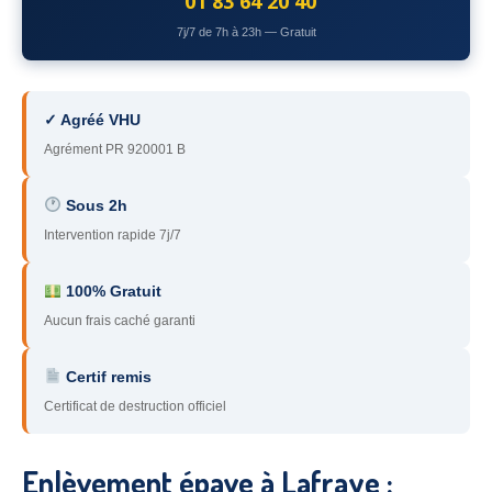
01 83 64 20 40
78
– Yvelines
7j/7 de 7h à 23h — Gratuit
92
– Hauts-de-Seine
93
– Seine-Saint-Denis
✓ Agréé VHU
Agrément PR 920001 B
94
– Val-de-Marne
95
– Val d’Oise
Sous 2h
Intervention rapide 7j/7
91
– Essonne
89
– Yonne
100% Gratuit
Aucun frais caché garanti
60
– Oise
Certif remis
51
– Marne
Certificat de destruction officiel
45
– Loiret
28
– Eure-et-Loir
Enlèvement épave à Lafraye :