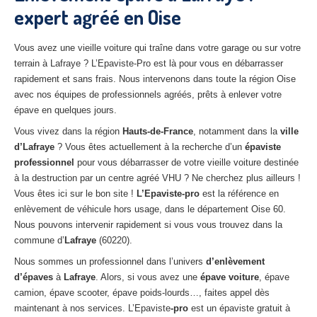
expert agréé en Oise
27
– Eure
10
– Aube
Vous avez une vieille voiture qui traîne dans votre garage ou sur votre
terrain à Lafraye ? L’Epaviste-Pro est là pour vous en débarrasser
02
– Aisne
rapidement et sans frais. Nous intervenons dans toute la région Oise
avec nos équipes de professionnels agréés, prêts à enlever votre
Tous
les secteurs
épave en quelques jours.
CENTRE
VHU AGRÉE
Vous vivez dans la région
Hauts-de-France
, notamment dans la
ville
d’Lafraye
? Vous êtes actuellement à la recherche d’un
épaviste
Centre
agréé VHU Paris 75 : casse auto avec destruction
professionnel
pour vous débarrasser de votre vieille voiture destinée
à la destruction par un centre agréé VHU ? Ne cherchez plus ailleurs !
Centre
agréé VHU 77 : casse auto avec destruction
Vous êtes ici sur le bon site !
L’Epaviste-pro
est la référence en
enlèvement de véhicule hors usage, dans le département Oise 60.
Centre
agréé VHU 78 : casse auto avec destruction
Nous pouvons intervenir rapidement si vous vous trouvez dans la
commune d’
Lafraye
(60220).
Centre
agréé VHU 91 : casse auto avec destruction
Nous sommes un professionnel dans l’univers
d’enlèvement
Centre
agréé VHU 92 : casse auto avec destruction
d’épaves
à
Lafraye
. Alors, si vous avez une
épave voiture
, épave
camion, épave scooter, épave poids-lourds…, faites appel dès
Centre
agréé VHU 93 : casse auto avec destruction
maintenant à nos services. L’Epaviste
-pro
est un épaviste gratuit à