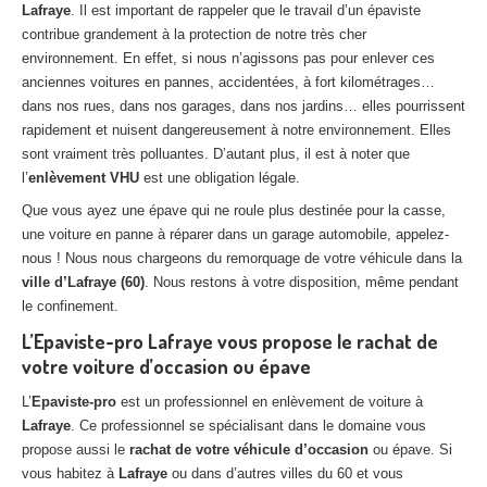
Lafraye
. Il est important de rappeler que le travail d’un épaviste
Centre
agréé VHU 94 : casse auto avec destruction
contribue grandement à la protection de notre très cher
environnement. En effet, si nous n’agissons pas pour enlever ces
Centre
agréé VHU 95 : casse auto avec destruction
anciennes voitures en pannes, accidentées, à fort kilométrages…
dans nos rues, dans nos garages, dans nos jardins… elles pourrissent
DOCUMENTS
À JOINDRE
rapidement et nuisent dangereusement à notre environnement. Elles
RACHAT
VÉHICULES
sont vraiment très polluantes. D’autant plus, il est à noter que
l’
enlèvement VHU
est une obligation légale.
CONTACT
Que vous ayez une épave qui ne roule plus destinée pour la casse,
une voiture en panne à réparer dans un garage automobile, appelez-
01 83 64 20 40
nous ! Nous nous chargeons du remorquage de votre véhicule dans la
ville d’Lafraye (60)
. Nous restons à votre disposition, même pendant
le confinement.
L’Epaviste-pro Lafraye vous propose le rachat de
votre voiture d’occasion ou épave
L’
Epaviste-pro
est un professionnel en enlèvement de voiture à
Lafraye
. Ce professionnel se spécialisant dans le domaine vous
propose aussi le
rachat de votre véhicule d’occasion
ou épave. Si
vous habitez à
Lafraye
ou dans d’autres villes du 60 et vous