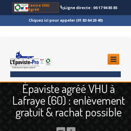
Centre VHU
Ligne directe : 06 17 94 85 85
Agréé
Cliquez ici pour appeler (01 83 64 20 40)
ACCUEIL
Épaviste agréé VHU à
ENLÈVEMENT
ÉPAVE
Lafraye (60) : enlèvement
Quoi
?
gratuit & rachat possible
Scooter
et Moto
Camion
et Poids Lourd