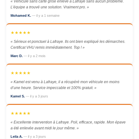
« Véhicule sans carte grise enlevé à Lafraye sans aucun problème.
L’équipe a trouvé une solution. Vraiment pro. »
Mohamed K.
— il y a 1 semaine
★★★★★
« Sérieux et ponctuel à Lafraye. Ils ont bien expliqué les démarches.
Certificat VHU remis immédiatement. Top ! »
Marc D.
— il y a 2 mois
★★★★★
« Kamel est venu à Lafraye, il a récupéré mon véhicule en moins
d’une heure. Service impeccable et 100% gratuit. »
Kamel S.
— il y a 3 jours
★★★★★
« Excellente intervention à Lafraye. Poli, efficace, rapide. Mon épave
a été enlevée avant midi le jour même. »
Leila A.
— il y a 3 jours