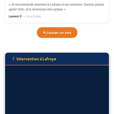
« Je recommande vivement à Lafraye et ses environs. Service gratuit,
agréé VHU, et le technicien très sympa. »
Laurent F.
— il y a 2 mois
✎ Laisser un avis
Intervention à Lafraye