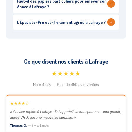
Faut-il des papiers particuliers pour enlever son
+
épave à Lafraye ?
+
L’Epaviste-Pro est-il vraiment agréé à Lafraye ?
Ce que disent nos clients à Lafraye
★★★★★
Note 4.9/5 — Plus de 450 avis vérifiés
★★★★☆
« Service rapide à Lafraye. J’ai apprécié la transparence : tout gratuit,
agréé VHU, aucune mauvaise surprise. »
Thomas G.
— il y a 1 mois