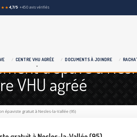
★★★
4,7/5
· +450 avis vérifiés
ement d'épave à Nesl
VE
CENTRE
VHU AGRÉE
DOCUMENTS
À JOINDRE
RACHA
tre VHU agréé
n épaviste gratuit à Nesles-la-Vallée (95)
ste gratuit à Nesles-la-Vallée (95)