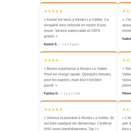
★★★★★
★★
« Kamel est venu à Nesles La Vallee, il a
« J’a
récupéré mon véhicule en moins d’une
épave
heure. Service impeccable et 100%
imméd
gratuit. »
Isabel
Kamel S.
— il y a 3 jours
★★★★☆
★★
« Bonne expérience à Nesles La Vallee.
« Trè
Prise en charge rapide. Quelques minutes
Vall
pour les papiers, mais tout s’est bien
rassu
passé. »
place
Fatima O.
— il y a 1 mois
Pierr
★★★★★
★★
« Sérieux et ponctuel à Nesles La Vallee. Ils
« L’é
ont bien expliqué les démarches. Certificat
pile 
VHU remis immédiatement. Top ! »
frais 