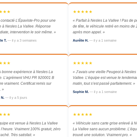
★★★
★★★★★
i contacté L’Épaviste-Pro pour une
« Parfait à Nesles La Vallee ! Pas de p
 à Nesles La Vallee. Réponse
de tête, le véhicule retiré en moins de 
iate, intervention le soir même. »
après mon appel. »
le T.
— il y a 3 semaines
Aurélie H.
— il y a 1 semaine
★★★
★★★★★
s bonne expérience à Nesles La
« J’avais une vieille Peugeot à Nesles
ee. L’agrément VHU PR 920001 B
Vallee. L’équipe est venue le lendema
re vraiment. Certificat remis sur
matin, tout s’est passé parfaitement. »
. »
Sophie M.
— il y a 1 semaine
e N.
— il y a 5 jours
★★★
★★★★★
quipe est venue à Nesles La Vallee
« Véhicule sans carte grise enlevé à 
à l’heure. Vraiment 100% gratuit, zéro
La Vallee sans aucun problème. L’équ
caché. Très satisfait. »
trouvé une solution. Vraiment pro. »