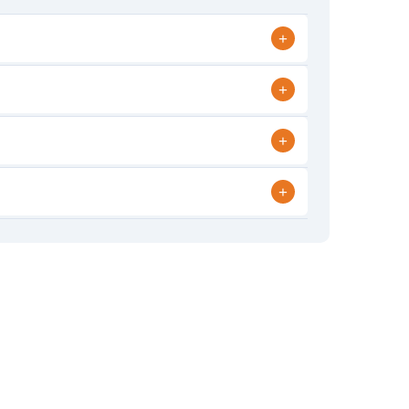
+
+
+
+