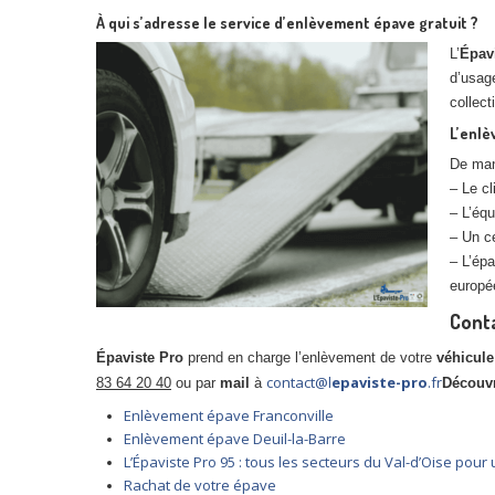
À qui s’adresse le service d’enlèvement épave gratuit ?
L’
Épav
d’usage
collect
L’enlè
De mani
– Le cl
– L’équ
– Un ce
– L’ép
europé
Conta
Épaviste Pro
prend en charge l’enlèvement de votre
véhicule
contact@l
epaviste-pro
.fr
83 64 20 40
ou par
mail
à
Découv
Enlèvement épave Franconville
Enlèvement épave Deuil-la-Barre
L’Épaviste Pro 95 : tous les secteurs du Val-d’Oise po
Rachat de votre épave