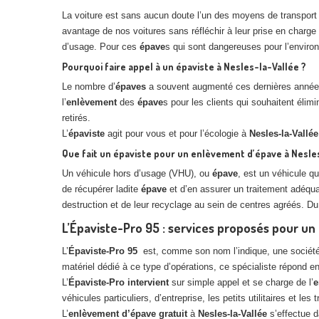
La voiture est sans aucun doute l’un des moyens de transport 
avantage de nos voitures sans réfléchir à leur prise en charge
d’usage. Pour ces
épave
s qui sont dangereuses pour l’environ
Pourquoi faire appel à un épaviste à Nesles-la-Vallée ?
Le nombre d’
épaves
a souvent augmenté ces dernières années 
l’
enlèvement
des
épave
s pour les clients qui souhaitent élim
retirés.
L’
épaviste
agit pour vous et pour l’écologie à
Nesles-la-Vallée
Que fait un épaviste pour un enlèvement d’épave à Nesles
Un véhicule hors d’usage (VHU), ou
épave
, est un véhicule qu
de récupérer ladite
épave
et d’en assurer un traitement adéqua
destruction et de leur recyclage au sein de centres agréés. Du d
L’Épaviste-Pro 95 : services proposés pour u
L’
Épaviste-Pro 95
est, comme son nom l’indique, une société 
matériel dédié à ce type d’opérations, ce spécialiste répond e
L’
Épaviste-Pro intervient
sur simple appel et se charge de l’
e
véhicules particuliers, d’entreprise, les petits utilitaires et le
L’
enlèvement
d’épave
gratuit
à
Nesles-la-Vallée
s’effectue d