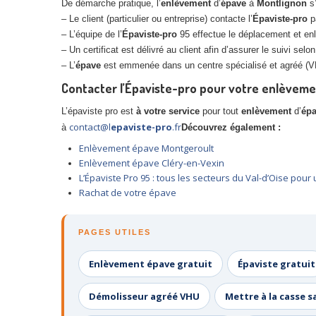
De démarche pratique, l’
enlèvement
d’
épave
à
Montlignon
s’
– Le client (particulier ou entreprise) contacte l’
Épaviste-pro
p
– L’équipe de l’
Épaviste-pro
95 effectue le déplacement et enl
– Un certificat est délivré au client afin d’assurer le suivi selo
– L’
épave
est emmenée dans un centre spécialisé et agréé (VHU
Contacter l’Épaviste-pro pour votre enlèveme
L’épaviste pro est
à votre service
pour tout
enlèvement
d’
ép
contact@l
epaviste-pro
.fr
à
Découvrez également :
Enlèvement épave Montgeroult
Enlèvement épave Cléry-en-Vexin
L’Épaviste Pro 95 : tous les secteurs du Val-d’Oise po
Rachat de votre épave
PAGES UTILES
Enlèvement épave gratuit
Épaviste gratuit
Démolisseur agréé VHU
Mettre à la casse s