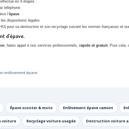
effectue en 4 étapes :
ar téléphone
ève l’
épave
n les dispositions légales
) pour sa destruction et son recyclage suivant les normes françaises et eur
nt d’épave.
ave
, faites appel à nos services professionnels,
rapide et gratuit.
Pour cela,
ur un enlèvement épave
Épave scooter & moto
Enlèvement épave camion
En
a voiture
Recyclage voiture usagée
Destruction voiture 