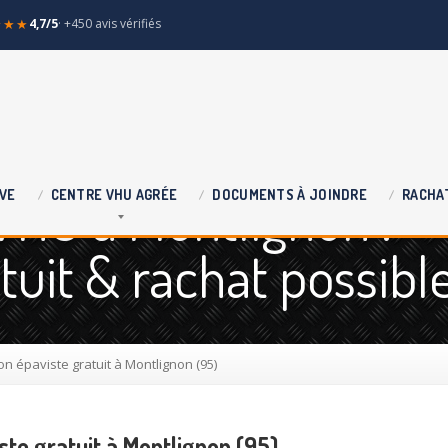
★★★
4,7/5
· +450 avis vérifiés
VHU à Montlignon :
VE
CENTRE
VHU AGRÉE
DOCUMENTS
À JOINDRE
RACHA
uit & rachat possibl
n épaviste gratuit à Montlignon (95)
ste gratuit à Montlignon (95)