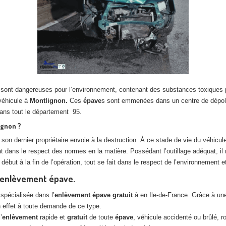
s sont dangereuses pour l’environnement, contenant des substances toxiques 
 véhicule à
Montlignon.
Ces
épave
s sont emmenées dans un centre de dépollut
ans tout le département 95.
ignon ?
son dernier propriétaire envoie à la destruction. À ce stade de vie du véhicule
t dans le respect des normes en la matière. Possédant l’outillage adéquat, i
ébut à la fin de l’opération, tout se fait dans le respect de l’environnement e
n enlèvement épave.
spécialisée dans l’
enlèvement
épave
gratuit
à en Ile-de-France. Grâce à une
n effet à toute demande de ce type.
’
enlèvement
rapide et
gratuit
de toute
épave
, véhicule accidenté ou brûlé, r