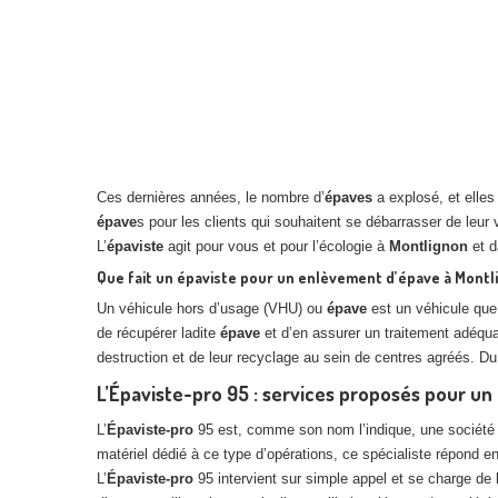
Ces dernières années, le nombre d’
épaves
a explosé, et elle
épave
s pour les clients qui souhaitent se débarrasser de leur
L’
épaviste
agit pour vous et pour l’écologie à
Montlignon
et d
Que fait un épaviste pour un enlèvement d’épave à Montl
Un véhicule hors d’usage (VHU) ou
épave
est un véhicule que 
de récupérer ladite
épave
et d’en assurer un traitement adéqua
destruction et de leur recyclage au sein de centres agréés. Du d
L’Épaviste-pro 95 : services proposés pour u
L’
Épaviste-pro
95 est, comme son nom l’indique, une société 
matériel dédié à ce type d’opérations, ce spécialiste répond e
L’
Épaviste-pro
95 intervient sur simple appel et se charge de l