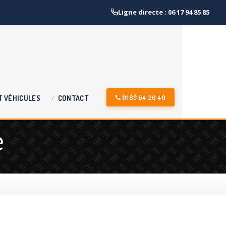
Ligne directe : 06 17 94 85 85
01 83 64 20 40
T
VÉHICULES
CONTACT
e