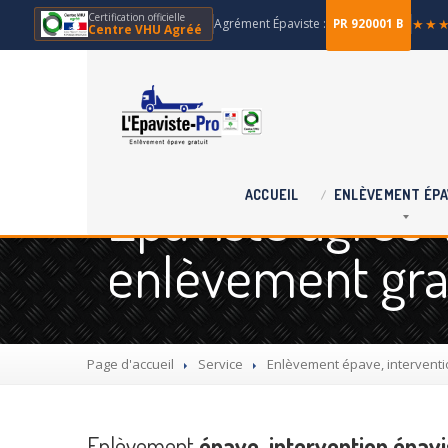
Certification officielle
Agrément Épaviste :
★★
PR 920001 B
Centre VHU Agréé
Épaviste agréé 
ACCUEIL
ENLÈVEMENT
ÉPA
enlèvement grat
Page d'accueil
Service
Enlèvement
épave, interventio
Enlèvement
épave, intervention épavi