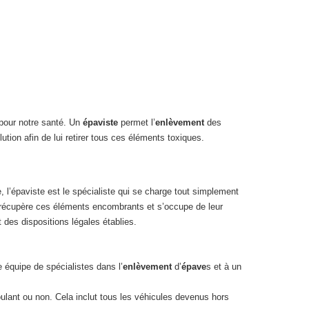
pour notre santé. Un
épaviste
permet l’
enlèvement
des
ion afin de lui retirer tous ces éléments toxiques.
, l’épaviste est le spécialiste qui se charge tout simplement
l récupère ces éléments encombrants et s’occupe de leur
t des dispositions légales établies.
 équipe de spécialistes dans l’
enlèvement
d’
épave
s et à un
oulant ou non. Cela inclut tous les véhicules devenus hors