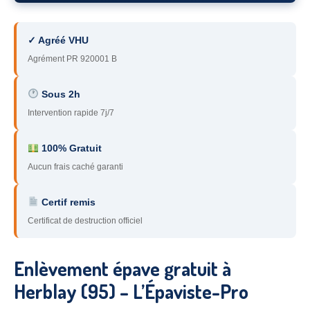
78
– Yvelines
✓ Agréé VHU
92
– Hauts-de-Seine
Agrément PR 920001 B
93
– Seine-Saint-Denis
Sous 2h
94
– Val-de-Marne
Intervention rapide 7j/7
95
– Val d’Oise
100% Gratuit
91
– Essonne
Aucun frais caché garanti
89
– Yonne
Certif remis
60
– Oise
Certificat de destruction officiel
51
– Marne
Enlèvement épave gratuit à
45
– Loiret
Herblay (95) – L’Épaviste-Pro
28
– Eure-et-Loir