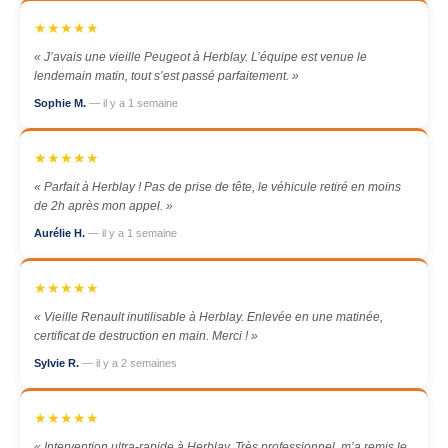
★★★★★
« J’avais une vieille Peugeot à Herblay. L’équipe est venue le
lendemain matin, tout s’est passé parfaitement. »
Sophie M.
— il y a 1 semaine
★★★★★
« Parfait à Herblay ! Pas de prise de tête, le véhicule retiré en moins
de 2h après mon appel. »
Aurélie H.
— il y a 1 semaine
★★★★★
« Vieille Renault inutilisable à Herblay. Enlevée en une matinée,
certificat de destruction en main. Merci ! »
Sylvie R.
— il y a 2 semaines
★★★★★
« Intervention ultra-rapide à Herblay. Très professionnel, m’a remis le