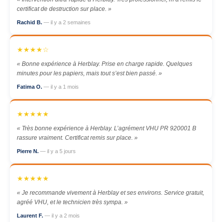
certificat de destruction sur place. »
Rachid B.
— il y a 2 semaines
★★★★☆
« Bonne expérience à Herblay. Prise en charge rapide. Quelques
minutes pour les papiers, mais tout s’est bien passé. »
Fatima O.
— il y a 1 mois
★★★★★
« Très bonne expérience à Herblay. L’agrément VHU PR 920001 B
rassure vraiment. Certificat remis sur place. »
Pierre N.
— il y a 5 jours
★★★★★
« Je recommande vivement à Herblay et ses environs. Service gratuit,
agréé VHU, et le technicien très sympa. »
Laurent F.
— il y a 2 mois