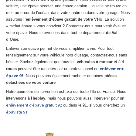
Centre
agréé VHU 94 : casse auto avec destruction
voiture, une épave scooter, une épave camion… qu’elle se trouve en
mer, au cœur de l’océan, dans votre jardin ou dans votre garage. Nous
Centre
agréé VHU 95 : casse auto avec destruction
assurons
l’enlèvement d’épave gratuit de votre VHU
. La solution
« rachat épave » vous convient ? Contactez-nous pour venir évaluer
DOCUMENTS
À JOINDRE
votre épave. Nous intervenons dans tout le département
de Val-
d’Oise.
RACHAT
VÉHICULES
Enlever son épave permet de vous simplifier la vie. Pour tout
CONTACT
renseignement sur votre véhicule hors d’usage, contactez-nous sans
hésiter. Sachez également que tous les
véhicules à moteur
et à
4
enlèvement
roues
peuvent être rachetés par un professionnel en
01 83 64 20 40
épave 95
. Nous pouvons également racheter certaines
pièces
détachées de votre voiture
Notre périmètre d’intervention est axé sur toute l’Ile-de-France. Nous
intervenons à
Herblay
, mais nous pouvons aussi intervenir pour un
enlèvement d’épave gratuit 92
ou dans le 91, si vous cherchez un
épaviste 91
.