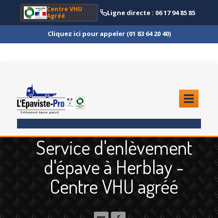
Centre VHU
Ligne directe : 06 17 94 85 85
Agréé
Cliquez ici pour appeler (01 83 64 20 40)
ACCUEIL
Service d'enlèvement
ENLÈVEMENT
ÉPAVE
d'épave à Herblay -
Quoi
?
Centre VHU agréé
Scooter
et Moto
Camion
et Poids Lourd