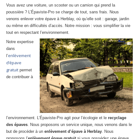
27
– Eure
Vous avez une voiture, un scooter ou un camion qui prend la
poussière ? L’Épaviste-Pro se charge de tout, sans frais. Nous
10
– Aube
venons enlever votre épave à Herblay, où qu’elle soit : garage, jardin
ou même en difficultés d’accès. Notre mission : vous simplifier la vie
02
– Aisne
tout en respectant l’environnement.
Notre expertise
Tous
les secteurs
dans
enlèvement
l’
CENTRE
VHU AGRÉE
d’épave
gratuit
Centre
agréé VHU Paris 75 : casse auto avec destruction
permet
de contribuer à
Centre
agréé VHU 77 : casse auto avec destruction
Centre
agréé VHU 78 : casse auto avec destruction
Centre
agréé VHU 91 : casse auto avec destruction
l’environnement. L’Épaviste-Pro agit pour l’écologie et le
recyclage
Centre
agréé VHU 92 : casse auto avec destruction
des épaves
. Nous proposons un service unique, nous venons dans le
Centre
agréé VHU 93 : casse auto avec destruction
but de procéder à un
enlèvement d’épave à Herblay
. Nous
proposons l’
enlèvement épave gratuit
si vous possédez une épave