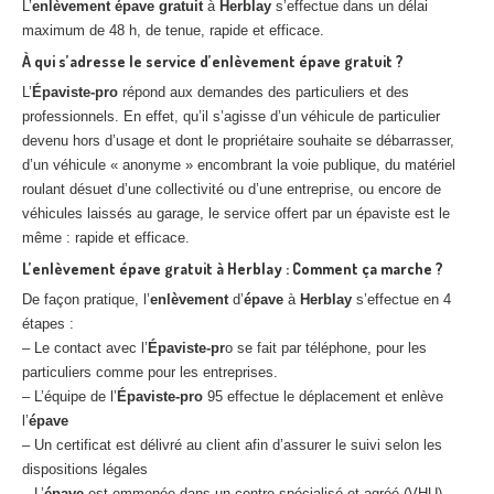
L’
enlèvement
épave
gratuit
à
Herblay
s’effectue dans un délai
maximum de 48 h, de tenue, rapide et efficace.
À qui s’adresse le service d’enlèvement épave gratuit ?
L’
Épaviste-pro
répond aux demandes des particuliers et des
professionnels. En effet, qu’il s’agisse d’un véhicule de particulier
devenu hors d’usage et dont le propriétaire souhaite se débarrasser,
d’un véhicule « anonyme » encombrant la voie publique, du matériel
roulant désuet d’une collectivité ou d’une entreprise, ou encore de
véhicules laissés au garage, le service offert par un épaviste est le
même : rapide et efficace.
L’enlèvement épave gratuit à Herblay : Comment ça marche ?
De façon pratique, l’
enlèvement
d’
épave
à
Herblay
s’effectue en 4
étapes :
– Le contact avec l’
Épaviste-pr
o se fait par téléphone, pour les
particuliers comme pour les entreprises.
– L’équipe de l’
Épaviste-pro
95 effectue le déplacement et enlève
l’
épave
– Un certificat est délivré au client afin d’assurer le suivi selon les
dispositions légales
– L’
épave
est emmenée dans un centre spécialisé et agréé (VHU)