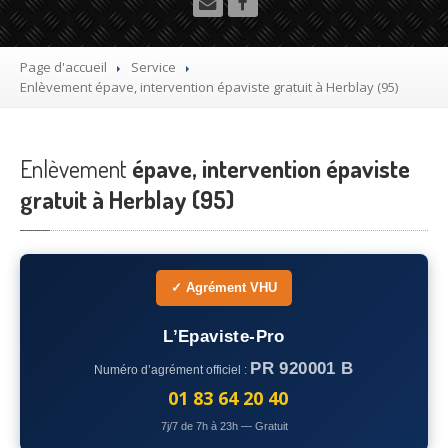
Utilitaire
Démolisseur
agrée VHU gratuit
Page d'accueil
Service
Enlèvement
épave, intervention épaviste gratuit à Herblay (95)
Mettre
à la casse sa voiture
Dépollution
de véhicule hors d’usage gratuit
Enlèvement
épave, intervention épaviste
Recyclage
voiture usagée gratuit
gratuit à Herblay (95)
Destruction
de voiture agréé
Epaviste
Gratuit
✓ Agrément VHU
Rachat
voiture accidentée
L’Epaviste-Pro
Où
?
PR 920001 B
Numéro d’agrément officiel :
75
– Paris
01 83 64 20 40
7j/7 de 7h à 23h — Gratuit
77
– Seine-et-Marne