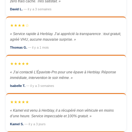
zéro frais caché. Très satisfait. »
David L.
— il y a 3 semaines
★★★★☆
« Service rapide à Herblay. J’ai apprécié la transparence : tout gratuit,
agréé VHU, aucune mauvaise surprise. »
Thomas G.
— il y a 1 mois
★★★★★
« J’ai contacté L’Épaviste-Pro pour une épave à Herblay. Réponse
immédiate, intervention le soir même. »
Isabelle T.
— il y a 3 semaines
★★★★★
« Kamel est venu à Herblay, il a récupéré mon véhicule en moins
d’une heure. Service impeccable et 100% gratuit. »
Kamel S.
— il y a 3 jours