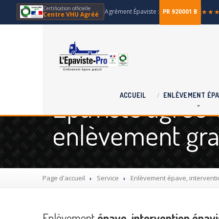
Certification officielle
Agrément Épaviste :
★★
PR 920001 B
Centre VHU Agréé
Épaviste agréé 
ACCUEIL
ENLÈVEMENT
ÉPA
enlèvement grat
Page d'accueil
Service
Enlèvement
épave, interventio
Enlèvement
épave, intervention épavi