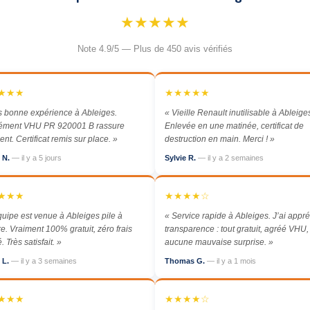
★★★★★
Note 4.9/5 — Plus de 450 avis vérifiés
★★★
★★★★★
s bonne expérience à Ableiges.
« Vieille Renault inutilisable à Ableige
rément VHU PR 920001 B rassure
Enlevée en une matinée, certificat de
ent. Certificat remis sur place. »
destruction en main. Merci ! »
e N.
— il y a 5 jours
Sylvie R.
— il y a 2 semaines
★★★
★★★★☆
quipe est venue à Ableiges pile à
« Service rapide à Ableiges. J’ai appré
re. Vraiment 100% gratuit, zéro frais
transparence : tout gratuit, agréé VHU,
 Très satisfait. »
aucune mauvaise surprise. »
 L.
— il y a 3 semaines
Thomas G.
— il y a 1 mois
★★★
★★★★☆