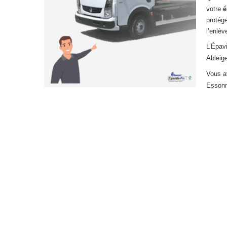
votre
é
protég
l’enlè
L’Épav
Ableige
Vous a
Essonn