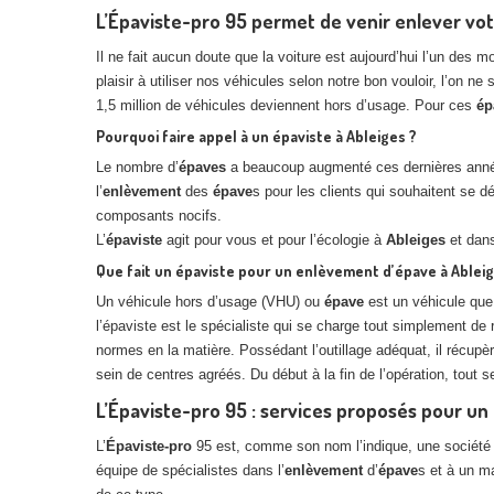
L’Épaviste-pro 95 permet de venir enlever vot
Il ne fait aucun doute que la voiture est aujourd’hui l’un des
plaisir à utiliser nos véhicules selon notre bon vouloir, l’on 
1,5 million de véhicules deviennent hors d’usage. Pour ces
ép
Pourquoi faire appel à un épaviste à Ableiges ?
Le nombre d’
épaves
a beaucoup augmenté ces dernières années
l’
enlèvement
des
épave
s pour les clients qui souhaitent se d
composants nocifs.
L’
épaviste
agit pour vous et pour l’écologie à
Ableiges
et dans
Que fait un épaviste pour un enlèvement d’épave à Ableig
Un véhicule hors d’usage (VHU) ou
épave
est un véhicule que 
l’épaviste est le spécialiste qui se charge tout simplement de 
normes en la matière. Possédant l’outillage adéquat, il récup
sein de centres agréés. Du début à la fin de l’opération, tout s
L’Épaviste-pro 95 : services proposés pour u
L’
Épaviste-pro
95 est, comme son nom l’indique, une société 
équipe de spécialistes dans l’
enlèvement
d’
épave
s et à un m