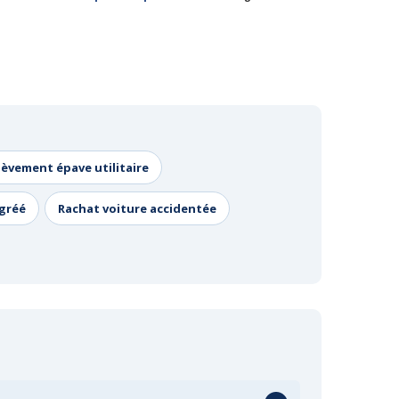
lèvement épave utilitaire
agréé
Rachat voiture accidentée