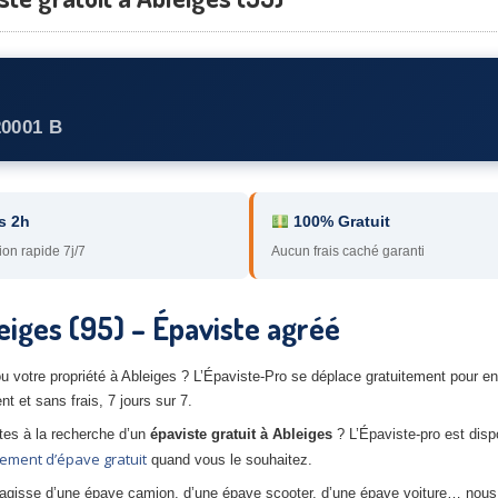
20001 B
s 2h
100% Gratuit
ion rapide 7j/7
Aucun frais caché garanti
eiges (95) – Épaviste agréé
 votre propriété à Ableiges ? L’Épaviste-Pro se déplace gratuitement pour en
t et sans frais, 7 jours sur 7.
tes à la recherche d’un
épaviste gratuit à Ableiges
? L’Épaviste-pro est dis
ement d’épave gratuit
quand vous le souhaitez.
s’agisse d’une épave camion, d’une épave scooter, d’une épave voiture… nou