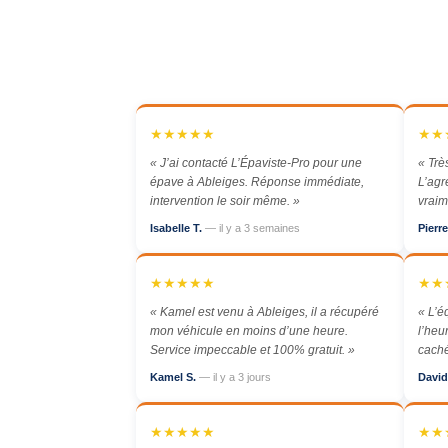
★★★★★
★★
« J’ai contacté L’Épaviste-Pro pour une
« Trè
épave à Ableiges. Réponse immédiate,
L’ag
intervention le soir même. »
vraim
Isabelle T.
— il y a 3 semaines
Pierr
★★★★★
★★
« Kamel est venu à Ableiges, il a récupéré
« L’é
mon véhicule en moins d’une heure.
l’heu
Service impeccable et 100% gratuit. »
caché.
Kamel S.
— il y a 3 jours
David
★★★★★
★★