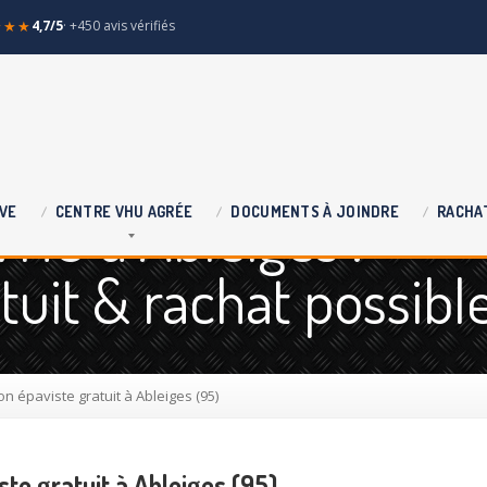
★★★
4,7/5
· +450 avis vérifiés
VHU à Ableiges :
VE
CENTRE
VHU AGRÉE
DOCUMENTS
À JOINDRE
RACHA
uit & rachat possibl
n épaviste gratuit à Ableiges (95)
ste gratuit à Ableiges (95)