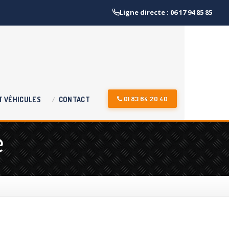
Ligne directe : 06 17 94 85 85
01 83 64 20 40
T
VÉHICULES
CONTACT
e