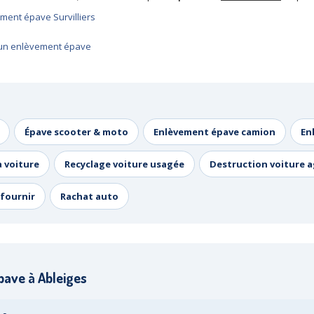
ment épave Survilliers
ur un enlèvement épave
Épave scooter & moto
Enlèvement épave camion
En
a voiture
Recyclage voiture usagée
Destruction voiture 
fournir
Rachat auto
ave à Ableiges