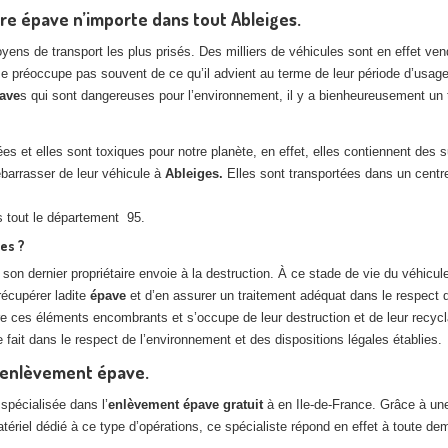
re épave n’importe dans tout Ableiges.
 moyens de transport les plus prisés. Des milliers de véhicules sont en effet
ne se préoccupe pas souvent de ce qu’il advient au terme de leur période d’usag
ave
s qui sont dangereuses pour l’environnement, il y a bienheureusement un tra
 et elles sont toxiques pour notre planète, en effet, elles contiennent des
ébarrasser de leur véhicule à
Ableiges.
Elles sont transportées dans un centre
 tout le département 95.
es ?
son dernier propriétaire envoie à la destruction. À ce stade de vie du véhicul
récupérer ladite
épave
et d’en assurer un traitement adéquat dans le respect 
ère ces éléments encombrants et s’occupe de leur destruction et de leur recyc
e fait dans le respect de l’environnement et des dispositions légales établies.
n enlèvement épave.
spécialisée dans l’
enlèvement
épave
gratuit
à en Ile-de-France. Grâce à un
atériel dédié à ce type d’opérations, ce spécialiste répond en effet à toute d