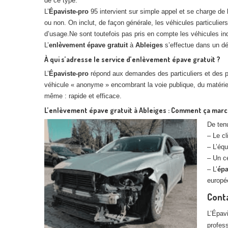
de ce type.
L’
Épaviste-pro
95 intervient sur simple appel et se charge de l
ou non. On inclut, de façon générale, les véhicules particuliers,
d’usage.Ne sont toutefois pas pris en compte les véhicules ind
L’
enlèvement
épave
gratuit
à
Ableiges
s’effectue dans un dé
À qui s’adresse le service d’enlèvement épave gratuit ?
L’
Épaviste-pro
répond aux demandes des particuliers et des pro
véhicule « anonyme » encombrant la voie publique, du matériel 
même : rapide et efficace.
L’enlèvement épave gratuit à Ableiges : Comment ça marc
De tenu
– Le cl
– L’équ
– Un ce
– L’
ép
europé
Conta
L’Épavi
profes