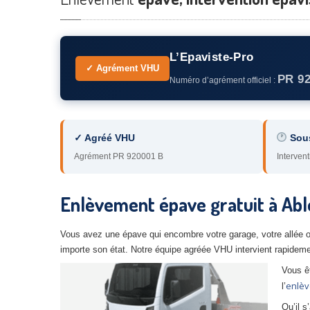
L’Epaviste-Pro
✓ Agrément VHU
PR 9
Numéro d’agrément officiel :
✓ Agréé VHU
Sou
Agrément PR 920001 B
Intervent
Enlèvement épave gratuit à Abl
Vous avez une épave qui encombre votre garage, votre allée ou
importe son état. Notre équipe agréée VHU intervient rapidemen
Vous ê
enlèv
l’
Qu’il 