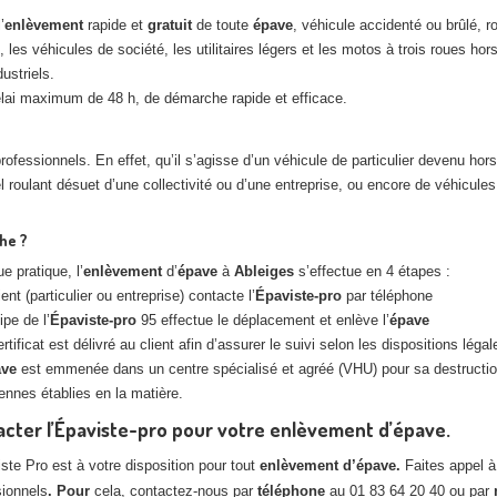
’
enlèvement
rapide et
gratuit
de toute
épave
, véhicule accidenté ou brûlé, r
 les véhicules de société, les utilitaires légers et les motos à trois roues hor
ustriels.
lai maximum de 48 h, de démarche rapide et efficace.
fessionnels. En effet, qu’il s’agisse d’un véhicule de particulier devenu hors 
roulant désuet d’une collectivité ou d’une entreprise, ou encore de véhicules l
he ?
e pratique, l’
enlèvement
d’
épave
à
Ableiges
s’effectue en 4 étapes :
ient (particulier ou entreprise) contacte l’
Épaviste-pro
par téléphone
ipe de l’
Épaviste-pro
95 effectue le déplacement et enlève l’
épave
rtificat est délivré au client afin d’assurer le suivi selon les dispositions légal
ave
est emmenée dans un centre spécialisé et agréé (VHU) pour sa destruction
ennes établies en la matière.
cter l’Épaviste-pro pour votre enlèvement d’épave.
ste Pro est à votre disposition pour tout
enlèvement d’épave.
Faites appel à
sionnels
. Pour
cela, contactez-nous par
téléphone
au
01 83 64 20 40
ou par