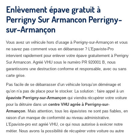
27
– Eure
Enlèvement épave gratuit à
Perrigny Sur Armancon Perrigny-
10
– Aube
sur-Armançon
02
– Aisne
Tous
les secteurs
Vous avez un véhicule hors d’usage à Perrigny-sur-Armançon et vous
ne savez pas comment vous en débarrasser ? L’Epaviste-Pro
CENTRE
VHU AGRÉE
intervient rapidement pour enlever votre épave gratuitement à Perrigny
Sur Armancon. Agréé VHU sous le numéro PR 920001 B, nous
Centre
agréé VHU Paris 75 : casse auto avec destruction
garantissons une destruction conforme et responsable, avec ou sans
carte grise.
Centre
agréé VHU 77 : casse auto avec destruction
Pas facile de se débarrasser d’un véhicule lorsqu’on déménage et
qu’on n’a pas de place pour le stocker. La solution : faire appel à un
Centre
agréé VHU 78 : casse auto avec destruction
épaviste Perrigny-sur-Armançon
qui viendra récupérer votre voiture
Centre
agréé VHU 91 : casse auto avec destruction
pour la détruire dans un
centre VHU agrée à Perrigny-sur-
Armançon
. Mais attention, tous les épavistes ne sont pas fiables, en
Centre
agréé VHU 92 : casse auto avec destruction
raison d’un manque de conformité au niveau administrative.
L’Epaviste-pro est agréé VHU, ce qui nous autorise à exécrer notre
Centre
agréé VHU 93 : casse auto avec destruction
métier. Nous avons la possibilité de récupérer votre voiture ou autre