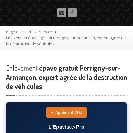
Utilitaire
Démolisseur
agrée VHU gratuit
Mettre
à la casse sa voiture
Page d'accueil
Service
Enlèvement
épave gratuit Perrigny-sur-Armançon, expert agrée de
Dépollution
de véhicule hors d’usage gratuit
la déstruction de véhicules
Recyclage
voiture usagée gratuit
Enlèvement
Destruction
épave gratuit Perrigny-sur-
de voiture agréé
Armançon, expert agrée de la déstruction
Epaviste
Gratuit
de véhicules
Rachat
voiture accidentée
Où
?
✓ Agrément VHU
75
– Paris
L’Epaviste-Pro
77
– Seine-et-Marne