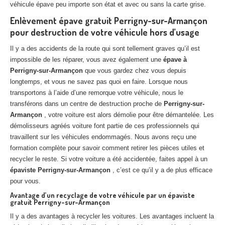
véhicule épave peu importe son état et avec ou sans la carte grise.
Centre
agréé VHU 94 : casse auto avec destruction
Enlèvement épave gratuit Perrigny-sur-Armançon
Centre
agréé VHU 95 : casse auto avec destruction
pour destruction de votre véhicule hors d’usage
Il y a des accidents de la route qui sont tellement graves qu’il est
DOCUMENTS
À JOINDRE
impossible de les réparer, vous avez également une
épave à
Perrigny-sur-Armançon
RACHAT
VÉHICULES
que vous gardez chez vous depuis
longtemps, et vous ne savez pas quoi en faire. Lorsque nous
CONTACT
transportons à l’aide d’une remorque votre véhicule, nous le
transférons dans un centre de destruction proche de
Perrigny-sur-
Armançon
, votre voiture est alors démolie pour être démantelée. Les
01 83 64 20 40
démolisseurs agréés voiture font partie de ces professionnels qui
travaillent sur les véhicules endommagés. Nous avons reçu une
formation complète pour savoir comment retirer les pièces utiles et
recycler le reste. Si votre voiture a été accidentée, faites appel à un
épaviste Perrigny-sur-Armançon
, c’est ce qu’il y a de plus efficace
pour vous.
Avantage d’un recyclage de votre véhicule par un épaviste
gratuit Perrigny-sur-Armançon
Il y a des avantages à recycler les voitures. Les avantages incluent la