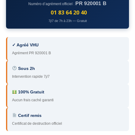
PR 920001 B
Numéro d’agrément officiel :
78
– Yvelines
01 83 64 20 40
92
– Hauts-de-Seine
7j/7 de 7h à 23h — Gratuit
93
– Seine-Saint-Denis
94
– Val-de-Marne
✓ Agréé VHU
Agrément PR 920001 B
95
– Val d’Oise
91
– Essonne
Sous 2h
Intervention rapide 7j/7
89
– Yonne
60
– Oise
100% Gratuit
Aucun frais caché garanti
51
– Marne
Certif remis
45
– Loiret
Certificat de destruction officiel
28
– Eure-et-Loir