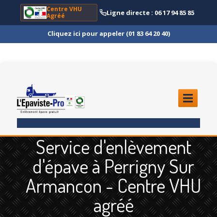
Centre VHU
Ligne directe : 06 17 94 85 85
Agréé
Cliquez ici pour appeler (01 83 64 20 40)
ACCUEIL
Service d'enlèvement
ENLÈVEMENT
ÉPAVE
d'épave à Perrigny Sur
Quoi
?
Armancon - Centre VHU
Scooter
et Moto
agréé
Camion
et Poids Lourd