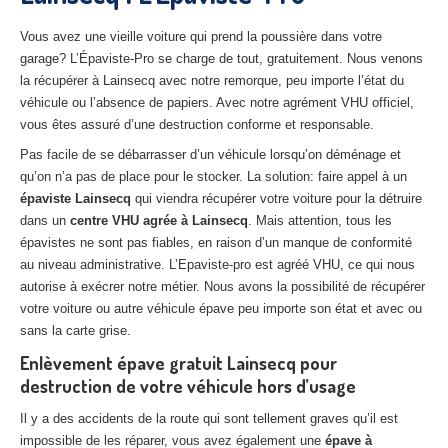
27
– Eure
Vous avez une vieille voiture qui prend la poussière dans votre
10
– Aube
garage? L’Épaviste-Pro se charge de tout, gratuitement. Nous venons
la récupérer à Lainsecq avec notre remorque, peu importe l’état du
02
– Aisne
véhicule ou l’absence de papiers. Avec notre agrément VHU officiel,
vous êtes assuré d’une destruction conforme et responsable.
Tous
les secteurs
Pas facile de se débarrasser d’un véhicule lorsqu’on déménage et
qu’on n’a pas de place pour le stocker. La solution: faire appel à un
CENTRE
VHU AGRÉE
épaviste Lainsecq
qui viendra récupérer votre voiture pour la détruire
dans un
centre VHU agrée à Lainsecq
. Mais attention, tous les
Centre
agréé VHU Paris 75 : casse auto avec destruction
épavistes ne sont pas fiables, en raison d’un manque de conformité
Centre
agréé VHU 77 : casse auto avec destruction
au niveau administrative. L’Epaviste-pro est agréé VHU, ce qui nous
autorise à exécrer notre métier. Nous avons la possibilité de récupérer
Centre
agréé VHU 78 : casse auto avec destruction
votre voiture ou autre véhicule épave peu importe son état et avec ou
sans la carte grise.
Centre
agréé VHU 91 : casse auto avec destruction
Enlèvement épave gratuit Lainsecq pour
destruction de votre véhicule hors d’usage
Centre
agréé VHU 92 : casse auto avec destruction
Il y a des accidents de la route qui sont tellement graves qu’il est
Centre
agréé VHU 93 : casse auto avec destruction
impossible de les réparer, vous avez également une
épave à