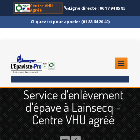
Centre VHU
Ligne directe : 06 17 94 85 85
Agréé
Cliquez ici pour appeler (01 83 64 20 40)
ACCUEIL
Service d'enlèvement
ENLÈVEMENT
ÉPAVE
d'épave à Lainsecq -
Quoi
?
Centre VHU agréé
Scooter
et Moto
Camion
et Poids Lourd