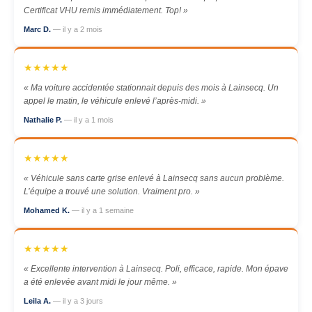
Certificat VHU remis immédiatement. Top! »
Marc D.
— il y a 2 mois
★★★★★
« Ma voiture accidentée stationnait depuis des mois à Lainsecq. Un
appel le matin, le véhicule enlevé l’après-midi. »
Nathalie P.
— il y a 1 mois
★★★★★
« Véhicule sans carte grise enlevé à Lainsecq sans aucun problème.
L’équipe a trouvé une solution. Vraiment pro. »
Mohamed K.
— il y a 1 semaine
★★★★★
« Excellente intervention à Lainsecq. Poli, efficace, rapide. Mon épave
a été enlevée avant midi le jour même. »
Leila A.
— il y a 3 jours