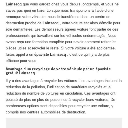
Lainsecq
Centre
que vous gardez chez vous depuis longtemps, et vous ne
agréé VHU 94 : casse auto avec destruction
savez pas quoi en faire. Lorsque nous transportons à l’aide d’une
Centre
agréé VHU 95 : casse auto avec destruction
remorque votre véhicule, nous le transférons dans un centre de
destruction proche de
Lainsecq
, votre voiture est alors démolie pour
être démantelée. Les démolisseurs agréés voiture font partie de ces
DOCUMENTS
À JOINDRE
professionnels qui travaillent sur les véhicules endommagés. Nous
RACHAT
VÉHICULES
avons reçu une formation complète pour savoir comment retirer les
pièces utiles et recycler le reste. Si votre voiture a été accidentée,
CONTACT
faites appel à un
épaviste Lainsecq
, c’est ce qu’il y a de plus
efficace pour vous.
01 83 64 20 40
Avantage d’un recyclage de votre véhicule par un épaviste
gratuit Lainsecq
Il y a des avantages à recycler les voitures. Les avantages incluent la
réduction de la pollution, l’utilisation de matériaux recyclés et la
réduction du nombre de voitures en circulation. Ces avantages ont
poussé de plus en plus de personnes à recycler leurs voitures. De
nombreuses options sont disponibles pour recycler une voiture, y
compris nos centres automobiles de destruction.