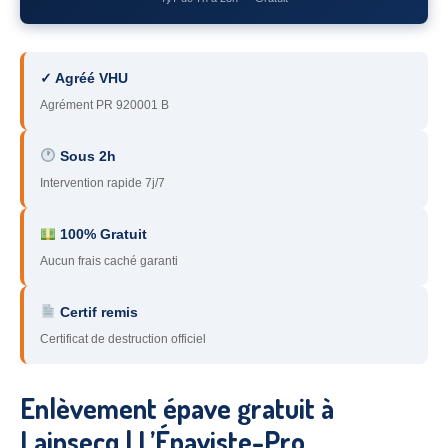
78
– Yvelines
92
– Hauts-de-Seine
✓ Agréé VHU
93
– Seine-Saint-Denis
Agrément PR 920001 B
94
– Val-de-Marne
Sous 2h
Intervention rapide 7j/7
95
– Val d’Oise
91
– Essonne
100% Gratuit
Aucun frais caché garanti
89
– Yonne
60
– Oise
Certif remis
Certificat de destruction officiel
51
– Marne
45
– Loiret
Enlèvement épave gratuit à
28
– Eure-et-Loir
Lainsecq | L’Épaviste-Pro