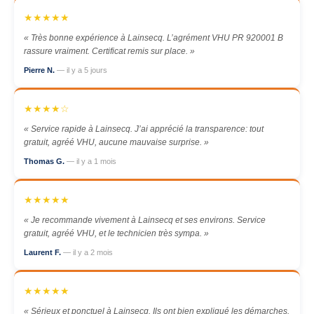
★★★★★
« Très bonne expérience à Lainsecq. L’agrément VHU PR 920001 B
rassure vraiment. Certificat remis sur place. »
Pierre N.
— il y a 5 jours
★★★★☆
« Service rapide à Lainsecq. J’ai apprécié la transparence: tout
gratuit, agréé VHU, aucune mauvaise surprise. »
Thomas G.
— il y a 1 mois
★★★★★
« Je recommande vivement à Lainsecq et ses environs. Service
gratuit, agréé VHU, et le technicien très sympa. »
Laurent F.
— il y a 2 mois
★★★★★
« Sérieux et ponctuel à Lainsecq. Ils ont bien expliqué les démarches.