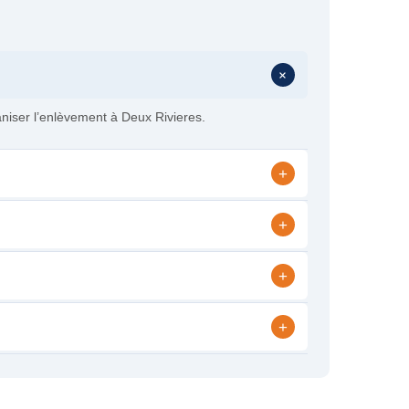
+
aniser l’enlèvement à Deux Rivieres.
+
+
+
+