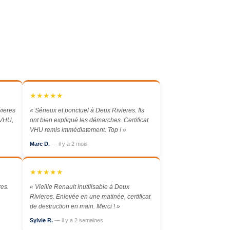
★★★★★
ieres
« Sérieux et ponctuel à Deux Rivieres. Ils
 VHU,
ont bien expliqué les démarches. Certificat
VHU remis immédiatement. Top ! »
Marc D.
— il y a 2 mois
★★★★★
res.
« Vieille Renault inutilisable à Deux
Rivieres. Enlevée en une matinée, certificat
de destruction en main. Merci ! »
Sylvie R.
— il y a 2 semaines