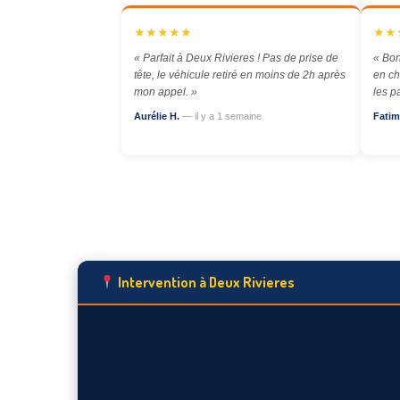
★★★★★
★★
« Parfait à Deux Rivieres ! Pas de prise de
« Bon
tête, le véhicule retiré en moins de 2h après
en ch
mon appel. »
les p
Aurélie H.
— il y a 1 semaine
Fatim
Intervention à Deux Rivieres