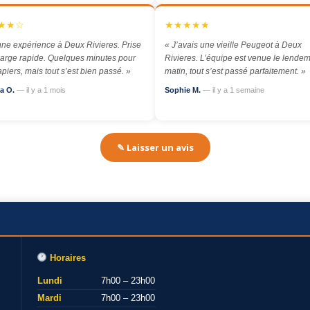
★★☆
★★★★★
ne expérience à Deux Rivieres. Prise
« J’avais une vieille Peugeot à Deux
arge rapide. Quelques minutes pour
Rivieres. L’équipe est venue le lende
apiers, mais tout s’est bien passé. »
matin, tout s’est passé parfaitement. »
a O.
— il y a 1 mois
Sophie M.
— il y a 1 semaine
✎ Laisser un avis
Horaires
Lundi
7h00 – 23h00
Mardi
7h00 – 23h00