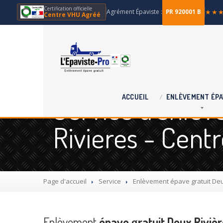
Certification officielle
Agrément Épaviste :
★★
PR 920001 B
Centre VHU Agréé
Service d'enlè
ACCUEIL
ENLÈVEMENT
ÉPA
Rivieres - Cent
Page d'accueil
Service
Enlèvement
épave gratuit Deu
Enlèvement
épave gratuit Deux Riviè