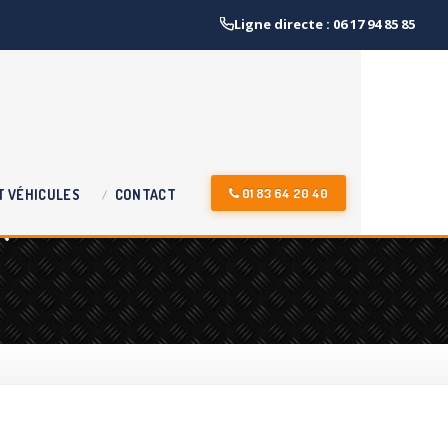
Ligne directe : 06 17 94 85 85
x
01 83 64 20 40
T
VÉHICULES
CONTACT
e