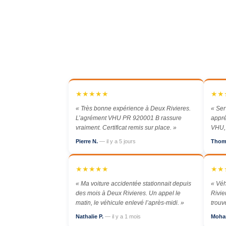
★★★★★
★★
« Très bonne expérience à Deux Rivieres.
« Ser
L’agrément VHU PR 920001 B rassure
appré
vraiment. Certificat remis sur place. »
VHU, 
Pierre N.
— il y a 5 jours
Thom
★★★★★
★★
« Ma voiture accidentée stationnait depuis
« Véh
des mois à Deux Rivieres. Un appel le
Rivie
matin, le véhicule enlevé l’après-midi. »
trouv
Nathalie P.
— il y a 1 mois
Moha