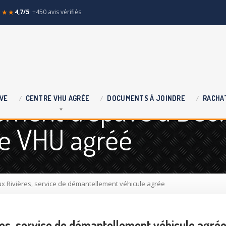
★★★
4,7/5
· +450 avis vérifiés
vement d'épave à Deu
VE
CENTRE
VHU AGRÉE
DOCUMENTS
À JOINDRE
RACHA
re VHU agréé
x Rivières, service de démantellement véhicule agrée
res, service de démantellement véhicule agré