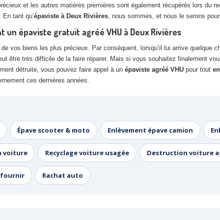
précieux et les autres matières premières sont également récupérés lors du rec
. En tant qu’
épaviste à Deux Rivières
, nous sommes, et nous le serons pour t
nt un épaviste gratuit agréé VHU à Deux Rivières
e vos biens les plus précieux. Par conséquent, lorsqu’il lui arrive quelque cho
 être très difficile de la faire réparer. Mais si vous souhaitez finalement v
ement détruite, vous pouvez faire appel à un
épaviste agréé VHU
pour tout
en
uvernement ces dernières années.
Épave scooter & moto
Enlèvement épave camion
En
a voiture
Recyclage voiture usagée
Destruction voiture 
fournir
Rachat auto