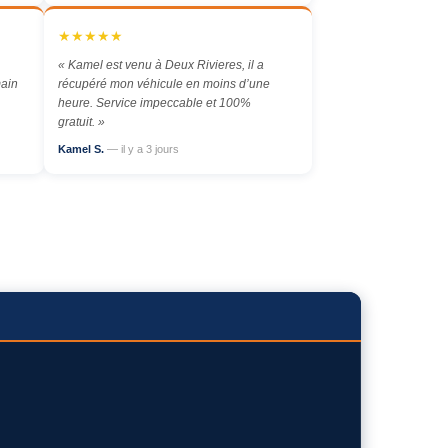
★★★★★
« Kamel est venu à Deux Rivieres, il a
main
récupéré mon véhicule en moins d’une
heure. Service impeccable et 100%
gratuit. »
Kamel S.
— il y a 3 jours